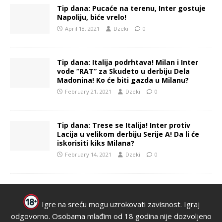
Tip dana: Pucaće na terenu, Inter gostuje
Napoliju, biće vrelo!
April 18, 2021
Dzeki
0
Tip dana: Italija podrhtava! Milan i Inter
vode “RAT” za Skudeto u derbiju Dela
Madonina! Ko će biti gazda u Milanu?
February 21, 2021
Dzeki
0
Tip dana: Trese se Italija! Inter protiv
Lacija u velikom derbiju Serije A! Da li će
iskorisiti kiks Milana?
February 14, 2021
Dzeki
0
Igre na sreću mogu uzrokovati zavisnost. Igraj
odgovorno. Osobama mlađim od 18 godina nije dozvoljeno