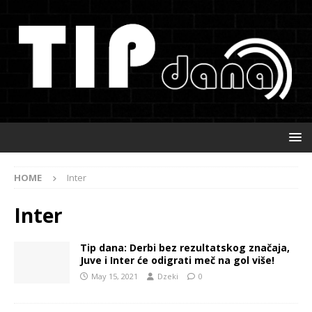
HOME
Inter
Inter
Tip dana: Derbi bez rezultatskog značaja,
Juve i Inter će odigrati meč na gol više!
May 15, 2021
Dzeki
0