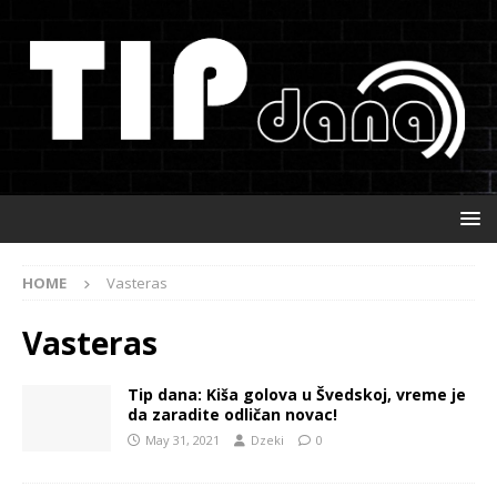
HOME
Vasteras
Vasteras
Tip dana: Kiša golova u Švedskoj, vreme je
da zaradite odličan novac!
May 31, 2021
Dzeki
0