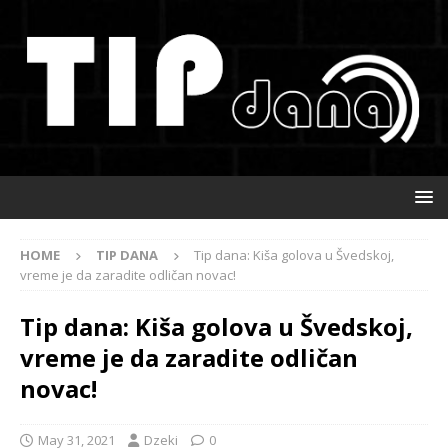
HOME
TIP DANA
Tip dana: Kiša golova u Švedskoj,
vreme je da zaradite odličan novac!
Tip dana: Kiša golova u Švedskoj,
vreme je da zaradite odličan
novac!
May 31, 2021
Dzeki
0