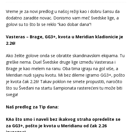
Vreme je za novi predlog u našoj režiji kao i dobru šansu da
dodatno zaradite novac. Donismo vam meč švedske lige, a
golovi su to što bi se reklo “kao dobar dana”!
Vasteras – Brage, GG3+, kvota u Meridian kladionicie je
2.26!
Ako želite golove onda se obratite skandinavskim ekipama. Tu
greške nema. Duel Švedske druge lige između Vasterasa i
Brage je kao melem na ranu. Oba tima igraju na gol više, a
Meridian nudi sjajnu kvotu. Mi bez dileme igramo GG3+, pošto
je kvota čak 2.26! Takav poklon ne smete propustiti, naročito
što su Šveđani na startu šampionata rasterećeni tu može biti
svega!
Naš predlog za Tip dana:
KAo što smo i naveli bez ikakvog straha opredelite se
za GG3+, pošto je kvota u Meridianu od čak 2.26