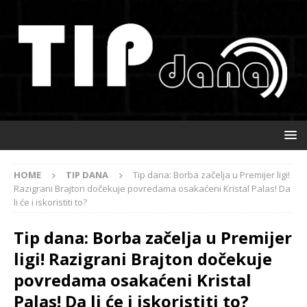
HOME
TIP DANA
Tip dana: Borba začelja u Premijer ligi!
Razigrani Brajton dočekuje povredama osakaćeni Kristal Palas! Da
li će i iskoristiti to?
Tip dana: Borba začelja u Premijer
ligi! Razigrani Brajton dočekuje
povredama osakaćeni Kristal
Palas! Da li će i iskoristiti to?