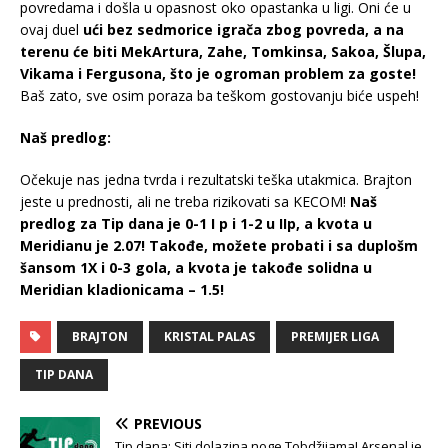
povredama i došla u opasnost oko opastanka u ligi. Oni će u
ovaj duel
ući bez sedmorice igrača zbog povreda, a na
terenu će biti MekArtura, Zahe, Tomkinsa, Sakoa, Šlupa,
Vikama i Fergusona, što je ogroman problem za goste!
Baš zato, sve osim poraza ba teškom gostovanju biće uspeh!
Naš predlog:
Očekuje nas jedna tvrda i rezultatski teška utakmica. Brajton
jeste u prednosti, ali ne treba rizikovati sa KECOM!
Naš
predlog za Tip dana je 0-1 I p i 1-2 u IIp, a kvota u
Meridianu je 2.07! Takođe, možete probati i sa duplošm
šansom 1X i 0-3 gola, a kvota je takođe solidna u
Meridian kladionicama – 1.5!
BRAJTON
KRISTAL PALAS
PREMIJER LIGA
TIP DANA
PREVIOUS
Tip dana: Siti dolazina noge Tobdžijama! Arsenal je