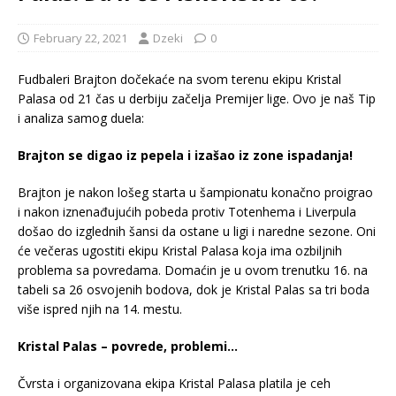
February 22, 2021
Dzeki
0
Fudbaleri Brajton dočekaće na svom terenu ekipu Kristal
Palasa od 21 čas u derbiju začelja Premijer lige. Ovo je naš Tip
i analiza samog duela:
Brajton se digao iz pepela i izašao iz zone ispadanja!
Brajton je nakon lošeg starta u šampionatu konačno proigrao
i nakon iznenađujućih pobeda protiv Totenhema i Liverpula
došao do izglednih šansi da ostane u ligi i naredne sezone. Oni
će večeras ugostiti ekipu Kristal Palasa koja ima ozbiljnih
problema sa povredama. Domaćin je u ovom trenutku 16. na
tabeli sa 26 osvojenih bodova, dok je Kristal Palas sa tri boda
više ispred njih na 14. mestu.
Kristal Palas – povrede, problemi…
Čvrsta i organizovana ekipa Kristal Palasa platila je ceh