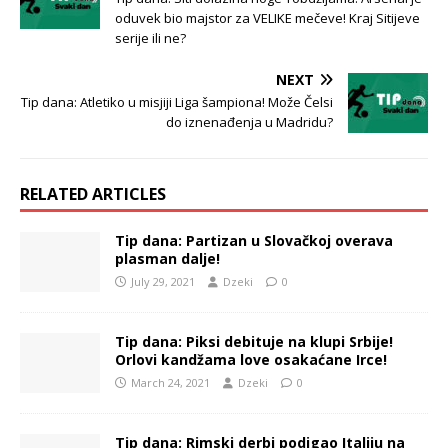
oduvek bio majstor za VELIKE mečeve! Kraj Sitijeve
serije ili ne?
NEXT
Tip dana: Atletiko u misjiji Liga šampiona! Može Čelsi
do iznenađenja u Madridu?
RELATED ARTICLES
Tip dana: Partizan u Slovačkoj overava
plasman dalje!
July 29, 2021
Dzeki
0
Tip dana: Piksi debituje na klupi Srbije!
Orlovi kandžama love osakaćane Irce!
March 24, 2021
Dzeki
0
Tip dana: Rimski derbi podigao Italiju na