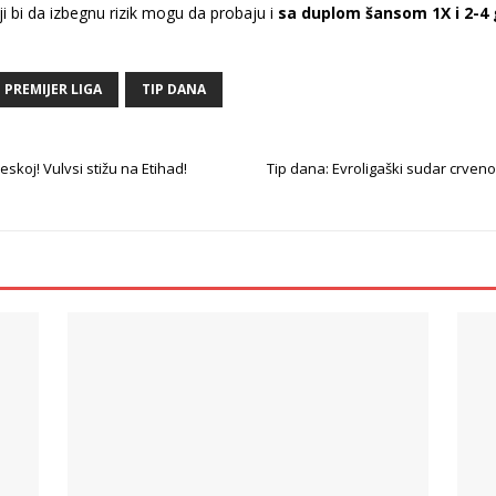
i bi da izbegnu rizik mogu da probaju i
sa duplom šansom 1X i 2-4 g
PREMIJER LIGA
TIP DANA
gleskoj! Vulvsi stižu na Etihad!
Tip dana: Evroligaški sudar crveno