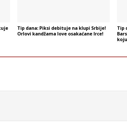
kuje
Tip dana: Piksi debituje na klupi Srbije!
Tip 
Orlovi kandžama love osakaćane Irce!
Bars
koju