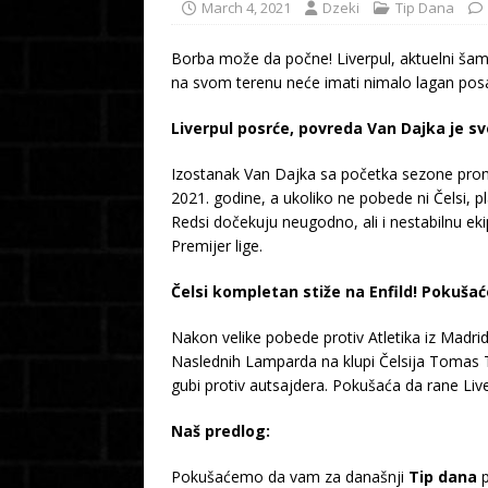
March 4, 2021
Dzeki
Tip Dana
Borba može da počne! Liverpul, aktuelni ša
na svom terenu neće imati nimalo lagan posao, 
Liverpul posrće, povreda Van Dajka je sv
Izostanak Van Dajka sa početka sezone prome
2021. godine, a ukoliko ne pobede ni Čelsi, 
Redsi dočekuju neugodno, ali i nestabilnu eki
Premijer lige.
Čelsi kompletan stiže na Enfild! Pokuš
Nakon velike pobede protiv Atletika iz Madr
Naslednih Lamparda na klupi Čelsija Tomas Tuh
gubi protiv autsajdera. Pokušaća da rane Liverp
Naš predlog:
Pokušaćemo da vam za današnji
Tip dana
p