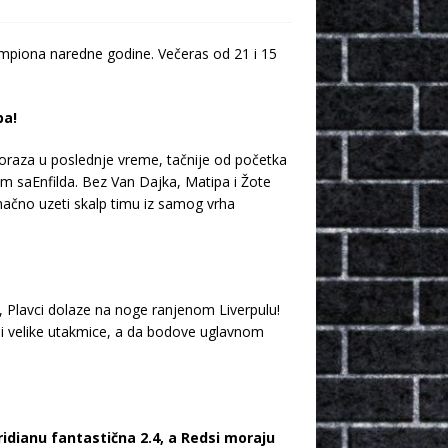
mpiona naredne godine. Večeras od 21 i 15
pa!
oraza u poslednje vreme, tačnije od početka
im saEnfilda. Bez Van Dajka, Matipa i Žote
onačno uzeti skalp timu iz samog vrha
, Plavci dolaze na noge ranjenom Liverpulu!
voli velike utakmice, a da bodove uglavnom
ridianu fantastična 2.4, a Redsi moraju