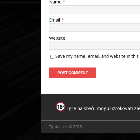
Name
*
Email
*
Website
Save my name, email, and website in this
Igre na sreću mogu uzrokovati za
Tipdana.rs © 2025