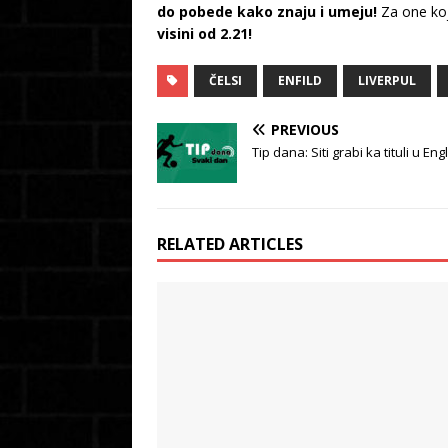
do pobede kako znaju i umeju!
Za one koj
visini od 2.21!
ČELSI
ENFILD
LIVERPUL
PREVIOUS
Tip dana: Siti grabi ka tituli u En
RELATED ARTICLES