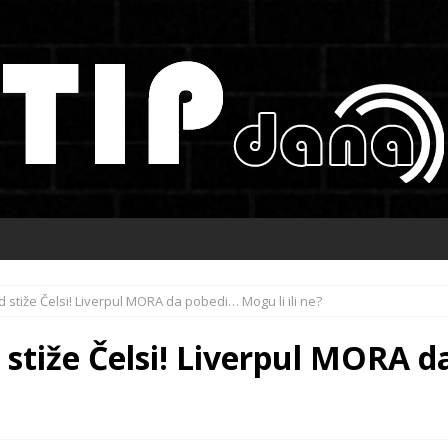
d stiže Čelsi! Liverpul MORA da pobedi… Mogu li ili ne?
d stiže Čelsi! Liverpul MORA 