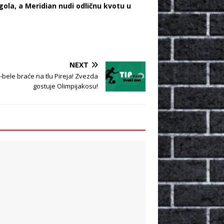
ola, a Meridian nudi odličnu kvotu u
NEXT
-bele braće na tlu Pireja! Zvezda
gostuje Olimpijakosu!