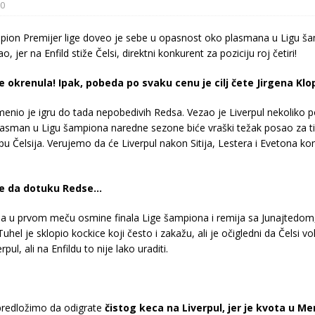
0
mpion Premijer lige doveo je sebe u opasnost oko plasmana u Ligu ša
jer na Enfild stiže Čelsi, direktni konkurent za poziciju roj četiri!
e okrenula! Ipak, pobeda po svaku cenu je cilj čete Jirgena Klo
nio je igru do tada nepobedivih Redsa. Vezao je Liverpul nekoliko p
plasman u Ligu šampiona naredne sezone biće vraški težak posao za t
pu Čelsija. Verujemo da će Liverpul nakon Sitija, Lestera i Evetona k
aće da dotuku Redse…
ida u prvom meču osmine finala Lige šampiona i remija sa Junajtedom
el je sklopio kockice koji često i zakažu, ali je očigledni da Čelsi 
ul, ali na Enfildu to nije lako uraditi.
redložimo da odigrate
čistog keca na Liverpul, jer je kvota u Me