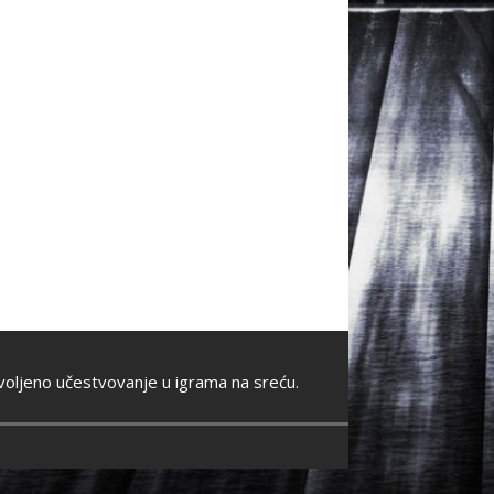
oljeno učestvovanje u igrama na sreću.