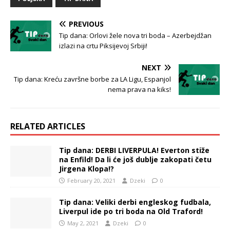
PREVIOUS
Tip dana: Orlovi žele nova tri boda – Azerbejdžan
izlazi na crtu Piksijevoj Srbiji!
NEXT
Tip dana: Kreću završne borbe za LA Ligu, Espanjol
nema prava na kiks!
RELATED ARTICLES
Tip dana: DERBI LIVERPULA! Everton stiže
na Enfild! Da li će još dublje zakopati četu
Jirgena Klopa!?
February 20, 2021
Dzeki
0
Tip dana: Veliki derbi engleskog fudbala,
Liverpul ide po tri boda na Old Traford!
May 2, 2021
Dzeki
0