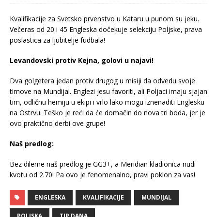
Kvalifikacije za Svetsko prvenstvo u Kataru u punom su jeku.
Večeras od 20 i 45 Engleska dočekuje selekciju Poljske, prava
poslastica za ljubitelje fudbala!
Levandovski protiv Kejna, golovi u najavi!
Dva golgetera jedan protiv drugog u misiji da odvedu svoje
timove na Mundijal. Englezi jesu favoriti, ali Poljaci imaju sjajan
tim, odličnu hemiju u ekipi i vrlo lako mogu iznenaditi Englesku
na Ostrvu. Teško je reći da će domačin do nova tri boda, jer je
ovo praktično derbi ove grupe!
Naš predlog:
Bez dileme naš predlog je GG3+, a Meridian kladionica nudi
kvotu od 2.70! Pa ovo je fenomenalno, pravi poklon za vas!
ENGLESKA
KVALIFIKACIJE
MUNDIJAL
POLJSKA
TIP DANA