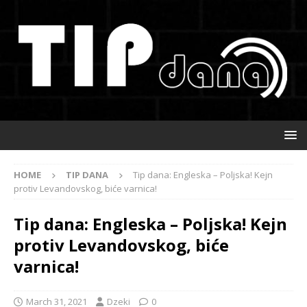
HOME
TIP DANA
Tip dana: Engleska – Poljska! Kejn
protiv Levandovskog, biće varnica!
Tip dana: Engleska – Poljska! Kejn
protiv Levandovskog, biće
varnica!
March 31, 2021
Dzeki
0