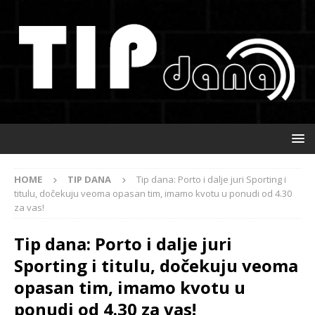
HOME
TIP DANA
Tip dana: Porto i dalje juri Sporting i
titulu, dočekuju veoma opasan tim, imamo kvotu u ponudi od 4.30
za vas!
Tip dana: Porto i dalje juri
Sporting i titulu, dočekuju veoma
opasan tim, imamo kvotu u
ponudi od 4.30 za vas!