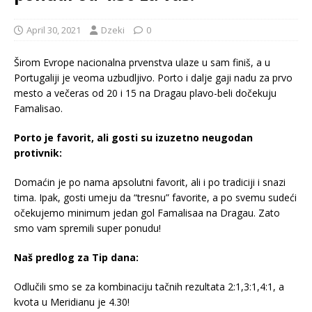
April 30, 2021
Dzeki
0
Širom Evrope nacionalna prvenstva ulaze u sam finiš, a u
Portugaliji je veoma uzbudljivo. Porto i dalje gaji nadu za prvo
mesto a večeras od 20 i 15 na Dragau plavo-beli dočekuju
Famalisao.
Porto je favorit, ali gosti su izuzetno neugodan
protivnik:
Domaćin je po nama apsolutni favorit, ali i po tradiciji i snazi
tima. Ipak, gosti umeju da “tresnu” favorite, a po svemu sudeći
očekujemo minimum jedan gol Famalisaa na Dragau. Zato
smo vam spremili super ponudu!
Naš predlog za Tip dana:
Odlučili smo se za kombinaciju tačnih rezultata 2:1,3:1,4:1, a
kvota u Meridianu je 4.30!