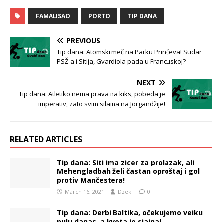
FAMALISAO
PORTO
TIP DANA
PREVIOUS
Tip dana: Atomski meč na Parku Prinčeva! Sudar
PSŽ-a i Sitija, Gvardiola pada u Francuskoj?
NEXT
Tip dana: Atletiko nema prava na kiks, pobeda je
imperativ, zato svim silama na Jorgandžije!
RELATED ARTICLES
Tip dana: Siti ima zicer za prolazak, ali
Mehengladbah želi častan oproštaj i gol
protiv Mančestera!
March 16, 2021
Dzeki
0
Tip dana: Derbi Baltika, očekujemo veiku
nulu danas, a kvota je sjajna!