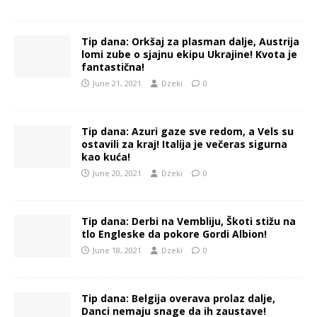
Tip dana: Orkšaj za plasman dalje, Austrija
lomi zube o sjajnu ekipu Ukrajine! Kvota je
fantastična!
June 21, 2021
Dzeki
0
Tip dana: Azuri gaze sve redom, a Vels su
ostavili za kraj! Italija je večeras sigurna
kao kuća!
June 20, 2021
Dzeki
0
Tip dana: Derbi na Vembliju, Škoti stižu na
tlo Engleske da pokore Gordi Albion!
June 18, 2021
Dzeki
0
Tip dana: Belgija overava prolaz dalje,
Danci nemaju snage da ih zaustave!