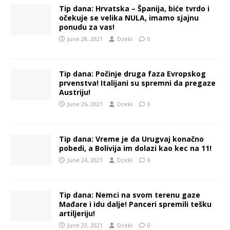
Tip dana: Hrvatska – Španija, biće tvrdo i
očekuje se velika NULA, imamo sjajnu
ponudu za vas!
June 28, 2021
Dzeki
0
Tip dana: Počinje druga faza Evropskog
prvenstva! Italijani su spremni da pregaze
Austriju!
June 26, 2021
Dzeki
0
Tip dana: Vreme je da Urugvaj konačno
pobedi, a Bolivija im dolazi kao kec na 11!
June 24, 2021
Dzeki
0
Tip dana: Nemci na svom terenu gaze
Mađare i idu dalje! Panceri spremili tešku
artiljeriju!
June 23, 2021
Dzeki
0