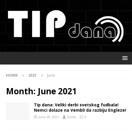
HOME
2021
June
Month:
June 2021
Tip dana: Veliki derbi svetskog fudbala!
Nemci dolaze na Vembli da razbiju Engleze!
June 29, 2021
Dzeki
0