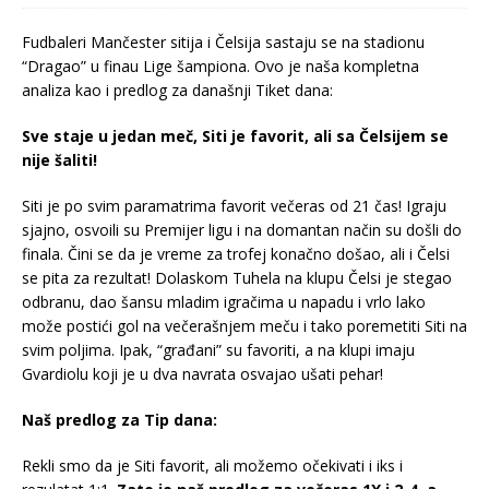
Fudbaleri Mančester sitija i Čelsija sastaju se na stadionu
“Dragao” u finau Lige šampiona. Ovo je naša kompletna
analiza kao i predlog za današnji Tiket dana:
Sve staje u jedan meč, Siti je favorit, ali sa Čelsijem se
nije šaliti!
Siti je po svim paramatrima favorit večeras od 21 čas! Igraju
sjajno, osvoili su Premijer ligu i na domantan način su došli do
finala. Čini se da je vreme za trofej konačno došao, ali i Čelsi
se pita za rezultat! Dolaskom Tuhela na klupu Čelsi je stegao
odbranu, dao šansu mladim igračima u napadu i vrlo lako
može postići gol na večerašnjem meču i tako poremetiti Siti na
svim poljima. Ipak, “građani” su favoriti, a na klupi imaju
Gvardiolu koji je u dva navrata osvajao ušati pehar!
Naš predlog za Tip dana:
Rekli smo da je Siti favorit, ali možemo očekivati i iks i