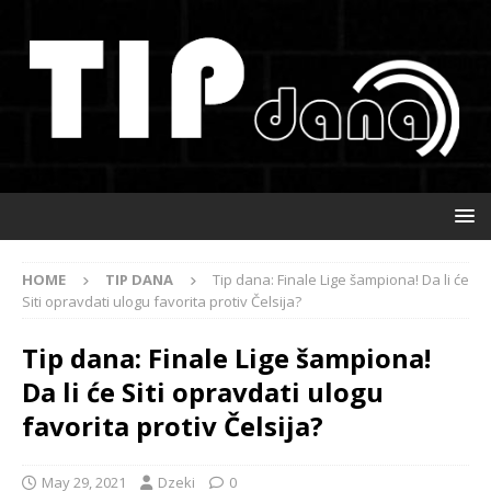
HOME
TIP DANA
Tip dana: Finale Lige šampiona! Da li će
Siti opravdati ulogu favorita protiv Čelsija?
Tip dana: Finale Lige šampiona!
Da li će Siti opravdati ulogu
favorita protiv Čelsija?
May 29, 2021
Dzeki
0