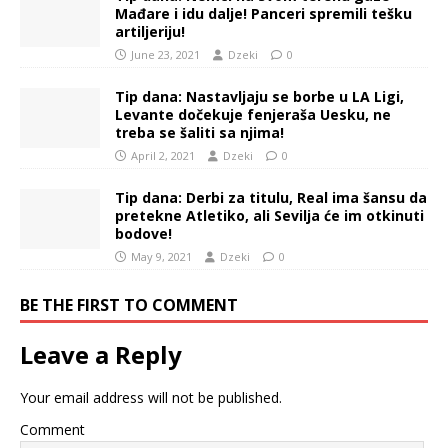
Mađare i idu dalje! Panceri spremili tešku
artiljeriju!
June 23, 2021
Dzeki
0
Tip dana: Nastavljaju se borbe u LA Ligi,
Levante dočekuje fenjeraša Uesku, ne
treba se šaliti sa njima!
April 2, 2021
Dzeki
0
Tip dana: Derbi za titulu, Real ima šansu da
pretekne Atletiko, ali Sevilja će im otkinuti
bodove!
May 9, 2021
Dzeki
0
BE THE FIRST TO COMMENT
Leave a Reply
Your email address will not be published.
Comment