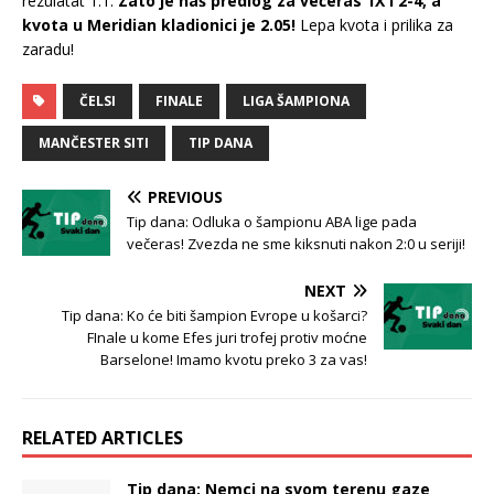
rezulatat 1:1.
Zato je naš predlog za večeras 1X i 2-4, a
kvota u Meridian kladionici je 2.05!
Lepa kvota i prilika za
zaradu!
ČELSI
FINALE
LIGA ŠAMPIONA
MANČESTER SITI
TIP DANA
PREVIOUS
Tip dana: Odluka o šampionu ABA lige pada
večeras! Zvezda ne sme kiksnuti nakon 2:0 u seriji!
NEXT
Tip dana: Ko će biti šampion Evrope u košarci?
FInale u kome Efes juri trofej protiv moćne
Barselone! Imamo kvotu preko 3 za vas!
RELATED ARTICLES
Tip dana: Nemci na svom terenu gaze