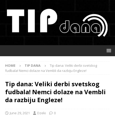
HOME
TIP DANA
Tip dana: Veliki derbi svetskog
fudbala! Nemci dolaze na Vembli da razbiju Engleze!
Tip dana: Veliki derbi svetskog
fudbala! Nemci dolaze na Vembli
da razbiju Engleze!
June 29, 2021
Dzeki
0