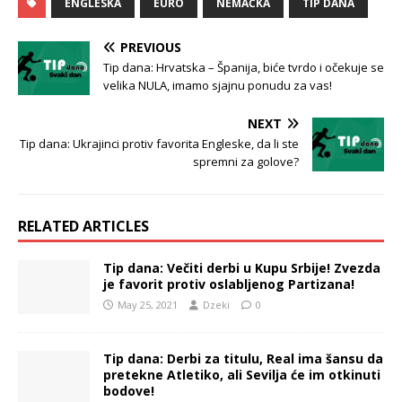
ENGLESKA
EURO
NEMAČKA
TIP DANA
PREVIOUS
Tip dana: Hrvatska – Španija, biće tvrdo i očekuje se
velika NULA, imamo sjajnu ponudu za vas!
NEXT
Tip dana: Ukrajinci protiv favorita Engleske, da li ste
spremni za golove?
RELATED ARTICLES
Tip dana: Večiti derbi u Kupu Srbije! Zvezda
je favorit protiv oslabljenog Partizana!
May 25, 2021
Dzeki
0
Tip dana: Derbi za titulu, Real ima šansu da
pretekne Atletiko, ali Sevilja će im otkinuti
bodove!