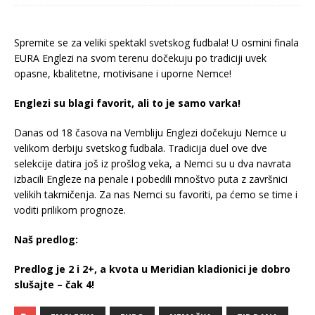
Spremite se za veliki spektakl svetskog fudbala! U osmini finala
EURA Englezi na svom terenu dočekuju po tradiciji uvek
opasne, kbalitetne, motivisane i uporne Nemce!
Englezi su blagi favorit, ali to je samo varka!
Danas od 18 časova na Vembliju Englezi dočekuju Nemce u
velikom derbiju svetskog fudbala. Tradicija duel ove dve
selekcije datira još iz prošlog veka, a Nemci su u dva navrata
izbacili Engleze na penale i pobedili mnoštvo puta z završnici
velikih takmičenja. Za nas Nemci su favoriti, pa ćemo se time i
voditi prilikom prognoze.
Naš predlog:
Predlog je 2 i 2+, a kvota u Meridian kladionici je dobro
slušajte – čak 4!