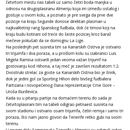
četvrtom mestu nas tabeli uz samo četiri boda manjka u
odnosu na drugoplasiranu Almeriju koja im između ostalog i
gostuje u ovom kolu, a poznato je pre svega da prve dve
pozicije na kraju Segunde donose direktan plasman u
najkvalitetniji rang španskog fudbala, dok će timovi koji na
kraju budu kotirani od treće do šeste poziciej kroz baraž
mečeve pokušati da se domognu La Lige.
Na poslednjih pet susreta tim sa Kanarskih Ostrva je ostvario
tri trijumfa i dva poraza, a u prošlom kolu su izabranici Luis
Migela Ramisa ostvarili jedan veoma važan trijumf na
gostovanju kod Hihona, a taj meč je završen rezultatom 1:2.
Dvostruki strelac za goste sa Kanarskih Ostrva bio je Enrik,
dok je jedini gol za Sporting Hihon delo bivšeg fudbalera
Partizana i novopečenog člana reprezentacije Crne Gore –
Uroša Đurđevića.
Kada su u pitanju partije na domaćem terenu do sada je
četvrtoplasirani tim na tabeli odigrao petnaest susreta na
svom stadionu i ostvario osam trijumfa, četiri remija i samo tri
poraza, što nam jasno govori da Tenerife retko gubi na svom
terenu.
U prvom delu šampionata Tenerife i Almerija su odigrali jedan