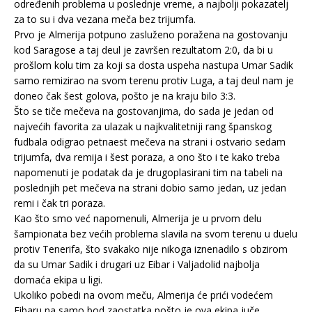
određenih problema u poslednje vreme, a najbolji pokazatelj
za to su i dva vezana meča bez trijumfa.
Prvo je Almerija potpuno zasluženo poražena na gostovanju
kod Saragose a taj deul je završen rezultatom 2:0, da bi u
prošlom kolu tim za koji sa dosta uspeha nastupa Umar Sadik
samo remizirao na svom terenu protiv Luga, a taj deul nam je
doneo čak šest golova, pošto je na kraju bilo 3:3.
Što se tiče mečeva na gostovanjima, do sada je jedan od
najvećih favorita za ulazak u najkvalitetniji rang španskog
fudbala odigrao petnaest mečeva na strani i ostvario sedam
trijumfa, dva remija i šest poraza, a ono što i te kako treba
napomenuti je podatak da je drugoplasirani tim na tabeli na
poslednjih pet mečeva na strani dobio samo jedan, uz jedan
remi i čak tri poraza.
Kao što smo već napomenuli, Almerija je u prvom delu
šampionata bez većih problema slavila na svom terenu u duelu
protiv Tenerifa, što svakako nije nikoga iznenadilo s obzirom
da su Umar Sadik i drugari uz Eibar i Valjadolid najbolja
domaća ekipa u ligi.
Ukoliko pobedi na ovom meču, Almerija će prići vodećem
Eibaru na samo bod zaostatka pošto je ova ekipa juče