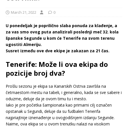
March 21, 2022
0
U ponedeljak je poprilično slaba ponuda za klađenje, a
za vas smo ovog puta analizirali poslednji meč 32. kola
španske Segunde u kom će Tenerife na svom terenu
ugostiti Almeriju.
Susret između ove dve ekipe je zakazan za 21 čas.
Tenerife: Može li ova ekipa do
pozicije broj dva?
Prošlu sezonu je ekipa sa Kanarskih Ostrva završila na
četrnaestom mestu na tabeli, i generalno, kada se sve sabere i
oduzme, deluje da je ovom timu tu i mesto.
Iako je pre početka šampionata kao primarni cilj označen
opstanak u Segundi, deluje da su fudbaleri Tenerifa
najpriajtnije iznenađenje u ovogodišnjem izdanju Segunde.
Naime, ova ekipa se u ovom trenutku nalazi na visokom