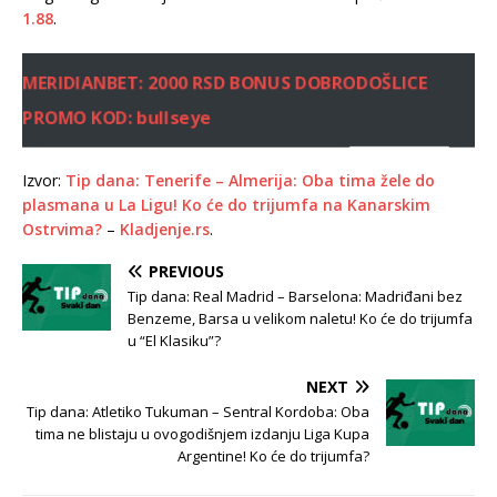
1.88
.
MERIDIANBET: 2000 RSD BONUS DOBRODOŠLICE
PROMO KOD: bullseye
Izvor:
Tip dana: Tenerife – Almerija: Oba tima žele do
plasmana u La Ligu! Ko će do trijumfa na Kanarskim
Ostrvima?
–
Kladjenje.rs
.
PREVIOUS
Tip dana: Real Madrid – Barselona: Madriđani bez
Benzeme, Barsa u velikom naletu! Ko će do trijumfa
u “El Klasiku”?
NEXT
Tip dana: Atletiko Tukuman – Sentral Kordoba: Oba
tima ne blistaju u ovogodišnjem izdanju Liga Kupa
Argentine! Ko će do trijumfa?