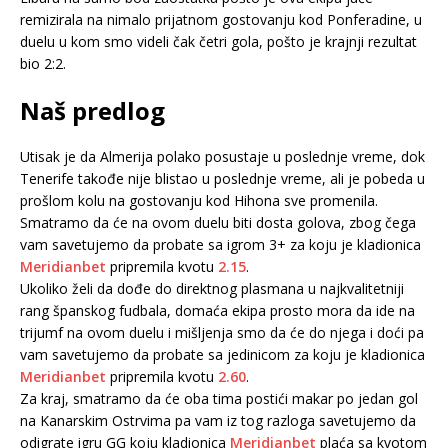
remizirala na nimalo prijatnom gostovanju kod Ponferadine, u
duelu u kom smo videli čak četri gola, pošto je krajnji rezultat
bio 2:2.
Naš predlog
Utisak je da Almerija polako posustaje u poslednje vreme, dok
Tenerife takođe nije blistao u poslednje vreme, ali je pobeda u
prošlom kolu na gostovanju kod Hihona sve promenila.
Smatramo da će na ovom duelu biti dosta golova, zbog čega
vam savetujemo da probate sa igrom 3+ za koju je kladionica
Meridianbet
pripremila kvotu
2.15
.
Ukoliko želi da dođe do direktnog plasmana u najkvalitetniji
rang španskog fudbala, domaća ekipa prosto mora da ide na
trijumf na ovom duelu i mišljenja smo da će do njega i doći pa
vam savetujemo da probate sa jedinicom za koju je kladionica
Meridianbet
pripremila kvotu
2.60
.
Za kraj, smatramo da će oba tima postići makar po jedan gol
na Kanarskim Ostrvima pa vam iz tog razloga savetujemo da
odigrate igru GG koju kladionica
Meridianbet
plaća sa kvotom