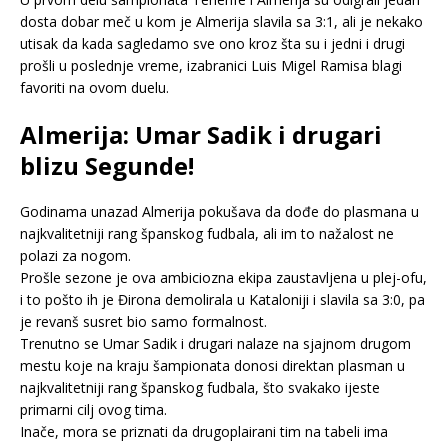
dosta dobar meč u kom je Almerija slavila sa 3:1, ali je nekako
utisak da kada sagledamo sve ono kroz šta su i jedni i drugi
prošli u poslednje vreme, izabranici Luis Migel Ramisa blagi
favoriti na ovom duelu.
Almerija: Umar Sadik i drugari
blizu Segunde!
Godinama unazad Almerija pokušava da dođe do plasmana u
najkvalitetniji rang španskog fudbala, ali im to nažalost ne
polazi za nogom.
Prošle sezone je ova ambiciozna ekipa zaustavljena u plej-ofu,
i to pošto ih je Đirona demolirala u Kataloniji i slavila sa 3:0, pa
je revanš susret bio samo formalnost.
Trenutno se Umar Sadik i drugari nalaze na sjajnom drugom
mestu koje na kraju šampionata donosi direktan plasman u
najkvalitetniji rang španskog fudbala, što svakako ijeste
primarni cilj ovog tima.
Inače, mora se priznati da drugoplairani tim na tabeli ima