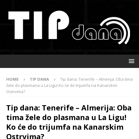
HOME
TIP DANA
Tip dana: Tenerife – Almerija: Oba tima
žele do plasmana u La Ligu! Ko će do trijumfa na Kanarskim
Ostrvima?
Tip dana: Tenerife – Almerija: Oba
tima žele do plasmana u La Ligu!
Ko će do trijumfa na Kanarskim
Ostrvima?