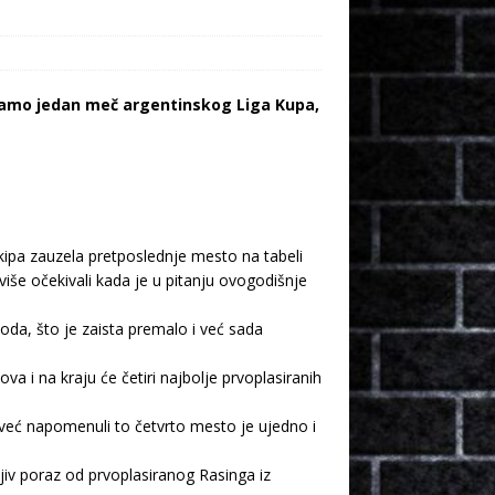
ziramo jedan meč argentinskog Liga Kupa,
kipa zauzela pretposlednje mesto na tabeli
iše očekivali kada je u pitanju ovogodišnje
da, što je zaista premalo i već sada
 i na kraju će četiri najbolje prvoplasiranih
već napomenuli to četvrto mesto je ujedno i
jiv poraz od prvoplasiranog Rasinga iz