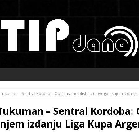
o Tukuman – Sentral Kordoba: Oba tima ne blistaju u ovogodišnjem izdanju 
 Tukuman – Sentral Kordoba:
šnjem izdanju Liga Kupa Arge