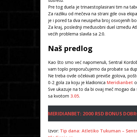
susretu.
Pre tog duela je trinaestoplasirani tim na ta
Za razliku od mečeva na strani gde ova ekipa
je i pored ta dva neuspeha broj osvojenih bod
Za kraj, poslednji međusobni duel između A
većih problema slavila sa 2:0.
Naš predlog
Kao što smo već napomenuli, Sentral Kordoba
vam toplo preporučujemo da probate sa dup
Ne treba ovde očekivati previše golova, poš
0-2 gola za koju je kladionica
Meridianbet
o
Sve ukazuje na to da bi ovaj meč mogao da 
sa kvotom
3.05
.
MERIDIANBET: 2000 RSD BONUS DOBR
Izvor:
Tip dana: Atletiko Tukuman – Sentr