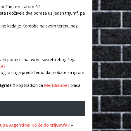
okončan rezultatom 0:1.
ta i doživela dva poraza uz jedan trijumf, pa
odine kada je Kordoba na svom terenu bez
veti poraz ni na ovom susretu zbog čega
.47
.
z tog razloga predlažemo da probate sa igrom
grate X koji kladionica
Meridianbet
plaća
upa Argentine! Ko će do trijumfa?
–