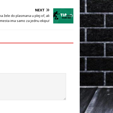
NEXT
a žele do plasmana u plej-of, ali
o mesta ima samo za jednu ekipu!