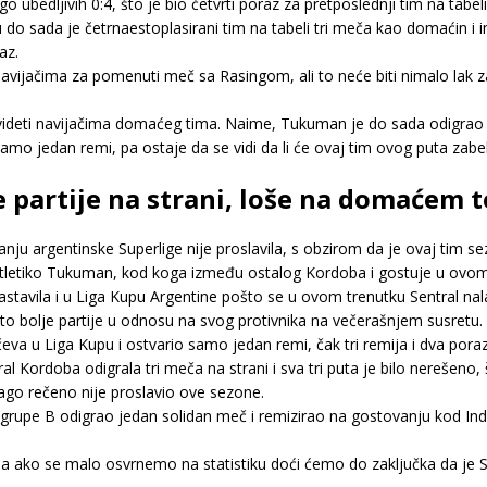
o ubedljivih 0:4, što je bio četvrti poraz za pretposlednji tim na tabeli
do sada je četrnaestoplasirani tim na tabeli tri meča kao domaćin i 
az.
im navijačima za pomenuti meč sa Rasingom, ali to neće biti nimalo la
 svideti navijačima domaćeg tima. Naime, Tukuman je do sada odigr
amo jedan remi, pa ostaje da se vidi da li će ovaj tim ovog puta zabe
 partije na strani, loše na domaćem 
nju argentinske Superlige nije proslavila, s obzirom da je ovaj tim s
 Atletiko Tukuman, kod koga između ostalog Kordoba i gostuje u ovom
nastavila i u Liga Kupu Argentine pošto se u ovom trenutku Sentral na
što bolje partije u odnosu na svog protivnika na večerašnjem susretu.
va u Liga Kupu i ostvario samo jedan remi, čak tri remija i dva poraz
al Kordoba odigrala tri meča na strani i sva tri puta je bilo nerešeno
ago rečeno nije proslavio ove sezone.
i grupe B odigrao jedan solidan meč i remizirao na gostovanju kod Ind
ako se malo osvrnemo na statistiku doći ćemo do zaključka da je Sent