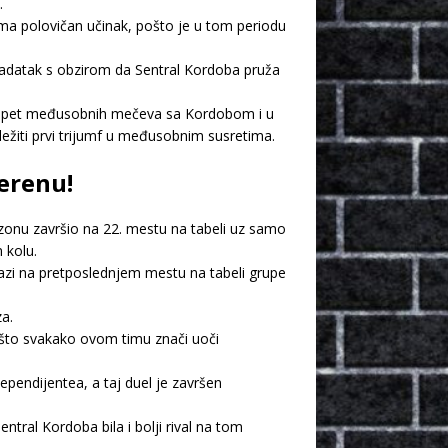
.
ima polovičan učinak, pošto je u tom periodu
k zadatak s obzirom da Sentral Kordoba pruža
ao pet međusobnih mečeva sa Kordobom i u
ležiti prvi trijumf u međusobnim susretima.
terenu!
ezonu završio na 22. mestu na tabeli uz samo
 kolu.
lazi na pretposlednjem mestu na tabeli grupe
a.
, što svakako ovom timu znači uoči
ependijentea, a taj duel je završen
ral Kordoba bila i bolji rival na tom