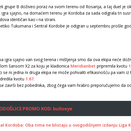
beli grupe B doživeo poraz na svom terenu od Rosarija, a taj duel je 
 igra sjajno, na domaćem terenu je Kordoba za sada odigrala tri susre
ova identičan kao i na strani.
tletiko Tukumana i Sentral Kordobe je odigran u septembru prošle g
 igra sjajno van svog terena i mišljenja smo da ova ekipa neće doži
lom šansom X2 za koju je kladionica
Meridianbet
pripremila kvotu
1
to se ni jedna ni druga ekipa ne može pohvaliti efikasnošću pa vam i
dredila kvotu
1.67
.
se završi bez pobednika, zbog čega vam hrabro preporučujemo da odi
ODOŠLICE PROMO KOD: bullseye
al Kordoba: Oba tima ne blistaju u ovogodišnjem izdanju Liga K