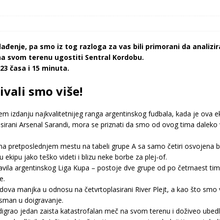
klađenje, pa smo iz tog razloga za vas bili primorani da anali
a svom terenu ugostiti Sentral Kordobu.
3 časa i 15 minuta.
vali smo više!
em izdanju najkvalitetnijeg ranga argentinskog fudbala, kada je ova e
rani Arsenal Sarandi, mora se priznati da smo od ovog tima daleko v
 pretposlednjem mestu na tabeli grupe A sa samo četiri osvojena bo
ipu jako teško videti i blizu neke borbe za plej-of.
vila argentinskog Liga Kupa – postoje dve grupe od po četrnaest timova
e.
va manjka u odnosu na četvrtoplasirani River Plejt, a kao što smo 
asman u doigravanje.
igrao jedan zaista katastrofalan meč na svom terenu i doživeo ubedl