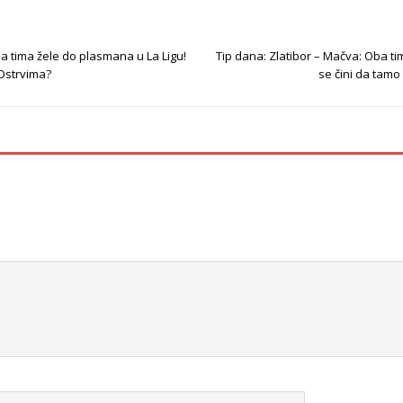
ba tima žele do plasmana u La Ligu!
Tip dana: Zlatibor – Mačva: Oba tim
 Ostrvima?
se čini da tam