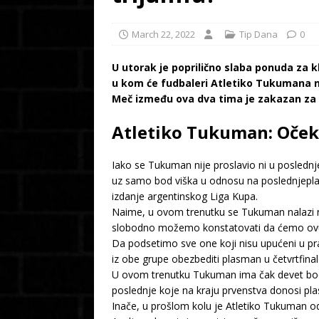
March 22, 2022
Tip Dana
0
U utorak je poprilično slaba ponuda za 
u kom će fudbaleri Atletiko Tukumana n
Meč između ova dva tima je zakazan za 2
Atletiko Tukuman: Očeki
Iako se Tukuman nije proslavio ni u poslednj
uz samo bod viška u odnosu na poslednjeplasi
izdanje argentinskog Liga Kupa.
Naime, u ovom trenutku se Tukuman nalazi na
slobodno možemo konstatovati da ćemo ovu ek
Da podsetimo sve one koji nisu upućeni u pra
iz obe grupe obezbediti plasman u četvrtfinal
U ovom trenutku Tukuman ima čak devet bodo
poslednje koje na kraju prvenstva donosi pl
Inače, u prošlom kolu je Atletiko Tukuman od