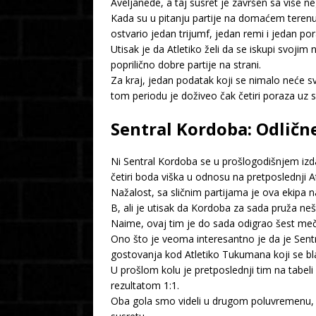
Aveljanede, a taj susret je završen sa više neg
Kada su u pitanju partije na domaćem terenu 
ostvario jedan trijumf, jedan remi i jedan por
Utisak je da Atletiko želi da se iskupi svoj
poprilično dobre partije na strani.
Za kraj, jedan podatak koji se nimalo neće
tom periodu je doživeo čak četiri poraza uz s
Sentral Kordoba: Odlične
Ni Sentral Kordoba se u prošlogodišnjem izda
četiri boda viška u odnosu na pretposlednji
Nažalost, sa sličnim partijama je ova ekipa 
B, ali je utisak da Kordoba za sada pruža ne
Naime, ovaj tim je do sada odigrao šest meče
Ono što je veoma interesantno je da je Sentr
gostovanja kod Atletiko Tukumana koji se bl
U prošlom kolu je pretposlednji tim na tabel
rezultatom 1:1.
Oba gola smo videli u drugom poluvremenu, a 