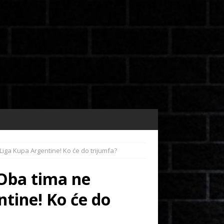
Liga Kupa Argentine! Ko će do trijumfa?
 Oba tima ne
ntine! Ko će do