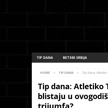
TIP DANA
BET365 SRBIJA
HOME
TIP DANA
Tip dana: Atletik
Tip dana: Atletiko
blistaju u ovogodi
trijumfa?