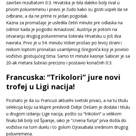
završen rezultatom 0:3. Hrvatska je bila daleko bolji rival u
prvom poluvremenu i pravo je čudo kako su gosti uspeli da se
odbrane, a da ne prime ni jedan pogodak.
Kazna za promašaje je usledila četiri minute pre odlaska na
odmor kada je pogodio Arnautović. Austrija je potom na
otvaranju drugog poluvremena šokirala Hrvatsku u još dva
navrata. Prvo je u 54. minutu Vober prošao po levoj strani i
niskom loptom pronašao usamljenog Gregoriča koji je povisio
vođstvo gostujućeg tima. Samo tri minute kasnije Sabicer je sa
20-ak metara šutirao precizno i postavio konačnih 0:3.
Francuska: “Trikolori” jure novi
trofej u Ligi nacija!
Poznato je da su Francuzi aktuelni svetski prvaci, a na tu titulu
selekcija koju sa klupre predvodi Didije Dešam je dodala i titulu
u drugom izdanju Lige nacija, pošto su “trikolori” u velikom
finalu bili bolji od Španije, iako je “crvena furija” prva došla do
vođstva na tom duelu i to golom Ojrasabala sredinom drugog
poluvremena.