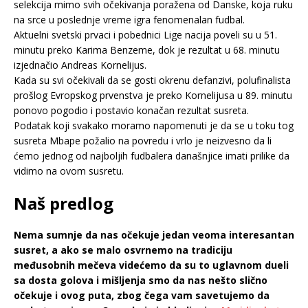
selekcija mimo svih očekivanja poražena od Danske, koja ruku
na srce u poslednje vreme igra fenomenalan fudbal.
Aktuelni svetski prvaci i pobednici Lige nacija poveli su u 51.
minutu preko Karima Benzeme, dok je rezultat u 68. minutu
izjednačio Andreas Kornelijus.
Kada su svi očekivali da se gosti okrenu defanzivi, polufinalista
prošlog Evropskog prvenstva je preko Kornelijusa u 89. minutu
ponovo pogodio i postavio konačan rezultat susreta.
Podatak koji svakako moramo napomenuti je da se u toku tog
susreta Mbape požalio na povredu i vrlo je neizvesno da li
ćemo jednog od najboljih fudbalera današnjice imati prilike da
vidimo na ovom susretu.
Naš predlog
Nema sumnje da nas očekuje jedan veoma interesantan
susret, a ako se malo osvrnemo na tradiciju
međusobnih mečeva videćemo da su to uglavnom dueli
sa dosta golova i mišljenja smo da nas nešto slično
očekuje i ovog puta, zbog čega vam savetujemo da