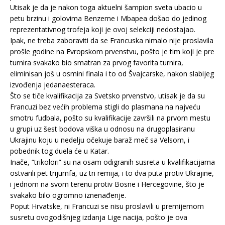
Utisak je da je nakon toga aktuelni šampion sveta ubacio u
petu brzinu i golovima Benzeme i Mbapea došao do jedinog
reprezentativnog trofeja koji je ovoj selekciji nedostajao.
Ipak, ne treba zaboraviti da se Francuska nimalo nije proslavila
prošle godine na Evropskom prvenstvu, pošto je tim koji je pre
turnira svakako bio smatran za prvog favorita turnira,
eliminisan još u osmini finala i to od Švajcarske, nakon slabijeg
izvođenja jedanaesteraca.
Što se tiče kvalifikacija za Svetsko prvenstvo, utisak je da su
Francuzi bez većih problema stigli do plasmana na najveću
smotru fudbala, pošto su kvalifikacije završili na prvom mestu
u grupi uz šest bodova viška u odnosu na drugoplasiranu
Ukrajinu koju u nedelju očekuje baraž meč sa Velsom, i
pobednik tog duela će u Katar.
Inače, “trikolori” su na osam odigranih susreta u kvalifikacijama
ostvarili pet trijumfa, uz tri remija, i to dva puta protiv Ukrajine,
i jednom na svom terenu protiv Bosne i Hercegovine, što je
svakako bilo ogromno iznenađenje.
Poput Hrvatske, ni Francuzi se nisu proslavili u premijernom
susretu ovogodišnjeg izdanja Lige nacija, pošto je ova