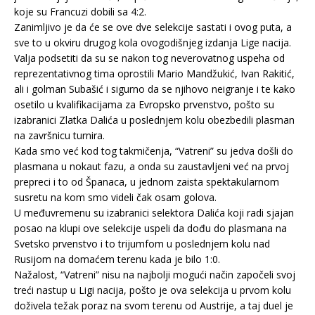
koje su Francuzi dobili sa 4:2.
Zanimljivo je da će se ove dve selekcije sastati i ovog puta, a
sve to u okviru drugog kola ovogodišnjeg izdanja Lige nacija.
Valja podsetiti da su se nakon tog neverovatnog uspeha od
reprezentativnog tima oprostili Mario Mandžukić, Ivan Rakitić,
ali i golman Subašić i sigurno da se njihovo neigranje i te kako
osetilo u kvalifikacijama za Evropsko prvenstvo, pošto su
izabranici Zlatka Dalića u poslednjem kolu obezbedili plasman
na završnicu turnira.
Kada smo već kod tog takmičenja, “Vatreni” su jedva došli do
plasmana u nokaut fazu, a onda su zaustavljeni već na prvoj
prepreci i to od Španaca, u jednom zaista spektakularnom
susretu na kom smo videli čak osam golova.
U međuvremenu su izabranici selektora Dalića koji radi sjajan
posao na klupi ove selekcije uspeli da dođu do plasmana na
Svetsko prvenstvo i to trijumfom u poslednjem kolu nad
Rusijom na domaćem terenu kada je bilo 1:0.
Nažalost, “Vatreni” nisu na najbolji mogući način započeli svoj
treći nastup u Ligi nacija, pošto je ova selekcija u prvom kolu
doživela težak poraz na svom terenu od Austrije, a taj duel je