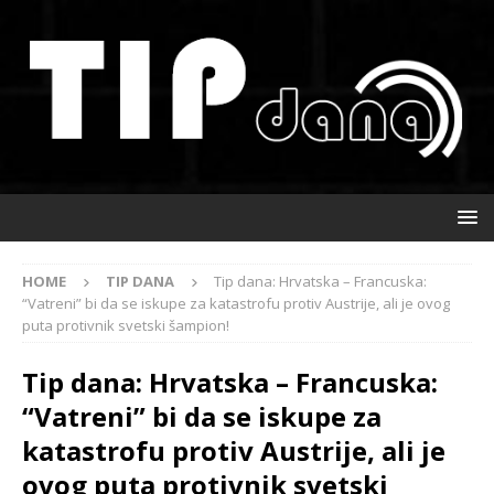
HOME
TIP DANA
Tip dana: Hrvatska – Francuska:
“Vatreni” bi da se iskupe za katastrofu protiv Austrije, ali je ovog
puta protivnik svetski šampion!
Tip dana: Hrvatska – Francuska:
“Vatreni” bi da se iskupe za
katastrofu protiv Austrije, ali je
ovog puta protivnik svetski