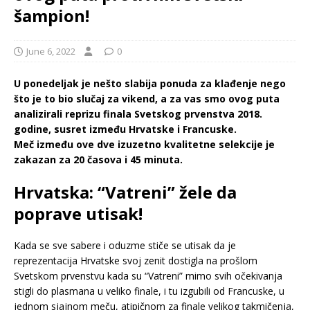
šampion!
June 6, 2022
0
U ponedeljak je nešto slabija ponuda za klađenje nego
što je to bio slučaj za vikend, a za vas smo ovog puta
analizirali reprizu finala Svetskog prvenstva 2018.
godine, susret između Hrvatske i Francuske.
Meč između ove dve izuzetno kvalitetne selekcije je
zakazan za 20 časova i 45 minuta.
Hrvatska: “Vatreni” žele da
poprave utisak!
Kada se sve sabere i oduzme stiče se utisak da je
reprezentacija Hrvatske svoj zenit dostigla na prošlom
Svetskom prvenstvu kada su “Vatreni” mimo svih očekivanja
stigli do plasmana u veliko finale, i tu izgubili od Francuske, u
jednom sjajnom meču, atipičnom za finale velikog takmičenja,