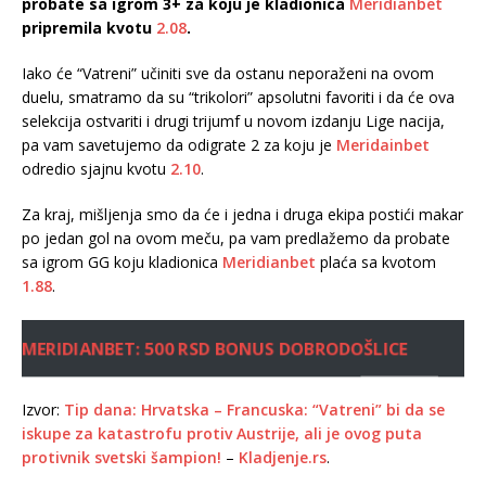
probate sa igrom 3+ za koju je kladionica
Meridianbet
pripremila kvotu
2.08
.
Iako će “Vatreni” učiniti sve da ostanu neporaženi na ovom
duelu, smatramo da su “trikolori” apsolutni favoriti i da će ova
selekcija ostvariti i drugi trijumf u novom izdanju Lige nacija,
pa vam savetujemo da odigrate 2 za koju je
Meridainbet
odredio sjajnu kvotu
2.10
.
Za kraj, mišljenja smo da će i jedna i druga ekipa postići makar
po jedan gol na ovom meču, pa vam predlažemo da probate
sa igrom GG koju kladionica
Meridianbet
plaća sa kvotom
1.88
.
MERIDIANBET: 500 RSD BONUS DOBRODOŠLICE
Izvor:
Tip dana: Hrvatska – Francuska: “Vatreni” bi da se
iskupe za katastrofu protiv Austrije, ali je ovog puta
protivnik svetski šampion!
–
Kladjenje.rs
.