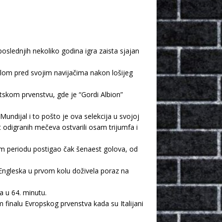
oslednjih nekoliko godina igra zaista sjajan
elom pred svojim navijačima nakon lošijeg
tskom prvenstvu, gde je “Gordi Albion”
undijal i to pošto je ova selekcija u svojoj
 odigranih mečeva ostvarili osam trijumfa i
 tom periodu postigao čak šenaest golova, od
e Engleska u prvom kolu doživela poraz na
 u 64. minutu.
 finalu Evropskog prvenstva kada su Italijani