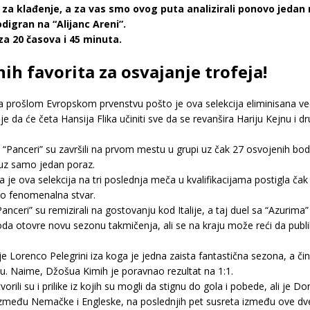
 klađenje, a za vas smo ovog puta analizirali ponovo jedan meč
digran na “Alijanc Areni”.
a 20 časova i 45 minuta.
h favorita za osvajanje trofeja!
na prošlom Evropskom prvenstvu pošto je ova selekcija eliminisana već 
je da će četa Hansija Flika učiniti sve da se revanšira Hariju Kejnu i dr
o, “Panceri” su završili na prvom mestu u grupi uz čak 27 osvojenih bo
a uz samo jedan poraz.
 je ova selekcija na tri poslednja meča u kvalifikacijama postigla č
ko fenomenalna stvar.
nceri” su remizirali na gostovanju kod Italije, a taj duel sa “Azurima”
ri boda otovre novu sezonu takmičenja, ali se na kraju može reći da publ
 Lorenco Pelegrini iza koga je jedna zaista fantastična sezona, a čini 
onu. Naime, Džošua Kimih je poravnao rezultat na 1:1.
vorili su i prilike iz kojih su mogli da stignu do gola i pobede, ali je
među Nemačke i Engleske, na poslednjih pet susreta između ove dve se