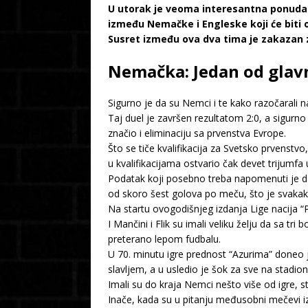
U utorak je veoma interesantna ponuda za
između Nemačke i Engleske koji će biti o
Susret između ova dva tima je zakazan z
Nemačka: Jedan od glavni
Sigurno je da su Nemci i te kako razočarali 
Taj duel je završen rezultatom 2:0, a sigurno 
značio i eliminaciju sa prvenstva Evrope.
Što se tiče kvalifikacija za Svetsko prvenstv
u kvalifikacijama ostvario čak devet trijumf
Podatak koji posebno treba napomenuti je da
od skoro šest golova po meču, što je svaka
Na startu ovogodišnjeg izdanja Lige nacija “Pa
I Mančini i Flik su imali veliku želju da sa t
preterano lepom fudbalu.
U 70. minutu igre prednost “Azurima” doneo je
slavljem, a u usledio je šok za sve na stadi
Imali su do kraja Nemci nešto više od igre, st
Inače, kada su u pitanju međusobni mečevi iz