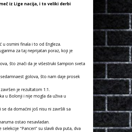
 iz Lige nacija, i to veliki derbi
u osmini finala i to od Engleza.
ugarima za taj neprijatan poraz, koji je
dova, što znači da je višestruki šampion sveta
ak sedamnaest golova, što nam daje prosek
 završen je rezultatom 1:1.
ika u Bolonji i nije mogla da uživa u
se da domaćini još nisu ni završili sa
 Donaruma ostao nesavladan.
lekcije “Panceri” su slavili dva puta, dva