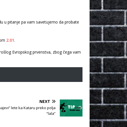
vedu u pitanje pa vam savetujemo da probate
tom
2.01
.
a prošlog Evropskog prvenstva, zbog čega vam
NEXT
majevi” lete ka Kataru preko polja
“lala”