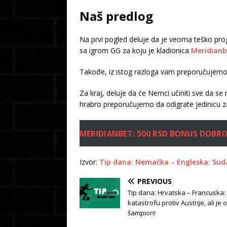
Naš predlog
Na prvi pogled deluje da je veoma teško prog
sa igrom GG za koju je kladionica
Meridianb
Takođe, iz istog razloga vam preporučujemo 
Za kraj, deluje da će Nemci učiniti sve da s
hrabro preporučujemo da odigrate jedinicu z
MERIDIANBET: 500 RSD BONUS DOBR
Izvor:
Tip dana: Nemačka – Engleska: Suda
PREVIOUS
Tip dana: Hrvatska – Francuska: 
katastrofu protiv Austrije, ali je
šampion!