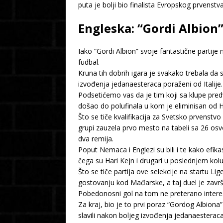
puta je bolji bio finalista Evropskog prvens
Engleska: “Gordi Albion”
Iako “Gordi Albion” svoje fantastične partije
fudbal.
Kruna tih dobrih igara je svakako trebala d
izvođenja jedanaesteraca poraženi od Italije.
Podsetićemo vas da je tim koji sa klupe pre
došao do polufinala u kom je eliminisan od H
Što se tiče kvalifikacija za Svetsko prvenstv
grupi zauzela prvo mesto na tabeli sa 26 osv
dva remija.
Poput Nemaca i Englezi su bili i te kako efik
čega su Hari Kejn i drugari u poslednjem kol
Što se tiče partija ove selekcije na startu L
gostovanju kod Mađarske, a taj duel je završ
Pobedonosni gol na tom ne preterano intere
Za kraj, bio je to prvi poraz “Gordog Albiona
slavili nakon boljeg izvođenja jedanaesteraca