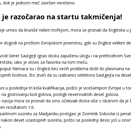
tva, dok je jednom meč završen nerešeno.
 je razočarao na startu takmičenja!
 nije umeo da kruniše nekim trofejom, mora se priznati da Engleska u p
a se dogodi na prošlom Evropskom prvenstvu, gde su Englezi velikim d
dvodi Geret Sautgejt igrao dosta zapaženu ulogu i na prethodnom Sve
rvtske, iako je slovio za favorita na tom meču.
o poput Nemaca su i Englezi bez većih problema došli do plasmana na M
ojenih bodova, što znači da su izabranici selektora Sautgejta na deset
asni u poslednja tri kola kvalifikacija, pošto je vicešampion Evrope u
u na gostovanju kod golova, postigli neverovatnih deset golova.
ige nacija mora se priznati da smo očekvaili dosta više s obzirom da j
en rezultatom 1:0.
santnom susretu za Madjarsku postigao je Dominik Soboslai iz penala
” nakon devet uzastopnih susreta, pošto se poslednji desio još u onom
.