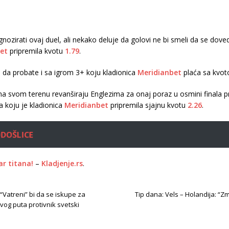
nozirati ovaj duel, ali nekako deluje da golovi ne bi smeli da se do
et
pripremila kvotu
1.79
.
da probate i sa igrom 3+ koju kladionica
Meridianbet
plaća sa kvo
e na svom terenu revanširaju Englezima za onaj poraz u osmini final
a koju je kladionica
Meridianbet
pripremila sjajnu kvotu
2.26
.
ODOŠLICE
r titana!
–
Kladjenje.rs
.
“Vatreni” bi da se iskupe za
Tip dana: Vels – Holandija: “Z
 ovog puta protivnik svetski