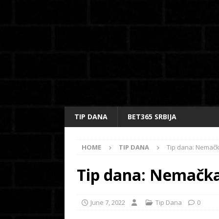
TIP DANA
BET365 SRBIJA
HOME
TIP DANA
Tip dana: Nemačka
Tip dana: Nemačka 
June 7, 2022
Tip Dana
0