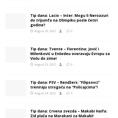
Tip dana: Lacio – Inter: Mogu li Neroazuri
do trijumfa na Olimpiku posle četiri
godine?
August 26, 2022
0
Tip dana: Tvente – Fiorentina: Jović i
Milenković u Enšedeu overavaju Evropu za
Violu do zime!
August 25, 2022
0
Tip dana: PSV – Rendžers: “Filipsovci”
treniraju strogoću na “Policajcima”!
August 24, 2022
0
Tip dana: Crvena zvezda – Makabi Haifa:
Zid plača na Marakani za Makabi!