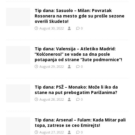
Tip dana: Sasuolo – Milan: Povratak
Rosonera na mesto gde su prošle sezone
overili Skudeto!
August 30, 2022
0
Tip dana: Valensija – Atletiko Madrid:
“Kolćonerosi” se vade sa dna posle
potapanja od strane “žute podmornice”!
August 29, 2022
0
Tip dana: PSŽ – Monako: Može li iko da
stane na put prebogatim Parižanima?
August 28, 2022
0
Tip dana: Arsenal – Fulam: Kada Mitar pali
topa, zatrese se ceo Emirejts!
August 27, 2022
0