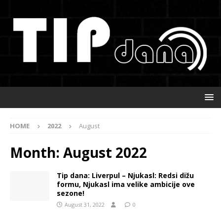
HOME
2022
August
Month:
August 2022
Tip dana: Liverpul – Njukasl: Redsi dižu
formu, Njukasl ima velike ambicije ove
sezone!
August 31, 2022
0