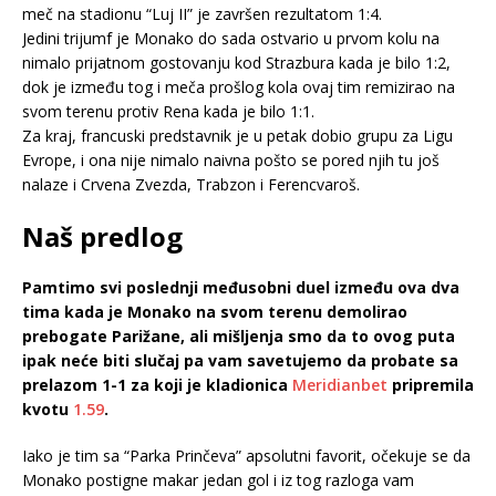
meč na stadionu “Luj II” je završen rezultatom 1:4.
Jedini trijumf je Monako do sada ostvario u prvom kolu na
nimalo prijatnom gostovanju kod Strazbura kada je bilo 1:2,
dok je između tog i meča prošlog kola ovaj tim remizirao na
svom terenu protiv Rena kada je bilo 1:1.
Za kraj, francuski predstavnik je u petak dobio grupu za Ligu
Evrope, i ona nije nimalo naivna pošto se pored njih tu još
nalaze i Crvena Zvezda, Trabzon i Ferencvaroš.
Naš predlog
Pamtimo svi poslednji međusobni duel između ova dva
tima kada je Monako na svom terenu demolirao
prebogate Parižane, ali mišljenja smo da to ovog puta
ipak neće biti slučaj pa vam savetujemo da probate sa
prelazom 1-1 za koji je kladionica
Meridianbet
pripremila
kvotu
1.59
.
Iako je tim sa “Parka Prinčeva” apsolutni favorit, očekuje se da
Monako postigne makar jedan gol i iz tog razloga vam