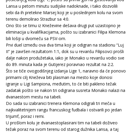
Lansa u petom minutu sudijske nadoknade, i tako dozvolili
sebi da ih pretekne Marsej koji je u poslednjem kolu na svom
terenu demolirao Strazbur sa 4:0.
Ono što se timu iz Kneževine dešava drugi put uzastopno je
eliminacija u kvalifikacijama, pošto su izabranici Filipa Klemona
bili lošiji u dvomeču sa PSV-om.
Prvi duel između ova dva tima koji je odigran na stadionu “Luj
II” je završen rezultatom 1:1, dok su u revanšu Filipsovci prošli
dalje nakon produžetaka, iako je Monako u revanšu vodio sve
do 89. minuta kada je Gutijerez poravnao rezultat na 2:2.
Što se tiče ovogodišnjeg izdanja Lige 1, naravno da će ponovo
primarni cilj Kneževa biti plasman na mesto koje donosi
igranje u Ligi šampiona, međutim, to će biti pakleno težak
zadatak pošto se nakon tri odigrana susreta Monako nalazi na
dvanaestom mestu na tabeli.
Do sada su izabranici trenera Klemona odigrali tri meča u
najkvalitetnijem rangu francuskog fudbala i ostvarili po jedan
trijumf, poraz i remi.
U prošlom kolu je dvanaestoplasirani tim na tabeli doživeo
težak poraz na svom terenu od starog dužnika Lansa, a taj