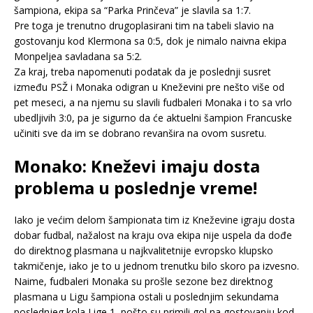
šampiona, ekipa sa “Parka Prinčeva” je slavila sa 1:7.
Pre toga je trenutno drugoplasirani tim na tabeli slavio na
gostovanju kod Klermona sa 0:5, dok je nimalo naivna ekipa
Monpeljea savladana sa 5:2.
Za kraj, treba napomenuti podatak da je poslednji susret
između PSŽ i Monaka odigran u Kneževini pre nešto više od
pet meseci, a na njemu su slavili fudbaleri Monaka i to sa vrlo
ubedljivih 3:0, pa je sigurno da će aktuelni šampion Francuske
učiniti sve da im se dobrano revanšira na ovom susretu.
Monako: Kneževi imaju dosta
problema u poslednje vreme!
Iako je većim delom šampionata tim iz Kneževine igraju dosta
dobar fudbal, nažalost na kraju ova ekipa nije uspela da dođe
do direktnog plasmana u najkvalitetnije evropsko klupsko
takmičenje, iako je to u jednom trenutku bilo skoro pa izvesno.
Naime, fudbaleri Monaka su prošle sezone bez direktnog
plasmana u Ligu šampiona ostali u poslednjim sekundama
poslednjeg kola Lige 1, pošto su primili gol na gostovanju kod