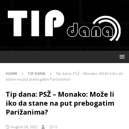
HOME
TIP DANA
Tip dana: PSŽ – Monako: Može li iko da
stane na put prebogatim Parižanima?
Tip dana: PSŽ – Monako: Može li
iko da stane na put prebogatim
Parižanima?
August 28, 2022
0