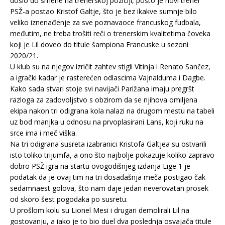
došlo do smene na trenerskoj poziciji, pošto je novi trener
PSŽ-a postao Kristof Galtje, što je bez ikakve sumnje bilo
veliko iznenađenje za sve poznavaoce francuskog fudbala,
međutim, ne treba trošiti reči o trenerskim kvalitetima čoveka
koji je Lil doveo do titule šampiona Francuske u sezoni
2020/21.
U klub su na njegov izričit zahtev stigli Vitinja i Renato Sančez,
a igrački kadar je rasterećen odlascima Vajnalduma i Dagbe.
Kako sada stvari stoje svi navijači Parižana imaju pregršt
razloga za zadovoljstvo s obzirom da se njihova omiljena
ekipa nakon tri odigrana kola nalazi na drugom mestu na tabeli
uz bod manjka u odnosu na prvoplasirani Lans, koji ruku na
srce ima i meč viška.
Na tri odigrana susreta izabranici Kristofa Galtjea su ostvarili
isto toliko trijumfa, a ono što najbolje pokazuje koliko zapravo
dobro PSŽ igra na startu ovogodišnjeg izdanja Lige 1 je
podatak da je ovaj tim na tri dosadašnja meča postigao čak
sedamnaest golova, što nam daje jedan neverovatan prosek
od skoro šest pogodaka po susretu.
U prošlom kolu su Lionel Mesi i drugari demolirali Lil na
gostovanju, a iako je to bio duel dva poslednja osvajača titule