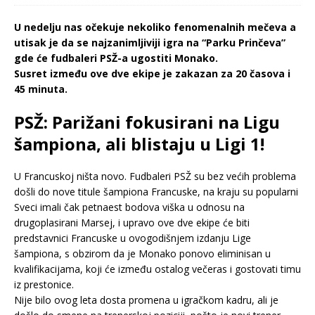
U nedelju nas očekuje nekoliko fenomenalnih mečeva a
utisak je da se najzanimljiviji igra na “Parku Prinčeva”
gde će fudbaleri PSŽ-a ugostiti Monako.
Susret između ove dve ekipe je zakazan za 20 časova i
45 minuta.
PSŽ: Parižani fokusirani na Ligu
šampiona, ali blistaju u Ligi 1!
U Francuskoj ništa novo. Fudbaleri PSŽ su bez većih problema
došli do nove titule šampiona Francuske, na kraju su popularni
Sveci imali čak petnaest bodova viška u odnosu na
drugoplasirani Marsej, i upravo ove dve ekipe će biti
predstavnici Francuske u ovogodišnjem izdanju Lige
šampiona, s obzirom da je Monako ponovo eliminisan u
kvalifikacijama, koji će između ostalog večeras i gostovati timu
iz prestonice.
Nije bilo ovog leta dosta promena u igračkom kadru, ali je