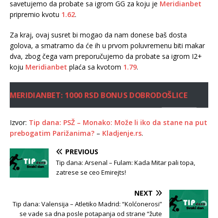
savetujemo da probate sa igrom GG za koju je
Meridianbet
pripremio kvotu
1.62
.
Za kraj, ovaj susret bi mogao da nam donese baš dosta
golova, a smatramo da će ih u prvom poluvremenu biti makar
dva, zbog čega vam preporučujemo da probate sa igrom I2+
koju
Meridianbet
plaća sa kvotom
1.79
.
MERIDIANBET: 1000 RSD BONUS DOBRODOŠLICE
Izvor:
Tip dana: PSŽ – Monako: Može li iko da stane na put
prebogatim Parižanima?
–
Kladjenje.rs
.
PREVIOUS
Tip dana: Arsenal – Fulam: Kada Mitar pali topa,
zatrese se ceo Emirejts!
NEXT
Tip dana: Valensija – Atletiko Madrid: “Kolćonerosi”
se vade sa dna posle potapanja od strane “žute