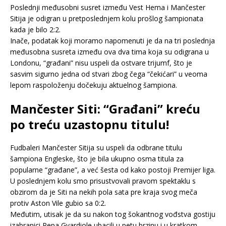
Poslednji međusobni susret između Vest Hema i Mančester
Sitija je odigran u pretposlednjem kolu prošlog šampionata
kada je bilo 2:2.
Inače, podatak koji moramo napomenuti je da na tri poslednja
međusobna susreta između ova dva tima koja su odigrana u
Londonu, “građani” nisu uspeli da ostvare trijumf, što je
sasvim sigurno jedna od stvari zbog čega “čekićari” u veoma
lepom raspoloženju dočekuju aktuelnog šampiona.
Mančester Siti: “Građani” kreću
po treću uzastopnu titulu!
Fudbaleri Mančester Sitija su uspeli da odbrane titulu
šampiona Engleske, što je bila ukupno osma titula za
popularne “građane”, a već šesta od kako postoji Premijer liga.
U poslednjem kolu smo prisustvovali pravom spektaklu s
obzirom da je Siti na nekih pola sata pre kraja svog meča
protiv Aston Vile gubio sa 0:2.
Međutim, utisak je da su nakon tog šokantnog vođstva gostiju
izabranici Pepa Gvardiole ubacili u petu brzinu i u kratkom