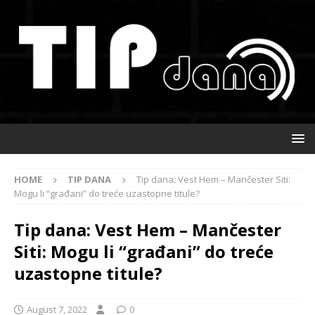
HOME
TIP DANA
Tip dana: Vest Hem – Mančester Siti:
Mogu li “građani” do treće uzastopne titule?
Tip dana: Vest Hem – Mančester
Siti: Mogu li “građani” do treće
uzastopne titule?
August 7, 2022
0