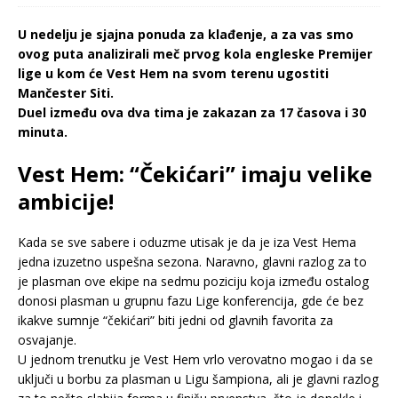
U nedelju je sjajna ponuda za klađenje, a za vas smo
ovog puta analizirali meč prvog kola engleske Premijer
lige u kom će Vest Hem na svom terenu ugostiti
Mančester Siti.
Duel između ova dva tima je zakazan za 17 časova i 30
minuta.
Vest Hem: “Čekićari” imaju velike
ambicije!
Kada se sve sabere i oduzme utisak je da je iza Vest Hema
jedna izuzetno uspešna sezona. Naravno, glavni razlog za to
je plasman ove ekipe na sedmu poziciju koja između ostalog
donosi plasman u grupnu fazu Lige konferencija, gde će bez
ikakve sumnje “čekićari” biti jedni od glavnih favorita za
osvajanje.
U jednom trenutku je Vest Hem vrlo verovatno mogao i da se
uključi u borbu za plasman u Ligu šampiona, ali je glavni razlog