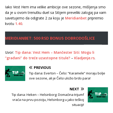
Iako Vest Hem ima velike ambicije ove sezone, mišljenja smo
da je u ovom trenutku duel sa Sitijem preveliki zalogaj pa vam
savetujemo da odigrate 2 za koju je
Meridianbet
pripremio
kvotu
1.40
.
MERIDIANBET: 500 RSD BONUS DOBRODOŠLICE
Izvor:
Tip dana: Vest Hem – Mančester Siti: Mogu li
“građani” do treće uzastopne titule?
–
Kladjenje.rs
.
PREVIOUS
Tip dana: Everton – Čelsi: “Karamele” moraju bolje
ove sezone, ali je Čelsi uložio brdo para!
NEXT
Tip dana: Heken – Helsinborg: Domaćina trijumf
vraća na prvu poziciju, Helsinborg u jako teškoj
situaciji!