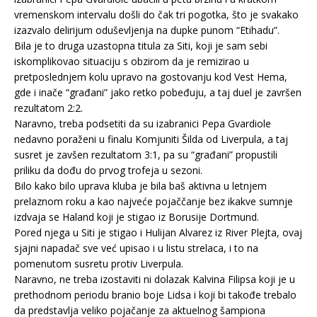
vremenskom intervalu došli do čak tri pogotka, što je svakako
izazvalo delirijum oduševljenja na dupke punom “Etihadu”.
Bila je to druga uzastopna titula za Siti, koji je sam sebi
iskomplikovao situaciju s obzirom da je remizirao u
pretposlednjem kolu upravo na gostovanju kod Vest Hema,
gde i inače “građani” jako retko pobeđuju, a taj duel je završen
rezultatom 2:2.
Naravno, treba podsetiti da su izabranici Pepa Gvardiole
nedavno poraženi u finalu Komjuniti Šilda od Liverpula, a taj
susret je zavšen rezultatom 3:1, pa su “građani” propustili
priliku da dođu do prvog trofeja u sezoni.
Bilo kako bilo uprava kluba je bila baš aktivna u letnjem
prelaznom roku a kao najveće pojaččanje bez ikakve sumnje
izdvaja se Haland koji je stigao iz Borusije Dortmund.
Pored njega u Siti je stigao i Hulijan Alvarez iz River Plejta, ovaj
sjajni napadač sve već upisao i u listu strelaca, i to na
pomenutom susretu protiv Liverpula.
Naravno, ne treba izostaviti ni dolazak Kalvina Filipsa koji je u
prethodnom periodu branio boje Lidsa i koji bi takođe trebalo
da predstavlja veliko pojačanje za aktuelnog šampiona