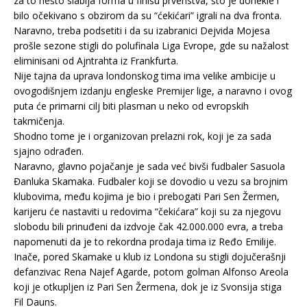
za to nešto slabija forma u finišu prvenstva, što je donekle i
bilo očekivano s obzirom da su “ćekićari” igrali na dva fronta.
Naravno, treba podsetiti i da su izabranici Dejvida Mojesa
prošle sezone stigli do polufinala Liga Evrope, gde su nažalost
eliminisani od Ajntrahta iz Frankfurta.
Nije tajna da uprava londonskog tima ima velike ambicije u
ovogodišnjem izdanju engleske Premijer lige, a naravno i ovog
puta će primarni cilj biti plasman u neko od evropskih
takmičenja.
Shodno tome je i organizovan prelazni rok, koji je za sada
sjajno odrađen.
Naravno, glavno pojačanje je sada već bivši fudbaler Sasuola
Đanluka Skamaka. Fudbaler koji se dovodio u vezu sa brojnim
klubovima, među kojima je bio i prebogati Pari Sen Žermen,
karijeru će nastaviti u redovima “čekićara” koji su za njegovu
slobodu bili prinuđeni da izdvoje čak 42.000.000 evra, a treba
napomenuti da je to rekordna prodaja tima iz Ređo Emilije.
Inače, pored Skamake u klub iz Londona su stigli dojučerašnji
defanzivac Rena Najef Agarde, potom golman Alfonso Areola
koji je otkupljen iz Pari Sen Žermena, dok je iz Svonsija stiga
Fil Dauns.