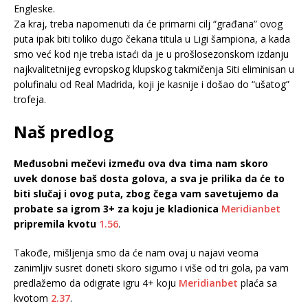
Engleske.
Za kraj, treba napomenuti da će primarni cilj “građana” ovog
puta ipak biti toliko dugo čekana titula u Ligi šampiona, a kada
smo već kod nje treba istaći da je u prošlosezonskom izdanju
najkvalitetnijeg evropskog klupskog takmičenja Siti eliminisan u
polufinalu od Real Madrida, koji je kasnije i došao do “ušatog”
trofeja.
Naš predlog
Međusobni mečevi između ova dva tima nam skoro
uvek donose baš dosta golova, a sva je prilika da će to
biti slučaj i ovog puta, zbog čega vam savetujemo da
probate sa igrom 3+ za koju je kladionica
Meridianbet
pripremila kvotu
1.56
.
Takođe, mišljenja smo da će nam ovaj u najavi veoma
zanimljiv susret doneti skoro sigurno i više od tri gola, pa vam
predlažemo da odigrate igru 4+ koju
Meridianbet
plaća sa
kvotom
2.37
.