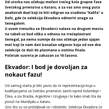
Od utorka nas očekuju mečevi trećeg kola grupne faze
Svetskog prvenstva u Kataru, a za vas smo ovog puta
analizirali duel koji će biti odigran na stadionu “Kalifa” u
Dohi, gde će selekcija Ekvadora odmeriti snage sa
Senegalom.
U ovom trenutku se Ekvadorci nalaze na drugom mestu
na tabeli uz bod viška u odnosu na trećeplasirani
Senegal, pa nema sumnje da nas očekuje jedan sjajan
meč koji će nam dati konačan odgovor koja od ove dve
selekcije će doći do plasmana u osminu finala.
Početak susreta je zakazan za 16 časova.
Ekvador: I bod je dovoljan za
nokaut fazu!
Od samog starta je bilo jasno da će reprezentacija koja u
kvalifijacijama za Svetsko prvenstvo završi ispred Kolumbije i
Čilea, a iza Brazila, Argentine i Urugvaja i te kako imati šta da
poruči na Mundijalu u Kataru.
Ono što su svi priželjkivali se i obistinilo. Selekcija Ekvadora će