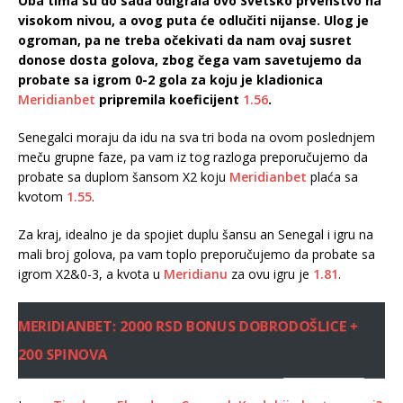
Oba tima su do sada odigrala ovo Svetsko prvenstvo na
visokom nivou, a ovog puta će odlučiti nijanse. Ulog je
ogroman, pa ne treba očekivati da nam ovaj susret
donose dosta golova, zbog čega vam savetujemo da
probate sa igrom 0-2 gola za koju je kladionica
Meridianbet
pripremila koeficijent
1.56
.
Senegalci moraju da idu na sva tri boda na ovom poslednjem
meču grupne faze, pa vam iz tog razloga preporučujemo da
probate sa duplom šansom X2 koju
Meridianbet
plaća sa
kvotom
1.55
.
Za kraj, idealno je da spojiet duplu šansu an Senegal i igru na
mali broj golova, pa vam toplo preporučujemo da probate sa
igrom X2&0-3, a kvota u
Meridianu
za ovu igru je
1.81
.
MERIDIANBET: 2000 RSD BONUS DOBRODOŠLICE +
200 SPINOVA