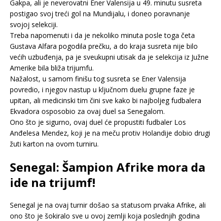
Gakpa, ali je neverovatni Ener Valensija u 49. minutu susreta
postigao svoj treći gol na Mundijalu, i doneo poravnanje
svojoj selekciji.
Treba napomenuti i da je nekoliko minuta posle toga četa
Gustava Alfara pogodila prečku, a do kraja susreta nije bilo
većih uzbuđenja, pa je sveukupni utisak da je selekcija iz Južne
Amerike bila bliža trijumfu.
Nažalost, u samom finišu tog susreta se Ener Valensija
povredio, i njegov nastup u ključnom duelu grupne faze je
upitan, ali medicinski tim čini sve kako bi najboljeg fudbalera
Ekvadora osposobio za ovaj duel sa Senegalom.
Ono što je sigurno, ovaj duel će propustiti fudbaler Los
Anđelesa Mendez, koji je na meču protiv Holandije dobio drugi
žuti karton na ovom turniru.
Senegal: Šampion Afrike mora da
ide na trijumf!
Senegal je na ovaj turnir došao sa statusom prvaka Afrike, ali
ono što je šokiralo sve u ovoj zemlji koja poslednjih godina