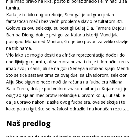
nije imao pravo na kiks, pošto bi poraz značio i eliminaciju sa
turnira.
Kada je to bilo najpotrebnije, Senegal je odigrao jedan
fantastičan meč i bez većih problema slavio rezultatom 3:1.
Golove za ovu selekciju su postigli Bulaj Dia, Famara Dejđu i
Bamba Dieng, dok je prvi gol za Katar u istoriji Mundijala
postigao Mohamed Muntari, što je bio povod za veliko slavlje
na tribinama.
Vrlo lako se moglo desiti da afrička reprezentacija dođe i do
ubedljivijeg trijumfa, ali se mora priznati da je i domaćin turnira
imao svojih šansi, ali se na golu Senegala istakao sjajni Mendi.
Što se tiče sastava tima za ovaj duel sa Ekvadorom, selektor
Aliju Sise sigurno neće moći da računa na fudbalera Milana
Balo Turea, dok je pod velikim znakom pitanja i Kujate koji je
odigrao sjajan meč protiv Holandije u prvom kolu, i utisak je
da je upravo nakon izlaska ovog fudbalera, ova selekcija i te
kako pala u igri, što se nažalost odrazilo i na konačan rezultat.
Naš predlog