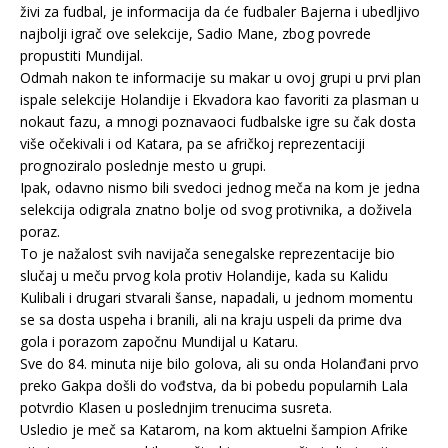
živi za fudbal, je informacija da će fudbaler Bajerna i ubedljivo
najbolji igrač ove selekcije, Sadio Mane, zbog povrede
propustiti Mundijal.
Odmah nakon te informacije su makar u ovoj grupi u prvi plan
ispale selekcije Holandije i Ekvadora kao favoriti za plasman u
nokaut fazu, a mnogi poznavaoci fudbalske igre su čak dosta
više očekivali i od Katara, pa se afričkoj reprezentaciji
prognoziralo poslednje mesto u grupi.
Ipak, odavno nismo bili svedoci jednog meča na kom je jedna
selekcija odigrala znatno bolje od svog protivnika, a doživela
poraz.
To je nažalost svih navijača senegalske reprezentacije bio
slučaj u meču prvog kola protiv Holandije, kada su Kalidu
Kulibali i drugari stvarali šanse, napadali, u jednom momentu
se sa dosta uspeha i branili, ali na kraju uspeli da prime dva
gola i porazom započnu Mundijal u Kataru.
Sve do 84. minuta nije bilo golova, ali su onda Holanđani prvo
preko Gakpa došli do vođstva, da bi pobedu popularnih Lala
potvrdio Klasen u poslednjim trenucima susreta.
Usledio je meč sa Katarom, na kom aktuelni šampion Afrike