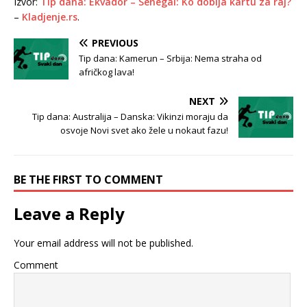
Izvor:
Tip dana: Ekvador – Senegal: Ko dobija kartu za raj?
–
Kladjenje.rs
.
PREVIOUS
Tip dana: Kamerun – Srbija: Nema straha od
afričkog lava!
NEXT
Tip dana: Australija – Danska: Vikinzi moraju da
osvoje Novi svet ako žele u nokaut fazu!
BE THE FIRST TO COMMENT
Leave a Reply
Your email address will not be published.
Comment