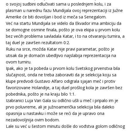
o svojoj sudbini odlučivati sama u poslednjem kolu, i za
plasman u narednu fazu Mundijala ovoj reprezentaciji iz Južne
Amerike će biti dovoljan i bod iz meča sa Senegalom.
Već na startu Mundijala se videlo da Ekvador ima ambiciju da
se domogne osmine finala, pošto je ova ekipa u prvom kolu
bez većih problema savladala Katar, i to na otvaranju turnira, a
taj duel je završen rezultatom 0:2.
Ruku na srce, možda Katar nije pravi parametar, pošto je
utisak da je domaćin ubedljivo najslabija reprezentacija na
ovom turniru.
Ipak, ako je ta pobeda u prvom kolu Svetskog prvenstva bila
slučajnost, onda ne treba zaboraviti da je selekcija koju sa
klupe predvodi Gustavo Alfaro odigrala sjajan meč i protiv
favorizovane Holandije, a taj duel prošlog kola je završen bez
pobednika, pošto je na kraju bilo 1:1.
Izabranici Luja Van Gala su odlično ušli u meč i pripalo im je
prvo poluvreme, ali je južnoamerička selekcija bila daleko
opasnija u nastavku i može se reći da je upravo ona
nezadovoljnija ovim bodom.
Lale su već u šestom minutu došle do vođstva golom odličnog