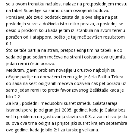
se u ovom trenutku nažalost nalaze na pretposlednjem mestu
na tabeli Superlige sa samo osam osvojenih bodova.
Poražavajuće zvuči podatak zaista da je ova ekipa na pet
poslednjih susreta doživela isto toliko poraza, a poslednji se
desio u prošlom kolu kada je tim iz Istanbula na svom terenu
poražen od Hatajspora, pošto je taj meč završen rezultatom
0:1.
Što se tiče partija na strani, pretposlednji tim na tabeli je do
sada odigrao sedam mečeva na strani i ostvario dva trijumfa,
jedan remi i četiri poraza.
Međutim, glavni problem novajlije u društvo najboljih su
očajne partije na domaćem terenu gde je četa Fatiha Tekea
do sada na šest odigranih mečeva doživela čak pet poraza uz
samo jedan remi i to protiv favorizovanog Bešiktaša kada je
bilo 2:2.
Za kraj, poslednji međusobni susret između Galatasaraja i
Istanbulspora je odigran još 2005. godine, kada je Galata bez
većih problema na gostovanju slavila sa 0:3, a zanimljivo je da
su ova dva tima odigrala i prijateljski susret krajem septembra
ove godine, kada je bilo 2:1 za turskog velikana.