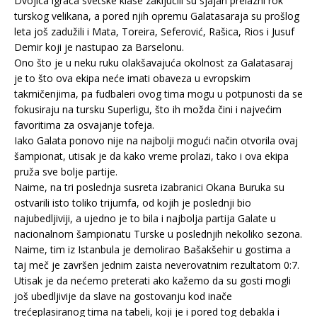
Dvojica igrača svetske klase zaključili su sjajan prelazni rok
turskog velikana, a pored njih opremu Galatasaraja su prošlog
leta još zadužili i Mata, Toreira, Seferović, Rašica, Rios i Jusuf
Demir koji je nastupao za Barselonu.
Ono što je u neku ruku olakšavajuća okolnost za Galatasaraj
je to što ova ekipa neće imati obaveza u evropskim
takmičenjima, pa fudbaleri ovog tima mogu u potpunosti da se
fokusiraju na tursku Superligu, što ih možda čini i najvećim
favoritima za osvajanje tofeja.
Iako Galata ponovo nije na najbolji mogući način otvorila ovaj
šampionat, utisak je da kako vreme prolazi, tako i ova ekipa
pruža sve bolje partije.
Naime, na tri poslednja susreta izabranici Okana Buruka su
ostvarili isto toliko trijumfa, od kojih je poslednji bio
najubedljiviji, a ujedno je to bila i najbolja partija Galate u
nacionalnom šampionatu Turske u poslednjih nekoliko sezona.
Naime, tim iz Istanbula je demolirao Bašakšehir u gostima a
taj meč je završen jednim zaista neverovatnim rezultatom 0:7.
Utisak je da nećemo preterati ako kažemo da su gosti mogli
još ubedljivije da slave na gostovanju kod inače
trećeplasiranog tima na tabeli, koji je i pored tog debakla i