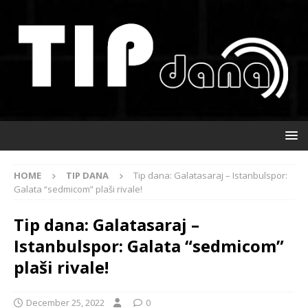
HOME
TIP DANA
Tip dana: Galatasaraj – Istanbulspor:
Galata “sedmicom” plaši rivale!
Tip dana: Galatasaraj –
Istanbulspor: Galata “sedmicom”
plaši rivale!
December 25, 2022
0