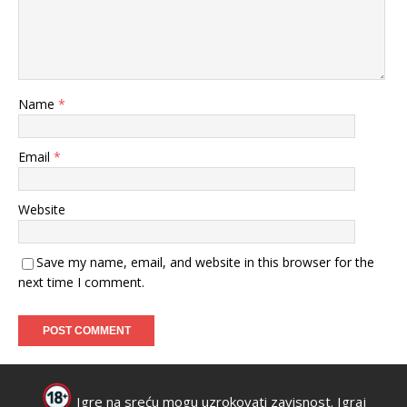
Name
*
Email
*
Website
Save my name, email, and website in this browser for the
next time I comment.
Igre na sreću mogu uzrokovati zavisnost. Igraj