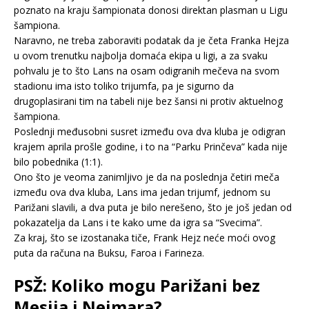
poznato na kraju šampionata donosi direktan plasman u Ligu
šampiona.
Naravno, ne treba zaboraviti podatak da je četa Franka Hejza
u ovom trenutku najbolja domaća ekipa u ligi, a za svaku
pohvalu je to što Lans na osam odigranih mečeva na svom
stadionu ima isto toliko trijumfa, pa je sigurno da
drugoplasirani tim na tabeli nije bez šansi ni protiv aktuelnog
šampiona.
Poslednji međusobni susret između ova dva kluba je odigran
krajem aprila prošle godine, i to na “Parku Prinčeva” kada nije
bilo pobednika (1:1).
Ono što je veoma zanimljivo je da na poslednja četiri meča
između ova dva kluba, Lans ima jedan trijumf, jednom su
Parižani slavili, a dva puta je bilo nerešeno, što je još jedan od
pokazatelja da Lans i te kako ume da igra sa “Svecima”.
Za kraj, što se izostanaka tiče, Frank Hejz neće moći ovog
puta da računa na Buksu, Faroa i Farineza.
PSŽ: Koliko mogu Parižani bez
Mesija i Nejmara?