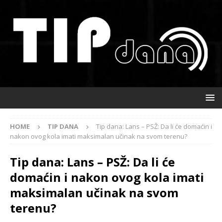
HOME
TIP DANA
Tip dana: Lans – PSŽ: Da li će domaćin i
nakon ovog kola imati maksimalan učinak na svom terenu?
Tip dana: Lans – PSŽ: Da li će
domaćin i nakon ovog kola imati
maksimalan učinak na svom
terenu?