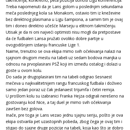
takmičenja, konkretno, peta pozicija donosi Ligu konferencija.
Treba napomenuti da je Lans golom u poslednjim sekundama
meča poslednjeg kola sa Monakom, ostavio tim iz kneževine
bez direktnog plasmana u Ligu šampiona, a samim tim je ovaj
tim i doneo direktno učešće Marseju u elitnom takmičenju.
Utisak je da ni oni najveći optimisti nisu mogli da pretpostave
da će fudbaleri Lansa pružati ovoliko dobre partije u
ovogodišnjem izdanju francuske Lige 1.
Naime, trenutno se ova ekipa mimo svih očekivanja nalazi na
sjajnom drugom mestu na tabeli uz sedam bodova manjka u
odnosu na prvoplasirani PSŽ koji im između ostalog i dolazi u
goste u ovom kolu.
Do sada je drugoplasirani tim na tabeli odigrao šesnaest
mečeva u najkvalitetnijem rangu francuskog fudbala i doživeo
samo jedan poraz uz čak jedanaest trijumfa i četiri remija.
U prošlom kolu su izabranici Franka Hejza odigrali nerešeno na
gostovanju kod Nice, a taj duel je mimo svih očekivanja
završen bez golova.
Inače, pre toga je Lans vezao jednu sjajnu seriju, pošto je ova
ekipa ostvarila pet uzastopnih pobeda, zbog čega je ovaj tim i
stigao do sjajne druge pozicije na tabeli, koja kao što je dobro