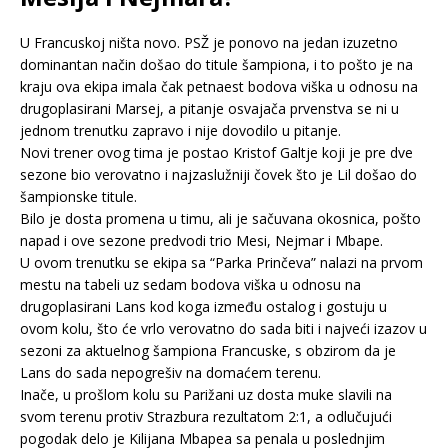
U Francuskoj ništa novo. PSŽ je ponovo na jedan izuzetno
dominantan način došao do titule šampiona, i to pošto je na
kraju ova ekipa imala čak petnaest bodova viška u odnosu na
drugoplasirani Marsej, a pitanje osvajača prvenstva se ni u
jednom trenutku zapravo i nije dovodilo u pitanje.
Novi trener ovog tima je postao Kristof Galtje koji je pre dve
sezone bio verovatno i najzaslužniji čovek što je Lil došao do
šampionske titule.
Bilo je dosta promena u timu, ali je sačuvana okosnica, pošto
napad i ove sezone predvodi trio Mesi, Nejmar i Mbape.
U ovom trenutku se ekipa sa “Parka Prinčeva” nalazi na prvom
mestu na tabeli uz sedam bodova viška u odnosu na
drugoplasirani Lans kod koga između ostalog i gostuju u
ovom kolu, što će vrlo verovatno do sada biti i najveći izazov u
sezoni za aktuelnog šampiona Francuske, s obzirom da je
Lans do sada nepogrešiv na domaćem terenu.
Inače, u prošlom kolu su Parižani uz dosta muke slavili na
svom terenu protiv Strazbura rezultatom 2:1, a odlučujući
pogodak delo je Kilijana Mbapea sa penala u poslednjim