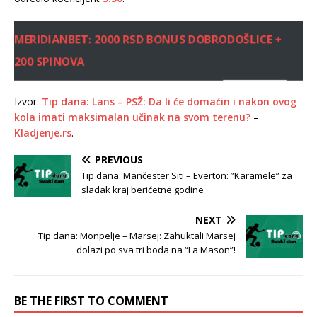
MERIDIANBET: 2000 RSD BONUS DOBRODOŠLICE +
200 SPINOVA
Izvor:
Tip dana: Lans – PSŽ: Da li će domaćin i nakon ovog
kola imati maksimalan učinak na svom terenu?
–
Kladjenje.rs
.
PREVIOUS
Tip dana: Mančester Siti – Everton: ”Karamele” za
sladak kraj berićetne godine
NEXT
Tip dana: Monpelje – Marsej: Zahuktali Marsej
dolazi po sva tri boda na “La Mason”!
BE THE FIRST TO COMMENT