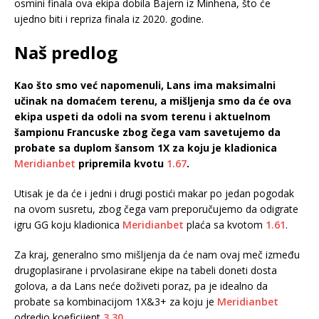
osmini finala ova ekipa dobila Bajern iz Minhena, što će
ujedno biti i repriza finala iz 2020. godine.
Naš predlog
Kao što smo već napomenuli, Lans ima maksimalni
učinak na domaćem terenu, a mišljenja smo da će ova
ekipa uspeti da odoli na svom terenu i aktuelnom
šampionu Francuske zbog čega vam savetujemo da
probate sa duplom šansom 1X za koju je kladionica
Meridianbet
pripremila kvotu
1.67
.
Utisak je da će i jedni i drugi postići makar po jedan pogodak
na ovom susretu, zbog čega vam preporučujemo da odigrate
igru GG koju kladionica
Meridianbet
plaća sa kvotom
1.61
.
Za kraj, generalno smo mišljenja da će nam ovaj meč između
drugoplasirane i prvolasirane ekipe na tabeli doneti dosta
golova, a da Lans neće doživeti poraz, pa je idealno da
probate sa kombinacijom 1X&3+ za koju je
Meridianbet
odredio koeficijent
3.30
.