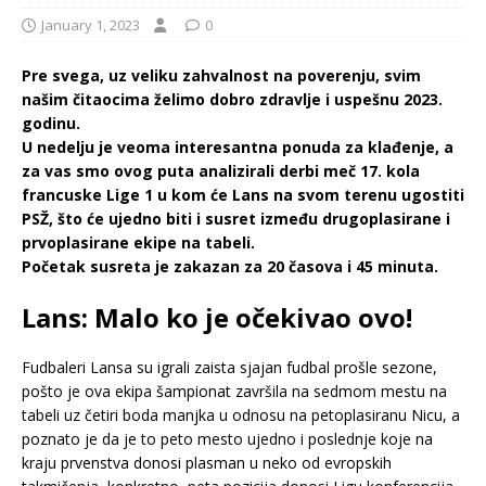
January 1, 2023
0
Pre svega, uz veliku zahvalnost na poverenju, svim
našim čitaocima želimo dobro zdravlje i uspešnu 2023.
godinu.
U nedelju je veoma interesantna ponuda za klađenje, a
za vas smo ovog puta analizirali derbi meč 17. kola
francuske Lige 1 u kom će Lans na svom terenu ugostiti
PSŽ, što će ujedno biti i susret između drugoplasirane i
prvoplasirane ekipe na tabeli.
Početak susreta je zakazan za 20 časova i 45 minuta.
Lans: Malo ko je očekivao ovo!
Fudbaleri Lansa su igrali zaista sjajan fudbal prošle sezone,
pošto je ova ekipa šampionat završila na sedmom mestu na
tabeli uz četiri boda manjka u odnosu na petoplasiranu Nicu, a
poznato je da je to peto mesto ujedno i poslednje koje na
kraju prvenstva donosi plasman u neko od evropskih