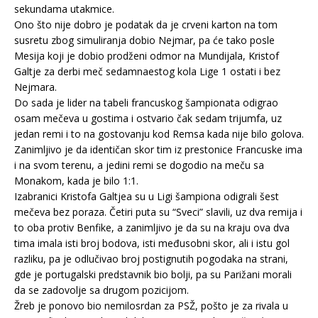
sekundama utakmice.
Ono što nije dobro je podatak da je crveni karton na tom
susretu zbog simuliranja dobio Nejmar, pa će tako posle
Mesija koji je dobio prodženi odmor na Mundijala, Kristof
Galtje za derbi meč sedamnaestog kola Lige 1 ostati i bez
Nejmara.
Do sada je lider na tabeli francuskog šampionata odigrao
osam mečeva u gostima i ostvario čak sedam trijumfa, uz
jedan remi i to na gostovanju kod Remsa kada nije bilo golova.
Zanimljivo je da identičan skor tim iz prestonice Francuske ima
i na svom terenu, a jedini remi se dogodio na meču sa
Monakom, kada je bilo 1:1.
Izabranici Kristofa Galtjea su u Ligi šampiona odigrali šest
mečeva bez poraza. Četiri puta su “Sveci” slavili, uz dva remija i
to oba protiv Benfike, a zanimljivo je da su na kraju ova dva
tima imala isti broj bodova, isti međusobni skor, ali i istu gol
razliku, pa je odlučivao broj postignutih pogodaka na strani,
gde je portugalski predstavnik bio bolji, pa su Parižani morali
da se zadovolje sa drugom pozicijom.
Žreb je ponovo bio nemilosrdan za PSŽ, pošto je za rivala u