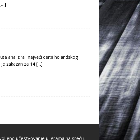
[…]
a analizirali najveći derbi holandskog
a je zakazan za 14
[…]
oljeno učestvovanje u igrama na sreću.