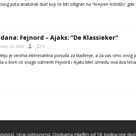
vog puta analizirali duel koji će biti odigran na “Krejven Kotidžu” gde
 dana: Fejnord – Ajaks: “De Klassieker”
nuary 22, 2023
0
elju je veoma interesantna ponuda za klađenje, a za vas smo ovog put
la u kom će snage odmeriti Fejnord i Ajaks.Meč između ova dva tim
visnost. Igraj odgovorno. Osobama mlađim od 18 godina nije dozv