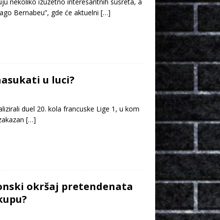
u nekoliko izuzetno interesantnih susreta, a
tjago Bernabeu”, gde će aktuelni
[…]
asukati u luci?
irali duel 20. kola francuske Lige 1, u kom
 zakazan
[…]
zonski okršaj pretendenata
 kupu?