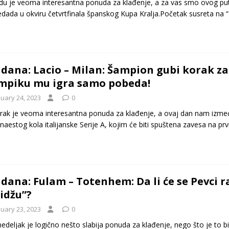
du je veoma interesantna ponuda za klađenje, a za vas smo ovog puta
edada u okviru četvrtfinala španskog Kupa Kralja.Početak susreta na
 dana: Lacio – Milan: Šampion gubi korak z
mpiku mu igra samo pobeda!
nuary 24, 2023
0
rak je veoma interesantna ponuda za klađenje, a ovaj dan nam između
naestog kola italijanske Serije A, kojim će biti spuštena zavesa na p
 dana: Fulam – Totenhem: Da li će se Pevci 
idžu”?
nuary 23, 2023
0
edeljak je logično nešto slabija ponuda za klađenje, nego što je to b