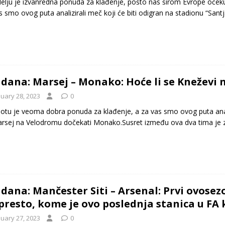
elju je izvanredna ponuda za klađenje, pošto nas širom Evrope očekuj
s smo ovog puta analizirali meč koji će biti odigran na stadionu “San
 dana: Marsej – Monako: Hoće li se Kneževi n
nuary 28, 2023
0
otu je veoma dobra ponuda za klađenje, a za vas smo ovog puta analiz
rsej na Velodromu dočekati Monako.Susret između ova dva tima je
 dana: Mančester Siti – Arsenal: Prvi ovose
presto, kome je ovo poslednja stanica u FA
nuary 27, 2023
0