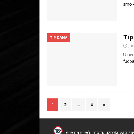
smo o
Tip
TIP DANA
Ja
U ned
fudba
1
2
…
4
»
Igre na sreću mogu uzrokovati za