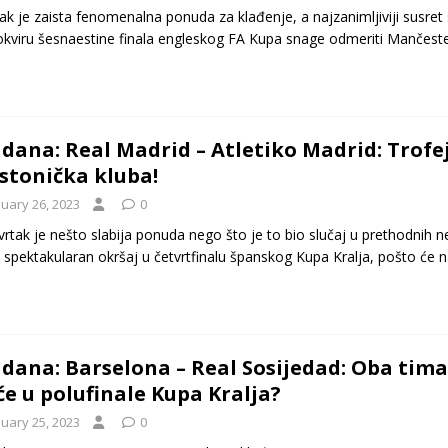
ak je zaista fenomenalna ponuda za klađenje, a najzanimljiviji susret
okviru šesnaestine finala engleskog FA Kupa snage odmeriti Mančester
 dana: Real Madrid – Atletiko Madrid: Trofej
stonička kluba!
nuary 26, 2023
0
vrtak je nešto slabija ponuda nego što je to bio slučaj u prethodnih
 spektakularan okršaj u četvrtfinalu španskog Kupa Kralja, pošto će
 dana: Barselona – Real Sosijedad: Oba tima
će u polufinale Kupa Kralja?
nuary 25, 2023
0