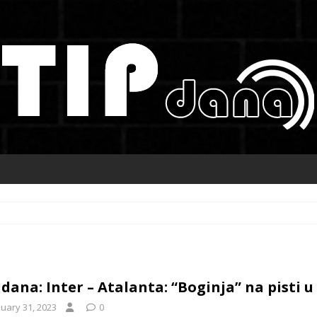
 dana: Inter – Atalanta: “Boginja” na pisti 
nuary 31, 2023
0