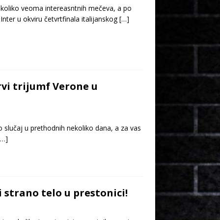
ekoliko veoma intereasntnih mečeva, a po
nter u okviru četvrtfinala italijanskog
[…]
rvi trijumf Verone u
o slučaj u prethodnih nekoliko dana, a za vas
[…]
 strano telo u prestonici!