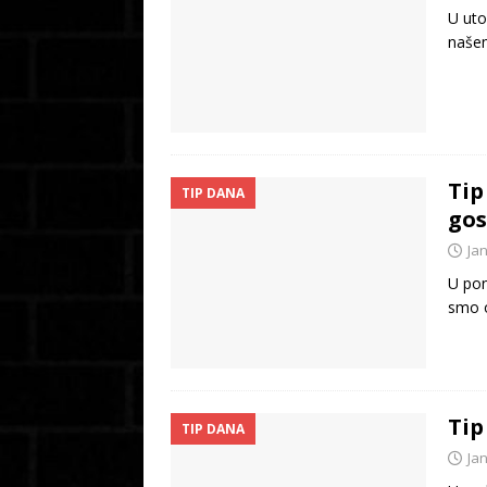
U uto
našem
Tip
TIP DANA
gos
Ja
U pon
smo o
Tip
TIP DANA
Ja