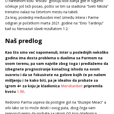
U narednom kolu “krstaši” gostuju kod Barija gde ih sigurno
očekuje još teži posao, pošto se tim sa stadiona “Sveti Nikola”
trenutno nalazi na četvrtom mestu na tabeli.
Za kraj, poslednji međusobni meč između Intera i Parme
odigran je početkom marta 2021. godine na “Enio Tardiniju”
kad su Neroazuri slavili rezultatom 1:2.
Naš predlog
Kao što smo već napomenuli, Inter u poslednjih nekoliko
godina ima dosta problema u duelima sa Parmom na
svom terenu, pa vam najviše zbog toga i predlažemo da
izbegnete prognoziranje konačnog ishoda na ovom
susretu i da se fokusirate na golove kojih će po našem
mišljenju i te kako biti, pa je idealno da probate sa
igrom 4+ za koju je kladionica
Meridianbet
pripremila
kvotu
1.90
.
Redovno Parma uspeva da postigne gol na “Đuzepe Meaci” a
vrlo lako se to može desiti i ovog puta, zbog čega vam
preporučujemo da probate sa igrom GG koju kladionica