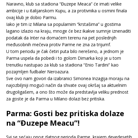
Naravno, klub sa stadiona “Đuzepe Meaca” će imati velike
ambicije i u italijanskom Kupu, a za protivnika u osmini finala
ovaj klub je dobio Parmu.
Iako je tim iz Milana sa popularnim “krstašima” u gostima
lagano izlazio na kraju, mnoge će bez ikakve sumnje iznenaditi
podatak da Inter na domaćem terenu na pet poslednjih
međusobnih mečeva protiv Parme ne zna za trijumf.
U tom periodu je čak četiri puta bilo nerešeno, a jednom je
Parma uspela da pobedi i to golom Dimarka koji je u tom
trenutku nastupao za klub sa stadiona “Enio Tardini” kao
pozajmljen fudbaler Neroazura.
Sve ovo nam govori da izabranici Simonea Inzagija moraju na
najozbiljniji mogući način da shvate ovaj okršaj sa aktuelnim
drugoligašem, a ono što može da predstavlja veliku prednost
za goste je da Parma u Milano dolazi bez pritiska.
Parma: Gosti bez pritiska dolaze
na “Đuzepe Meacu”!
Svi se sećaju onog zlatnog perioda Parme, krajem devedesetih