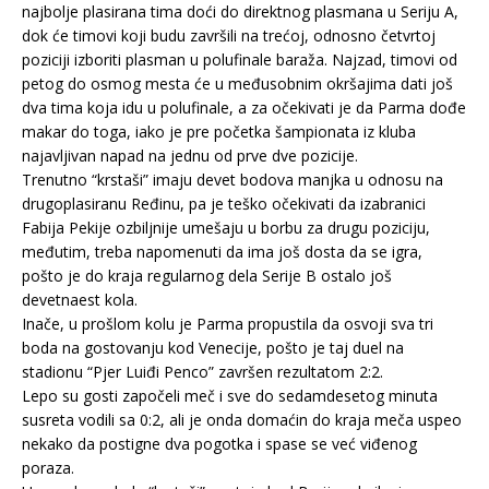
najbolje plasirana tima doći do direktnog plasmana u Seriju A,
dok će timovi koji budu završili na trećoj, odnosno četvrtoj
poziciji izboriti plasman u polufinale baraža. Najzad, timovi od
petog do osmog mesta će u međusobnim okršajima dati još
dva tima koja idu u polufinale, a za očekivati je da Parma dođe
makar do toga, iako je pre početka šampionata iz kluba
najavljivan napad na jednu od prve dve pozicije.
Trenutno “krstaši” imaju devet bodova manjka u odnosu na
drugoplasiranu Ređinu, pa je teško očekivati da izabranici
Fabija Pekije ozbiljnije umešaju u borbu za drugu poziciju,
međutim, treba napomenuti da ima još dosta da se igra,
pošto je do kraja regularnog dela Serije B ostalo još
devetnaest kola.
Inače, u prošlom kolu je Parma propustila da osvoji sva tri
boda na gostovanju kod Venecije, pošto je taj duel na
stadionu “Pjer Luiđi Penco” završen rezultatom 2:2.
Lepo su gosti započeli meč i sve do sedamdesetog minuta
susreta vodili sa 0:2, ali je onda domaćin do kraja meča uspeo
nekako da postigne dva pogotka i spase se već viđenog
poraza.