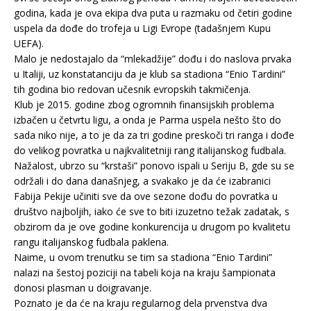
godina, kada je ova ekipa dva puta u razmaku od četiri godine
uspela da dođe do trofeja u Ligi Evrope (tadašnjem Kupu
UEFA).
Malo je nedostajalo da “mlekadžije” dođu i do naslova prvaka
u Italiji, uz konstatanciju da je klub sa stadiona “Enio Tardini”
tih godina bio redovan učesnik evropskih takmičenja.
Klub je 2015. godine zbog ogromnih finansijskih problema
izbačen u četvrtu ligu, a onda je Parma uspela nešto što do
sada niko nije, a to je da za tri godine preskoči tri ranga i dođe
do velikog povratka u najkvalitetniji rang italijanskog fudbala.
Nažalost, ubrzo su “krstaši” ponovo ispali u Seriju B, gde su se
održali i do dana današnjeg, a svakako je da će izabranici
Fabija Pekije učiniti sve da ove sezone dođu do povratka u
društvo najboljih, iako će sve to biti izuzetno težak zadatak, s
obzirom da je ove godine konkurencija u drugom po kvalitetu
rangu italijanskog fudbala paklena.
Naime, u ovom trenutku se tim sa stadiona “Enio Tardini”
nalazi na šestoj poziciji na tabeli koja na kraju šampionata
donosi plasman u doigravanje.
Poznato je da će na kraju regularnog dela prvenstva dva