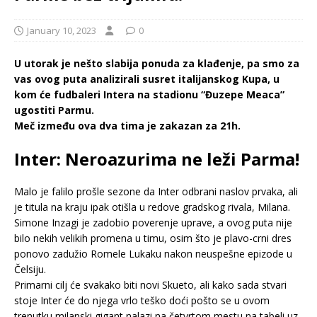
January 10, 2023
0
U utorak je nešto slabija ponuda za klađenje, pa smo za
vas ovog puta analizirali susret italijanskog Kupa, u
kom će fudbaleri Intera na stadionu “Đuzepe Meaca”
ugostiti Parmu.
Meč između ova dva tima je zakazan za 21h.
Inter: Neroazurima ne leži Parma!
Malo je falilo prošle sezone da Inter odbrani naslov prvaka, ali
je titula na kraju ipak otišla u redove gradskog rivala, Milana.
Simone Inzagi je zadobio poverenje uprave, a ovog puta nije
bilo nekih velikih promena u timu, osim što je plavo-crni dres
ponovo zadužio Romele Lukaku nakon neuspešne epizode u
Čelsiju.
Primarni cilj će svakako biti novi Skueto, ali kako sada stvari
stoje Inter će do njega vrlo teško doći pošto se u ovom
trenutku milanski gigant nalazi na četvrtom mestu na tabeli uz