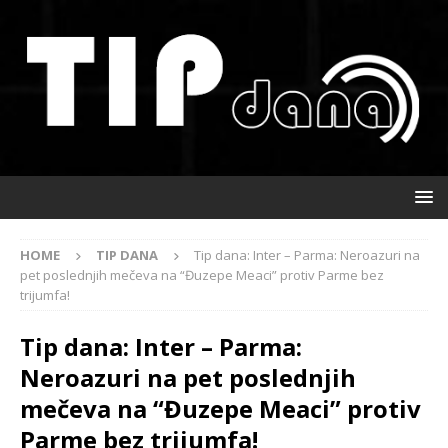
HOME
TIP DANA
Tip dana: Inter – Parma: Neroazuri na
pet poslednjih mečeva na “Đuzepe Meaci” protiv Parme bez
trijumfa!
Tip dana: Inter – Parma:
Neroazuri na pet poslednjih
mečeva na “Đuzepe Meaci” protiv
Parme bez trijumfa!