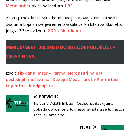
Meridianbet
plaća sa kvotom
1.82
.
Za kraj, možda i idealna kombinacija za ovaj susret između
dva tima koja su svojevremeno vodila veliku bitku za Skudeto,
je igra GG4+ uz kvotu
2.70
u
Meridianu
.
MERIDIANBET: 2000 RSD BONUS DOBRODOŠLICE +
200 SPINOVA
Izvor:
Tip dana: Inter – Parma: Neroazuri na pet
poslednjih mečeva na “Đuzepe Meaci” protiv Parme bez
trijumfa!
–
Kladjenje.rs
.
PREVIOUS
Tip dana: Atletik Bilbao – Osasuna: Baskijcima
pobeda donosi četvrto mesto, ali pitaju se tu nešto i
gosti iz Pamplone!
NEXT