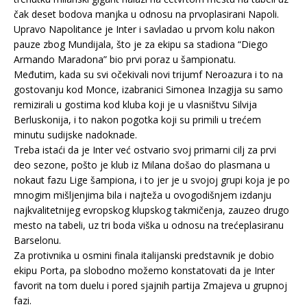
čak deset bodova manjka u odnosu na prvoplasirani Napoli.
Upravo Napolitance je Inter i savladao u prvom kolu nakon
pauze zbog Mundijala, što je za ekipu sa stadiona “Diego
Armando Maradona” bio prvi poraz u šampionatu.
Međutim, kada su svi očekivali novi trijumf Neroazura i to na
gostovanju kod Monce, izabranici Simonea Inzagija su samo
remizirali u gostima kod kluba koji je u vlasništvu Silvija
Berluskonija, i to nakon pogotka koji su primili u trećem
minutu sudijske nadoknade.
Treba istaći da je Inter već ostvario svoj primarni cilj za prvi
deo sezone, pošto je klub iz Milana došao do plasmana u
nokaut fazu Lige šampiona, i to jer je u svojoj grupi koja je po
mnogim mišljenjima bila i najteža u ovogodišnjem izdanju
najkvalitetnijeg evropskog klupskog takmičenja, zauzeo drugo
mesto na tabeli, uz tri boda viška u odnosu na trećeplasiranu
Barselonu.
Za protivnika u osmini finala italijanski predstavnik je dobio
ekipu Porta, pa slobodno možemo konstatovati da je Inter
favorit na tom duelu i pored sjajnih partija Zmajeva u grupnoj
fazi.