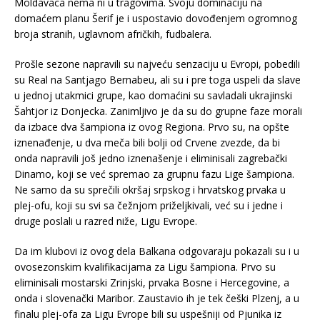
Moldavaca nema ni u tragovima. Svoju dominaciju na
domaćem planu Šerif je i uspostavio dovođenjem ogromnog
broja stranih, uglavnom afričkih, fudbalera.
Prošle sezone napravili su najveću senzaciju u Evropi, pobedili
su Real na Santjago Bernabeu, ali su i pre toga uspeli da slave
u jednoj utakmici grupe, kao domaćini su savladali ukrajinski
Šahtjor iz Donjecka. Zanimljivo je da su do grupne faze morali
da izbace dva šampiona iz ovog Regiona. Prvo su, na opšte
iznenađenje, u dva meča bili bolji od Crvene zvezde, da bi
onda napravili još jedno iznenašenje i eliminisali zagrebački
Dinamo, koji se već spremao za grupnu fazu Lige šampiona.
Ne samo da su sprečili okršaj srpskog i hrvatskog prvaka u
plej-ofu, koji su svi sa čežnjom priželjkivali, već su i jedne i
druge poslali u razred niže, Ligu Evrope.
Da im klubovi iz ovog dela Balkana odgovaraju pokazali su i u
ovosezonskim kvalifikacijama za Ligu šampiona. Prvo su
eliminisali mostarski Zrinjski, prvaka Bosne i Hercegovine, a
onda i slovenački Maribor. Zaustavio ih je tek češki Plzenj, a u
finalu plej-ofa za Ligu Evrope bili su uspešniji od Pjunika iz