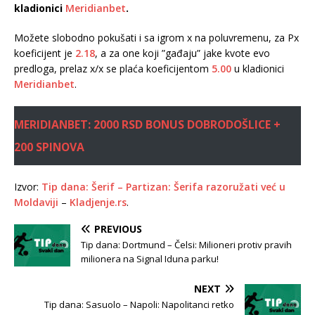
kladionici
Meridianbet
.
Možete slobodno pokušati i sa igrom x na poluvremenu, za Px
koeficijent je
2.18
, a za one koji ”gađaju” jake kvote evo
predloga, prelaz x/x se plaća koeficijentom
5.00
u kladionici
Meridianbet
.
MERIDIANBET: 2000 RSD BONUS DOBRODOŠLICE +
200 SPINOVA
Izvor:
Tip dana: Šerif – Partizan: Šerifa razoružati već u
Moldaviji
–
Kladjenje.rs
.
PREVIOUS
Tip dana: Dortmund – Čelsi: Milioneri protiv pravih
milionera na Signal Iduna parku!
NEXT
Tip dana: Sasuolo – Napoli: Napolitanci retko