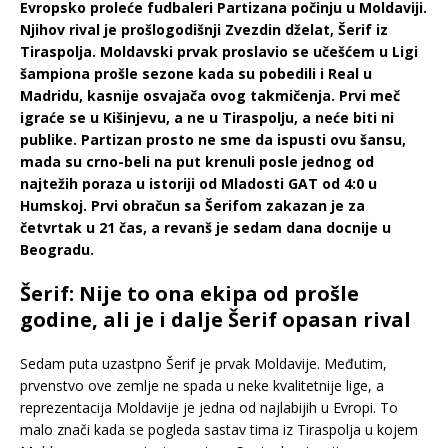
Evropsko proleće fudbaleri Partizana počinju u Moldaviji.
Njihov rival je prošlogodišnji Zvezdin dželat, Šerif iz
Tiraspolja. Moldavski prvak proslavio se učešćem u Ligi
šampiona prošle sezone kada su pobedili i Real u
Madridu, kasnije osvajača ovog takmičenja. Prvi meč
igraće se u Kišinjevu, a ne u Tiraspolju, a neće biti ni
publike. Partizan prosto ne sme da ispusti ovu šansu,
mada su crno-beli na put krenuli posle jednog od
najtežih poraza u istoriji od Mladosti GAT od 4:0 u
Humskoj. Prvi obračun sa Šerifom zakazan je za
četvrtak u 21 čas, a revanš je sedam dana docnije u
Beogradu.
Šerif: Nije to ona ekipa od prošle
godine, ali je i dalje Šerif opasan rival
Sedam puta uzastpno Šerif je prvak Moldavije. Međutim,
prvenstvo ove zemlje ne spada u neke kvalitetnije lige, a
reprezentacija Moldavije je jedna od najlabijih u Evropi. To
malo znači kada se pogleda sastav tima iz Tiraspolja u kojem