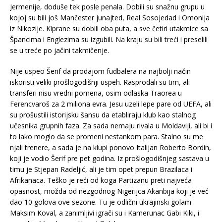
Jermenije, doduše tek posle penala. Dobili su snažnu grupu u
kojoj su bili još Mančester junajted, Real Sosojedad i Omonija
iz Nikozije. Kiprane su dobili oba puta, a sve četiri utakmice sa
Špancima i Englezima su izgubili. Na kraju su bili treći i preselili
se u treće po jačini takmičenje.
Nije uspeo Šerif da prodajom fudbalera na najbolji način
iskoristi veliki prošlogodišnji uspeh. Rasprodali su tim, ali
transferi nisu vredni pomena, osim odlaska Traorea u
Ferencvaroš za 2 miliona evra. Jesu uzeli lepe pare od UEFA, ali
su prošustili istorijsku šansu da etabliraju klub kao stalnog
učesnika grupnih faza. Za sada nemaju rivala u Moldaviji, ali bi i
to lako moglo da se promeni nestankom para. Stalno su me
njali trenere, a sada je na klupi ponovo Italijan Roberto Bordin,
koji je vodio Šerif pre pet godina. Iz prošlogodišnjeg sastava u
timu je Stjepan Radeljić, ali je tim opet prepun Brazilaca i
Afrikanaca. Teško je reći od koga Partizanu preti najveća
opasnost, možda od nezgodnog Nigerijca Akanbija koji je već
dao 10 golova ove sezone. Tu je odlični ukrajinski golam
Maksim Koval, a zanimljivi igrači su i Kamerunac Gabi Kiki, i