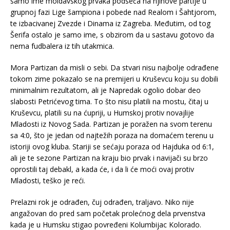
samo ime moldavskog prvaka podseća na njihove partije u
grupnoj fazi Lige šampiona i pobede nad Realom i Šahtjorom,
te izbacivanej Zvezde i Dinama iz Zagreba. Međutim, od tog
Šerifa ostalo je samo ime, s obzirom da u sastavu gotovo da
nema fudbalera iz tih utakmica.
Mora Partizan da misli o sebi. Da stvari nisu najbolje odrađene
tokom zime pokazalo se na premijeri u Kruševcu koju su dobili
minimalnim rezultatom, ali je Napredak ogolio dobar deo
slabosti Petrićevog tima. To što nisu platili na mostu, čitaj u
Kruševcu, platili su na ćupriji, u Humskoj protiv novajlije
Mladosti iz Novog Sada. Partizan je poražen na svom terenu
sa 4:0, što je jedan od najtežih poraza na domaćem terenu u
istoriji ovog kluba. Stariji se sećaju poraza od Hajduka od 6:1,
ali je te sezone Partizan na kraju bio prvak i navijači su brzo
oprostili taj debakl, a kada će, i da li će moći ovaj protiv
Mladosti, teško je reći.
Prelazni rok je odrađen, čuj odrađen, traljavo. Niko nije
angažovan do pred sam početak prolećnog dela prvenstva
kada je u Humsku stigao povređeni Kolumbijac Kolorado.