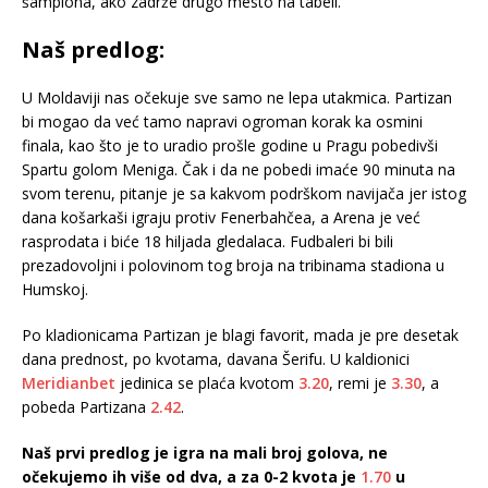
šampiona, ako zadrže drugo mesto na tabeli.
Naš predlog:
U Moldaviji nas očekuje sve samo ne lepa utakmica. Partizan
bi mogao da već tamo napravi ogroman korak ka osmini
finala, kao što je to uradio prošle godine u Pragu pobedivši
Spartu golom Meniga. Čak i da ne pobedi imaće 90 minuta na
svom terenu, pitanje je sa kakvom podrškom navijača jer istog
dana košarkaši igraju protiv Fenerbahčea, a Arena je već
rasprodata i biće 18 hiljada gledalaca. Fudbaleri bi bili
prezadovoljni i polovinom tog broja na tribinama stadiona u
Humskoj.
Po kladionicama Partizan je blagi favorit, mada je pre desetak
dana prednost, po kvotama, davana Šerifu. U kaldionici
Meridianbet
jedinica se plaća kvotom
3.20
, remi je
3.30
, a
pobeda Partizana
2.42
.
Naš prvi predlog je igra na mali broj golova, ne
očekujemo ih više od dva, a za 0-2 kvota je
1.70
u