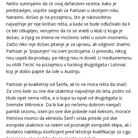
Nešto sumnjamo da će ovaj defanzivni vezista, kako je
predstavljen, uopšte zaigrati za Partizan u skorijem roku.
Naravno, došao je na pozajmicu, što je rukovodstvu
najvažnije jer nije koštao ništa, a kada se bude odlučivalo da li
će biti otkupljen, verujemo da će se vratiti u klub iz koga je
došao, a čijeg se imena ne možemo setiti u ovom momentu.
Zašto niko nije došao pitanje je za upravu, ali odgovor znamo.
Partizan je ”popunjen” na svim pozicijama. U prevodu, nikog
nisu uspeli da prodaju, pa nikog nisu ni doveli. U međuvremenu
su otišli Terzić na pozajmicu u turskog drugoligaša i Lutovac
koji je dobio papire da ode u Austriju.
Partizan je kvalitetniji od Šerifa, ali to ne mora ništa da znači.
Za crno-bele su ove dve utakmice najvažnije do leta, pošto od
titule opet nema ništa, a iz kupa su ispali od drugoligaša iz
Sremske MItrovice. Da bi bar po nečemu dobrom navijači
pamtili sezonu, osim po one dve pobede nad Kelnom, moraće
Petrićevi momci da eliminišu Šerif i onda prirede još dve
evropske utakmice sa nekim od poznatijih evropskih ekipa, ali i
dodatno nabilduju koeficijent pred letošnje kvalifikacije za Ligu