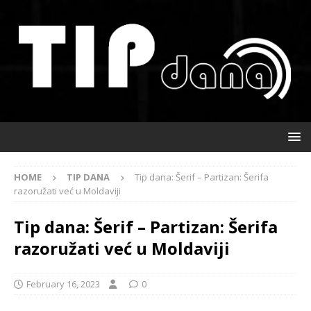
HOME
TIP DANA
Tip dana: Šerif – Partizan: Šerifa
razoružati već u Moldaviji
Tip dana: Šerif – Partizan: Šerifa
razoružati već u Moldaviji
February 16, 2023
0