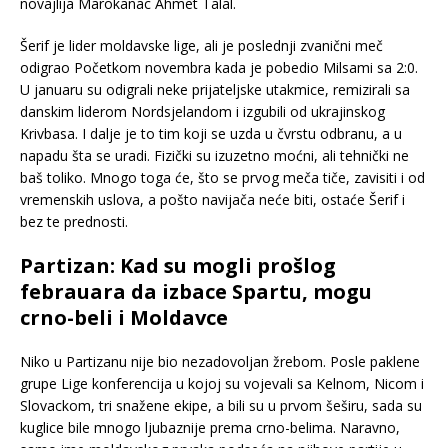
novajlija Marokanac Ahmet Talal.
Šerif je lider moldavske lige, ali je poslednji zvanični meč
odigrao Početkom novembra kada je pobedio Milsami sa 2:0.
U januaru su odigrali neke prijateljske utakmice, remizirali sa
danskim liderom Nordsjelandom i izgubili od ukrajinskog
Krivbasa. I dalje je to tim koji se uzda u čvrstu odbranu, a u
napadu šta se uradi. Fizički su izuzetno moćni, ali tehnički ne
baš toliko. Mnogo toga će, što se prvog meča tiče, zavisiti i od
vremenskih uslova, a pošto navijača neće biti, ostaće Šerif i
bez te prednosti.
Partizan: Kad su mogli prošlog
febrauara da izbace Spartu, mogu
crno-beli i Moldavce
Niko u Partizanu nije bio nezadovoljan žrebom. Posle paklene
grupe Lige konferencija u kojoj su vojevali sa Kelnom, Nicom i
Slovackom, tri snažene ekipe, a bili su u prvom šeširu, sada su
kuglice bile mnogo ljubaznije prema crno-belima. Naravno,