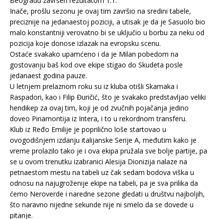
Beogradu završen rezultatom 1:1.
Inače, prošlu sezonu je ovaj tim završio na sredini tabele,
preciznije na jedanaestoj poziciji, a utisak je da je Sasuolo bio
malo konstantniji verovatno bi se uključio u borbu za neku od
pozicija koje donose izlazak na evropsku scenu.
Ostaće svakako upamćeno i da je Milan pobedom na
gostovanju baš kod ove ekipe stigao do Skudeta posle
jedanaest godina pauze.
U letnjem prelaznom roku su iz kluba otišli Skamaka i
Raspadori, kao i Filip Đuričić, što je svakako predstavljao veliki
hendikep za ovaj tim, koji je od zvučnih pojačanja jedino
doveo Pinamontija iz Intera, i to u rekordnom transferu.
Klub iz Ređo Emilije je poprilično loše startovao u
ovogodišnjem izdanju italijanske Serije A, međutim kako je
vreme prolazilo tako je i ova ekipa pružala sve bolje partije, pa
se u ovom trenutku izabranici Alesija Dionizija nalaze na
petnaestom mestu na tabeli uz čak sedam bodova viška u
odnosu na najugroženije ekipe na tabeli, pa je sva prilika da
ćemo Neroverde i naredne sezone gledati u društvu najboljih,
što naravno nijedne sekunde nije ni smelo da se dovede u
pitanje.