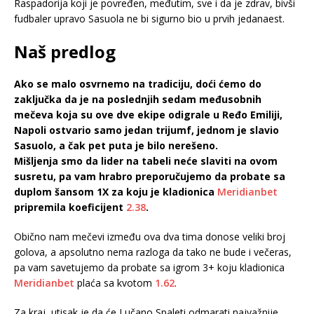
Raspadorija koji je povređen, međutim, sve i da je zdrav, bivši
fudbaler upravo Sasuola ne bi sigurno bio u prvih jedanaest.
Naš predlog
Ako se malo osvrnemo na tradiciju, doći ćemo do
zaključka da je na poslednjih sedam međusobnih
mečeva koja su ove dve ekipe odigrale u Ređo Emiliji,
Napoli ostvario samo jedan trijumf, jednom je slavio
Sasuolo, a čak pet puta je bilo nerešeno.
Mišljenja smo da lider na tabeli neće slaviti na ovom
susretu, pa vam hrabro preporučujemo da probate sa
duplom šansom 1X za koju je kladionica
Meridianbet
pripremila koeficijent
2.38
.
Obično nam mečevi između ova dva tima donose veliki broj
golova, a apsolutno nema razloga da tako ne bude i večeras,
pa vam savetujemo da probate sa igrom 3+ koju kladionica
Meridianbet
plaća sa kvotom
1.62
.
Za kraj, utisak je da će Lučano Spaleti odmarati najvažnije