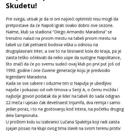
Skudetu!
Pre svega, utisak je da ni oni najveći optimisti nisu mogli da
pretpostave da će Napoli igrati ovako dobro ove sezone.
Naime, klub sa stadiona “Diego Armando Maradona” se
trenutno nalazi na prvom mestu na tabeli prvom mestu na
tabeli uz čak petnaest bodova viška u odnosu na
drugoplasirani Inter, a sve to na šesnaest kola do kraja, pa je
zaista teško očekivati da neko uspe da sustigne Napolitance,
što znači da će po svemu sudeći ovaj klub po prvi put još od
1990. godine i one čuvene generacije koju je predvodio
legendarni Maradona.
Kada se sve sabere i oduzme tim iz Napulja je ubedljivo
najviše i pokazao od svih timova u Seriji A, o čemu možda i
najbolje govori podatak da je lider na tabeli do sada odigrao
22 meča i upisao čak devetnaest trijumfa, dva remija i samo
jedan poraz, i to na gostovanju kod Intera, na početku drugog
dela šampionata.
U prošlom kolu su izabranici Lučana Spaletija koji radi zaista
sjajan posao na klupi ovog tima slavili na svom terenu protiv