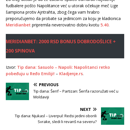
fudbalere pošto Napolitance već u utorak očekuje meč Lige
šampiona protiv Ajntrahta, zbog čega vam hrabro
preporučujemo da probate sa jedinicom za koju je kladionica
Meridianbet
pripremila neverovatno dobru kvotu
5.40
.
MERIDIANBET: 2000 RSD BONUS DOBRODOŠLICE +
200 SPINOVA
Izvor:
Tip dana: Sasuolo – Napoli: Napolitanci retko
pobeđuju u Ređo Emiliji!
–
Kladjenje.rs
.
PREVIOUS
Tip dana: Šerif – Partizan: Šerifa razoružati već u
Moldaviji
NEXT
Tip dana: Njukasl – Liverpul: Redsi jedini oborili
Svrake, sledi li revanš na severu?