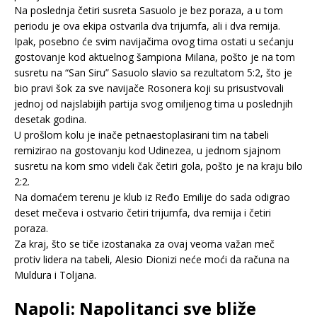
Na poslednja četiri susreta Sasuolo je bez poraza, a u tom
periodu je ova ekipa ostvarila dva trijumfa, ali i dva remija.
Ipak, posebno će svim navijačima ovog tima ostati u sećanju
gostovanje kod aktuelnog šampiona Milana, pošto je na tom
susretu na “San Siru” Sasuolo slavio sa rezultatom 5:2, što je
bio pravi šok za sve navijače Rosonera koji su prisustvovali
jednoj od najslabijih partija svog omiljenog tima u poslednjih
desetak godina.
U prošlom kolu je inače petnaestoplasirani tim na tabeli
remizirao na gostovanju kod Udinezea, u jednom sjajnom
susretu na kom smo videli čak četiri gola, pošto je na kraju bilo
2:2.
Na domaćem terenu je klub iz Ređo Emilije do sada odigrao
deset mečeva i ostvario četiri trijumfa, dva remija i četiri
poraza.
Za kraj, što se tiče izostanaka za ovaj veoma važan meč
protiv lidera na tabeli, Alesio Dionizi neće moći da računa na
Muldura i Toljana.
Napoli: Napolitanci sve bliže