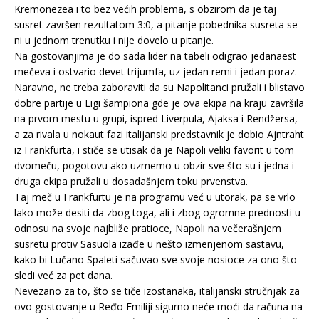
Kremonezea i to bez većih problema, s obzirom da je taj
susret završen rezultatom 3:0, a pitanje pobednika susreta se
ni u jednom trenutku i nije dovelo u pitanje.
Na gostovanjima je do sada lider na tabeli odigrao jedanaest
mečeva i ostvario devet trijumfa, uz jedan remi i jedan poraz.
Naravno, ne treba zaboraviti da su Napolitanci pružali i blistavo
dobre partije u Ligi šampiona gde je ova ekipa na kraju završila
na prvom mestu u grupi, ispred Liverpula, Ajaksa i Rendžersa,
a za rivala u nokaut fazi italijanski predstavnik je dobio Ajntraht
iz Frankfurta, i stiče se utisak da je Napoli veliki favorit u tom
dvomeču, pogotovu ako uzmemo u obzir sve što su i jedna i
druga ekipa pružali u dosadašnjem toku prvenstva.
Taj meč u Frankfurtu je na programu već u utorak, pa se vrlo
lako može desiti da zbog toga, ali i zbog ogromne prednosti u
odnosu na svoje najbliže pratioce, Napoli na večerašnjem
susretu protiv Sasuola izađe u nešto izmenjenom sastavu,
kako bi Lučano Spaleti sačuvao sve svoje nosioce za ono što
sledi već za pet dana.
Nevezano za to, što se tiče izostanaka, italijanski stručnjak za
ovo gostovanje u Ređo Emiliji sigurno neće moći da računa na