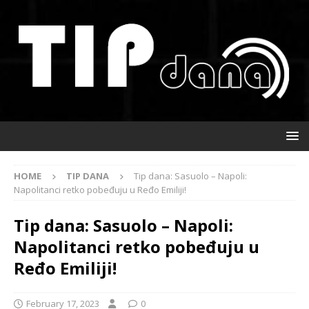
HOME
TIP DANA
Tip dana: Sasuolo – Napoli:
Napolitanci retko pobeđuju u Ređo Emiliji!
Tip dana: Sasuolo – Napoli:
Napolitanci retko pobeđuju u
Ređo Emiliji!
February 17, 2023
0