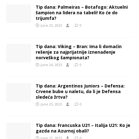
Tip dana: Palmeiras – Botafogo: Aktuelni
šampion na lidera na tabeli! Ko će do
trijumfa?
June 25, 2023
0
Tip dana: Viking – Bran: Ima li domaćin
rešenje za najprijatnije iznenađenje
norveškog šampionata?
June 24, 2023
0
Tip dana: Argentinos Juniors – Defensa:
Crvene bube u naletu, da li je Defensa
sledeća žrtva?
June 23, 2023
0
Tip dana: Francuska U21 – Italija U21: Ko je
gazda na Azurnoj obali?
June 22, 2023
0