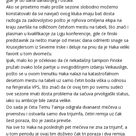
gde je do dana današnjeg i ostala.
Ako se prisetimo malo prošle sezone slobodno možemo
konstatovati da svi navijači ovog kluba imaju baš dosta
razloga za zadovoljstvo pošto je njihova omiljena ekipa na
kraju završila na odličnom četvtom mestu na tabeli, što znači i
plasman u kvalifikacije za Ligu konferencije, gde će finski
predstavnik za nešto manje od mesec dana odmeriti snage sa
Krusejdersom iz Severne Irske i deluje na prvu da je Haka veliki
favorit u tom dvomeču.
Ipak, malo ko je očekivao da će nekadašnji šampion Finske
pružati ovako loše partije u ovogodišnjem izdanju Veikauslige,
pošto se u ovom trenutku Haka nalazi na katastrofalnom
desetom mestu na tabeli uz samo četiri boda viška u odnosu
na fenjeraša VPS, što znači da će ovaj tim po svemu sudeći
ove sezone imati dosta problema da sačuva prvoligaški status,
iako su ambicije bile zaista velike.
Do sada je četa Temu Tainija odigrala dvanaest mečeva u
prvenstvu i ostvarila samo dva trijumfa, četiri remija uz čak
šest poraza, što je zaista previše.
Na sve to Haka na poslednjih pet mečeva ne zna za trijumf, a
u tom periodu je ovaj tim doživeo čak tri poraza i dva remija.