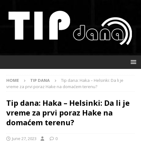
HOME
TIP DANA
Tip dana: Haka – Helsinki: Da li je
vreme za prvi poraz Hake na domaćem terenu?
Tip dana: Haka – Helsinki: Da li je
vreme za prvi poraz Hake na
domaćem terenu?
June 27, 2023
0