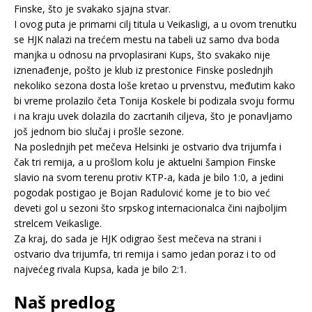
Finske, što je svakako sjajna stvar.
I ovog puta je primarni cilj titula u Veikasligi, a u ovom trenutku
se HJK nalazi na trećem mestu na tabeli uz samo dva boda
manjka u odnosu na prvoplasirani Kups, što svakako nije
iznenađenje, pošto je klub iz prestonice Finske poslednjih
nekoliko sezona dosta loše kretao u prvenstvu, međutim kako
bi vreme prolazilo četa Tonija Koskele bi podizala svoju formu
i na kraju uvek dolazila do zacrtanih ciljeva, što je ponavljamo
još jednom bio slučaj i prošle sezone.
Na poslednjih pet mečeva Helsinki je ostvario dva trijumfa i
čak tri remija, a u prošlom kolu je aktuelni šampion Finske
slavio na svom terenu protiv KTP-a, kada je bilo 1:0, a jedini
pogodak postigao je Bojan Radulović kome je to bio već
deveti gol u sezoni što srpskog internacionalca čini najboljim
strelcem Veikaslige.
Za kraj, do sada je HJK odigrao šest mečeva na strani i
ostvario dva trijumfa, tri remija i samo jedan poraz i to od
najvećeg rivala Kupsa, kada je bilo 2:1.
Naš predlog