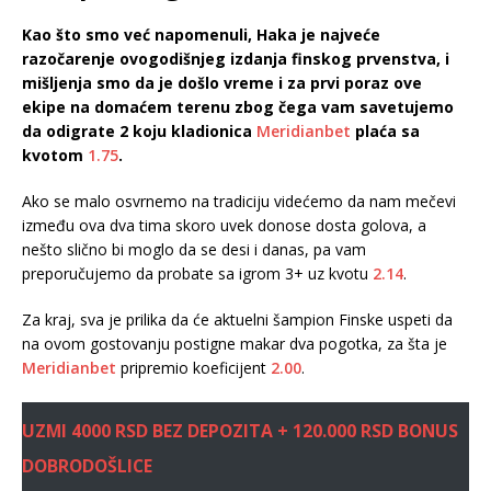
Kao što smo već napomenuli, Haka je najveće
razočarenje ovogodišnjeg izdanja finskog prvenstva, i
mišljenja smo da je došlo vreme i za prvi poraz ove
ekipe na domaćem terenu zbog čega vam savetujemo
da odigrate 2 koju kladionica
Meridianbet
plaća sa
kvotom
1.75
.
Ako se malo osvrnemo na tradiciju videćemo da nam mečevi
između ova dva tima skoro uvek donose dosta golova, a
nešto slično bi moglo da se desi i danas, pa vam
preporučujemo da probate sa igrom 3+ uz kvotu
2.14
.
Za kraj, sva je prilika da će aktuelni šampion Finske uspeti da
na ovom gostovanju postigne makar dva pogotka, za šta je
Meridianbet
pripremio koeficijent
2.00
.
UZMI 4000 RSD BEZ DEPOZITA + 120.000 RSD BONUS
DOBRODOŠLICE