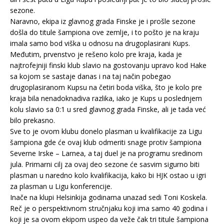
sezone.
Naravno, ekipa iz glavnog grada Finske je i prošle sezone
došla do titule šampiona ove zemlje, i to pošto je na kraju
imala samo bod viška u odnosu na drugoplasirani Kups.
Međutim, prvenstvo je rešeno kolo pre kraja, kada je
najtrofejniji finski klub slavio na gostovanju upravo kod Hake
sa kojom se sastaje danas i na taj način pobegao
drugoplasiranom Kupsu na četiri boda viška, što je kolo pre
kraja bila nenadoknadiva razlika, iako je Kups u poslednjem
kolu slavio sa 0:1 u sred glavnog grada Finske, ali je tada već
bilo prekasno.
Sve to je ovom klubu donelo plasman u kvalifikacije za Ligu
šampiona gde će ovaj klub odmeriti snage protiv šampiona
Severne Irske – Larnea, a taj duel je na programu sredinom
jula. Primarni cilj za ovaj deo sezone će sasvim sigurno biti
plasman u naredno kolo kvalifikacija, kako bi HJK ostao u igri
za plasman u Ligu konferencije.
Inače na klupi Helsinkija godinama unazad sedi Toni Koskela.
Reč je o perspektivnom stručnjaku koji ima samo 40 godina i
koji je sa ovom ekipom uspeo da veže čak tri titule šampiona