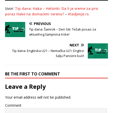
Izvor:
Tip dana: Haka – Helsinki: Da li je vreme za prvi
poraz Hake na domaćem terenu?
–
Kladjenje.rs
.
PREVIOUS
Tip dana: Šamrok – Deri Siti: Težak posao za
aktuelnog šampiona Irske!
NEXT
Tip dana: Engleska U21 – Nemačka U21: Englezi
šalju Pancere kući!
BE THE FIRST TO COMMENT
Leave a Reply
Your email address will not be published.
Comment