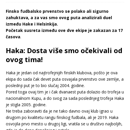
Finsko fudbalsko prvenstvo se polako ali sigurno
zahuktava, a za vas smo ovog puta analizirali duel
između Hake i Helsinkija.
Početak susreta između ove dve ekipe je zakazan za 17
časova
.
Haka: Dosta više smo očekivali od
ovog tima!
Haka je jedan od najtrofejnijih finskih klubova, pošto je ova
ekipa do sada čak devet puta osvajala prvenstvo ove zemlje, a
poslednji put je to bio slučaj 2004. godine.
Pored toga ovaj tim je i čak dvanaest puta dolazio do trofeja u
nacionalnom Kupu, a do svog za sada poslednjeg trofeja Haka
je stigla 2005. godine.
Ne treba zaboraviti da je ne tako davno ovaj klub igrao u
drugom po kvalitetu rangu finskog fudbala, ali je 2019. Haka
osvojila prvo mesto u drugoj ligi, vratila se u društvo najboljih,