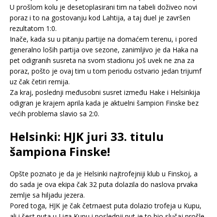
U prošlom kolu je desetoplasirani tim na tabeli doživeo novi
poraz i to na gostovanju kod Lahtija, a taj duel je završen
rezultatom 1:0.
Inače, kada su u pitanju partije na domaćem terenu, i pored
generalno loših partija ove sezone, zanimljivo je da Haka na
pet odigranih susreta na svom stadionu još uvek ne zna za
poraz, pošto je ovaj tim u tom periodu ostvario jedan trijumf
uz čak četiri remija.
Za kraj, poslednji međusobni susret između Hake i Helsinkija
odigran je krajem aprila kada je aktuelni šampion Finske bez
većih problema slavio sa 2:0.
Helsinki: HJK juri 33. titulu
šampiona Finske!
Opšte poznato je da je Helsinki najtrofejniji klub u Finskoj, a
do sada je ova ekipa čak 32 puta dolazila do naslova prvaka
zemlje sa hiljadu jezera.
Pored toga, HJK je čak četrnaest puta dolazio trofeja u Kupu,
ali i šest puta u Liga Kupu i poslednji put je to bio slučaj prošle