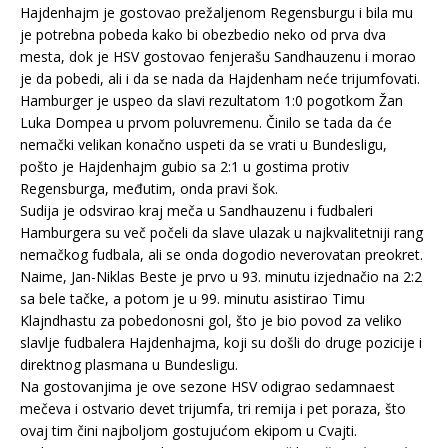
Hajdenhajm je gostovao prežaljenom Regensburgu i bila mu
je potrebna pobeda kako bi obezbedio neko od prva dva
mesta, dok je HSV gostovao fenjerašu Sandhauzenu i morao
je da pobedi, ali i da se nada da Hajdenham neće trijumfovati.
Hamburger je uspeo da slavi rezultatom 1:0 pogotkom Žan
Luka Dompea u prvom poluvremenu. Činilo se tada da će
nemački velikan konačno uspeti da se vrati u Bundesligu,
pošto je Hajdenhajm gubio sa 2:1 u gostima protiv
Regensburga, međutim, onda pravi šok.
Sudija je odsvirao kraj meča u Sandhauzenu i fudbaleri
Hamburgera su več počeli da slave ulazak u najkvalitetniji rang
nemačkog fudbala, ali se onda dogodio neverovatan preokret.
Naime, Jan-Niklas Beste je prvo u 93. minutu izjednačio na 2:2
sa bele tačke, a potom je u 99. minutu asistirao Timu
Klajndhastu za pobedonosni gol, što je bio povod za veliko
slavlje fudbalera Hajdenhajma, koji su došli do druge pozicije i
direktnog plasmana u Bundesligu.
Na gostovanjima je ove sezone HSV odigrao sedamnaest
mečeva i ostvario devet trijumfa, tri remija i pet poraza, što
ovaj tim čini najboljom gostujućom ekipom u Cvajti.