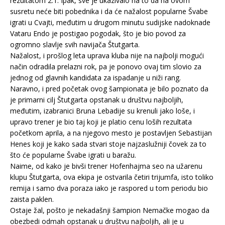
rezultatom 2:1. Ipak, sve je ukazivalo na to da na ovom
susretu neće biti pobednika i da će nažalost popularne Švabe
igrati u Cvajti, međutim u drugom minutu sudijske nadoknade
Vataru Endo je postigao pogodak, što je bio povod za
ogromno slavlje svih navijača Štutgarta.
Nažalost, i prošlog leta uprava kluba nije na najbolji mogući
način odradila prelazni rok, pa je ponovo ovaj tim slovio za
jednog od glavnih kandidata za ispadanje u niži rang.
Naravno, i pred početak ovog šampionata je bilo poznato da
je primarni cilj Štutgarta opstanak u društvu najboljih,
međutim, izabranici Bruna Lebadije su krenuli jako loše, i
upravo trener je bio taj koji je platio cenu loših rezultata
početkom aprila, a na njegovo mesto je postavljen Sebastijan
Henes koji je kako sada stvari stoje najzaslužniji čovek za to
što će popularne Švabe igrati u baražu.
Naime, od kako je bivši trener Hofenhajma seo na užarenu
klupu Štutgarta, ova ekipa je ostvarila četiri trijumfa, isto toliko
remija i samo dva poraza iako je raspored u tom periodu bio
zaista paklen.
Ostaje žal, pošto je nekadašnji šampion Nemačke mogao da
obezbedi odmah opstanak u društvu najboljih, ali je u