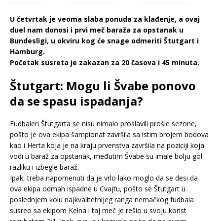
U četvrtak je veoma slaba ponuda za klađenje, a ovaj
duel nam donosi i prvi meč baraža za opstanak u
Bundesligi, u okviru kog će snage odmeriti Štutgart i
Hamburg.
Početak susreta je zakazan za 20 časova i 45 minuta.
Štutgart: Mogu li Švabe ponovo
da se spasu ispadanja?
Fudbaleri Štutgarta se nisu nimalo proslavili prošle sezone,
pošto je ova ekipa šampionat završila sa istim brojem bodova
kao i Herta koja je na kraju prvenstva završila na poziciji koja
vodi u baraž za opstanak, međutim Švabe su imale bolju gol
razliku i izbegle baraž.
Ipak, treba napomenuti da je vrlo lako moglo da se desi da
ova ekipa odmah ispadne u Cvajtu, pošto se Štutgart u
poslednjem kolu najkvalitetnijeg ranga nemačkog fudbala
susreo sa ekipom Kelna i taj meč je rešio u svoju korist