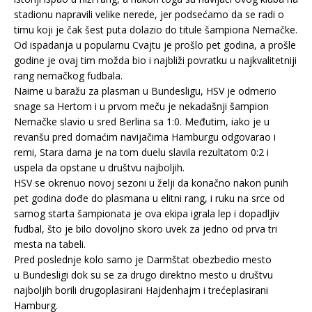
stadionu napravili velike nerede, jer podsećamo da se radi o
timu koji je čak šest puta dolazio do titule šampiona Nemačke.
Od ispadanja u popularnu Cvajtu je prošlo pet godina, a prošle
godine je ovaj tim možda bio i najbliži povratku u najkvalitetniji
rang nemačkog fudbala.
Naime u baražu za plasman u Bundesligu, HSV je odmerio
snage sa Hertom i u prvom meču je nekadašnji šampion
Nemačke slavio u sred Berlina sa 1:0. Međutim, iako je u
revanšu pred domaćim navijačima Hamburgu odgovarao i
remi, Stara dama je na tom duelu slavila rezultatom 0:2 i
uspela da opstane u društvu najboljih.
HSV se okrenuo novoj sezoni u želji da konačno nakon punih
pet godina dođe do plasmana u elitni rang, i ruku na srce od
samog starta šampionata je ova ekipa igrala lep i dopadljiv
fudbal, što je bilo dovoljno skoro uvek za jedno od prva tri
mesta na tabeli.
Pred poslednje kolo samo je Darmštat obezbedio mesto
u Bundesligi dok su se za drugo direktno mesto u društvu
najboljih borili drugoplasirani Hajdenhajm i trećeplasirani
Hamburg.