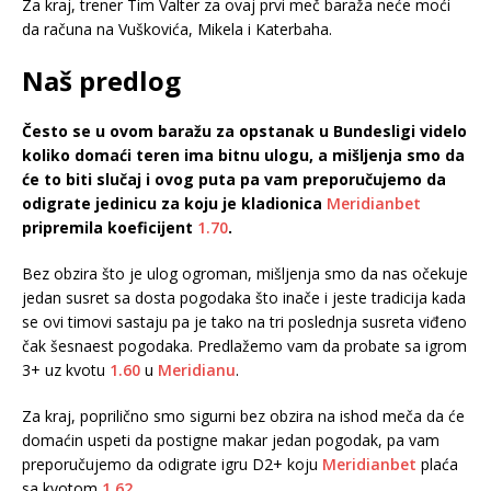
Za kraj, trener Tim Valter za ovaj prvi meč baraža neće moći
da računa na Vuškovića, Mikela i Katerbaha.
Naš predlog
Često se u ovom baražu za opstanak u Bundesligi videlo
koliko domaći teren ima bitnu ulogu, a mišljenja smo da
će to biti slučaj i ovog puta pa vam preporučujemo da
odigrate jedinicu za koju je kladionica
Meridianbet
pripremila koeficijent
1.70
.
Bez obzira što je ulog ogroman, mišljenja smo da nas očekuje
jedan susret sa dosta pogodaka što inače i jeste tradicija kada
se ovi timovi sastaju pa je tako na tri poslednja susreta viđeno
čak šesnaest pogodaka. Predlažemo vam da probate sa igrom
3+ uz kvotu
1.60
u
Meridianu
.
Za kraj, poprilično smo sigurni bez obzira na ishod meča da će
domaćin uspeti da postigne makar jedan pogodak, pa vam
preporučujemo da odigrate igru D2+ koju
Meridianbet
plaća
sa kvotom
1.62
.