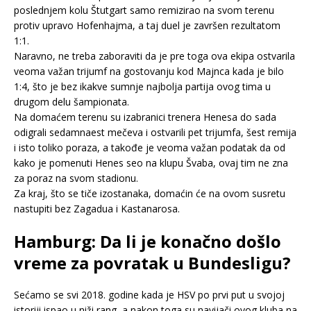
poslednjem kolu Štutgart samo remizirao na svom terenu
protiv upravo Hofenhajma, a taj duel je završen rezultatom
1:1.
Naravno, ne treba zaboraviti da je pre toga ova ekipa ostvarila
veoma važan trijumf na gostovanju kod Majnca kada je bilo
1:4, što je bez ikakve sumnje najbolja partija ovog tima u
drugom delu šampionata.
Na domaćem terenu su izabranici trenera Henesa do sada
odigrali sedamnaest mečeva i ostvarili pet trijumfa, šest remija
i isto toliko poraza, a takođe je veoma važan podatak da od
kako je pomenuti Henes seo na klupu Švaba, ovaj tim ne zna
za poraz na svom stadionu.
Za kraj, što se tiče izostanaka, domaćin će na ovom susretu
nastupiti bez Zagadua i Kastanarosa.
Hamburg: Da li je konačno došlo
vreme za povratak u Bundesligu?
Sećamo se svi 2018. godine kada je HSV po prvi put u svojoj
istoriji ispao u niži rang, a nakon toga su navijači ovog kluba na