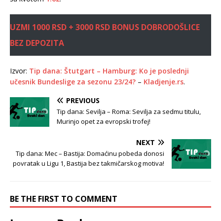
UZMI 1000 RSD + 3000 RSD BONUS DOBRODOŠLICE
BEZ DEPOZITA
Izvor:
Tip dana: Štutgart – Hamburg: Ko je poslednji
učesnik Bundeslige za sezonu 23/24?
–
Kladjenje.rs
.
PREVIOUS
Tip dana: Sevilja – Roma: Sevilja za sedmu titulu,
Murinjo opet za evropski trofej!
NEXT
Tip dana: Mec – Bastija: Domaćinu pobeda donosi
povratak u Ligu 1, Bastija bez takmičarskog motiva!
BE THE FIRST TO COMMENT