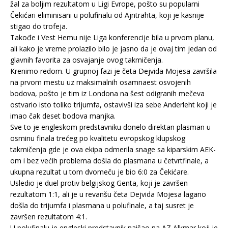
žal za boljim rezultatom u Ligi Evrope, pošto su popularni
Čekićari eliminisani u polufinalu od Ajntrahta, koji je kasnije
stigao do trofeja.
Takođe i Vest Hemu nije Liga konferencije bila u prvom planu,
ali kako je vreme prolazilo bilo je jasno da je ovaj tim jedan od
glavnih favorita za osvajanje ovog takmičenja.
Krenimo redom. U grupnoj fazi je četa Dejvida Mojesa završila
na prvom mestu uz maksimalnih osamnaest osvojenih
bodova, pošto je tim iz Londona na šest odigranih mečeva
ostvario isto toliko trijumfa, ostavivši iza sebe Anderleht koji je
imao čak deset bodova manjka.
Sve to je engleskom predstavniku donelo direktan plasman u
osminu finala trećeg po kvalitetu evropskog klupskog
takmičenja gde je ova ekipa odmerila snage sa kiparskim AEK-
om i bez većih problema došla do plasmana u četvrtfinale, a
ukupna rezultat u tom dvomeču je bio 6:0 za Čekićare.
Usledio je duel protiv belgijskog Genta, koji je završen
rezultatom 1:1, ali je u revanšu četa Dejvida Mojesa lagano
došla do trijumfa i plasmana u polufinale, a taj susret je
završen rezultatom 4:1.
U polufinalu je engleski predstavnik naišao na AZ Alkmar koji je