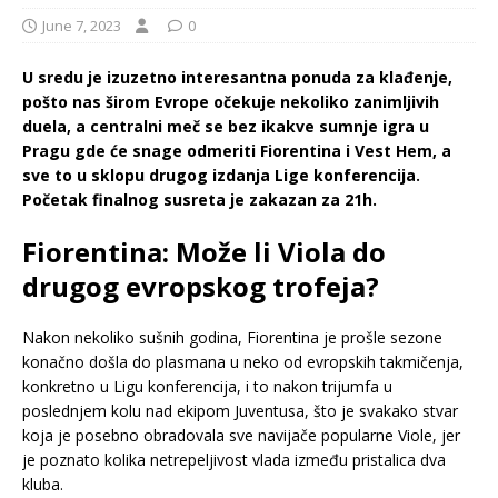
June 7, 2023
0
U sredu je izuzetno interesantna ponuda za klađenje,
pošto nas širom Evrope očekuje nekoliko zanimljivih
duela, a centralni meč se bez ikakve sumnje igra u
Pragu gde će snage odmeriti Fiorentina i Vest Hem, a
sve to u sklopu drugog izdanja Lige konferencija.
Početak finalnog susreta je zakazan za 21h.
Fiorentina: Može li Viola do
drugog evropskog trofeja?
Nakon nekoliko sušnih godina, Fiorentina je prošle sezone
konačno došla do plasmana u neko od evropskih takmičenja,
konkretno u Ligu konferencija, i to nakon trijumfa u
poslednjem kolu nad ekipom Juventusa, što je svakako stvar
koja je posebno obradovala sve navijače popularne Viole, jer
je poznato kolika netrepeljivost vlada između pristalica dva
kluba.