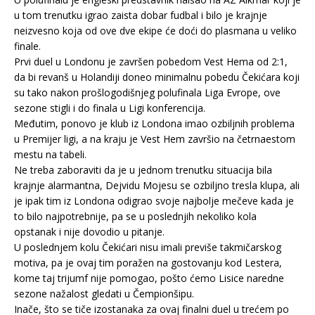
u tom trenutku igrao zaista dobar fudbal i bilo je krajnje
neizvesno koja od ove dve ekipe će doći do plasmana u veliko
finale.
Prvi duel u Londonu je završen pobedom Vest Hema od 2:1,
da bi revanš u Holandiji doneo minimalnu pobedu Čekićara koji
su tako nakon prošlogodišnjeg polufinala Liga Evrope, ove
sezone stigli i do finala u Ligi konferencija.
Međutim, ponovo je klub iz Londona imao ozbiljnih problema
u Premijer ligi, a na kraju je Vest Hem završio na četrnaestom
mestu na tabeli.
Ne treba zaboraviti da je u jednom trenutku situacija bila
krajnje alarmantna, Dejvidu Mojesu se ozbiljno tresla klupa, ali
je ipak tim iz Londona odigrao svoje najbolje mečeve kada je
to bilo najpotrebnije, pa se u poslednjih nekoliko kola
opstanak i nije dovodio u pitanje.
U poslednjem kolu Čekićari nisu imali previše takmičarskog
motiva, pa je ovaj tim poražen na gostovanju kod Lestera,
kome taj trijumf nije pomogao, pošto ćemo Lisice naredne
sezone nažalost gledati u Čempionšipu.
Inače, što se tiče izostanaka za ovaj finalni duel u trećem po