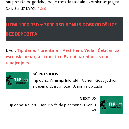
biti previše pogodaka, pa je možda i idealna kombinacija igra
X2&0-3 uz kvotu
1.88
.
UZMI 1000 RSD + 3000 RSD BONUS DOBRODOŠLICE
BEZ DEPOZITA
Izvor:
Tip dana: Fiorentina – Vest Hem: Viola i Čekićari za
evropski pehar, ali i mesto u Evropi naredne sezone!
–
Kladjenje.rs
.
PREVIOUS
Tip dana: Arminija Bilefeld – Vehen: Gosti jednom
nogom u Cvajti, može li Arminija do čuda?
NEXT
Tip dana: Kaljari – Bari: Ko će do plasmana u Seriju
A?