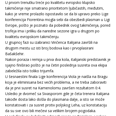
U prvom trenutku treće po kvalitetu evropsko klupsko
takmičenje nije smatrano prioritetom ljubičastih, međutim,
kako je vreme prolazilo ispostavilo se da bi upravo preko Lige
konferencija Fiorentina mogla sebi da obezbedi plasman u Ligi
Evrope, pošto je poznato da pobednik ovog takmičenja, pored
trofeja ima i priliku da naredne sezone igra u drugom po
kvalitetu evropskom takmičenju.
U grupnoj fazi su izabranici Vinčenca Italijana završili na
drugom mestu uz isti broj bodova kao i prvoplasirani
Bašakšehir.
Nakon poraza i remija u prva dva kola, italijanski predstavnik je
sjajno finiširao pošto je na četiri poslednja susreta ova ekipa
zabeležila isto toliko trijumfa.
U šesnaestini finala Lige konferencija Viola je naišla na Bragu
koja je eliminisana bez većih problema, a ne treba zaboraviti
da je prvi susret na Kamenolomu završen rezultatom 0:4.
Usledio je dvomeč sa Sivasporom gde je četa trenera Italijana
takođe dosta lako došla do plasmana dalje, a isto se može
konstatovati i za susret protiv poljskog Leha, uz konstataciju
da su sve ovo bili mečevi sa velikim brojem pogodaka.