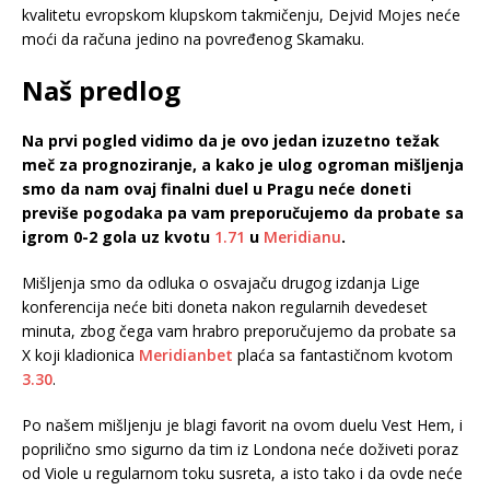
kvalitetu evropskom klupskom takmičenju, Dejvid Mojes neće
moći da računa jedino na povređenog Skamaku.
Naš predlog
Na prvi pogled vidimo da je ovo jedan izuzetno težak
meč za prognoziranje, a kako je ulog ogroman mišljenja
smo da nam ovaj finalni duel u Pragu neće doneti
previše pogodaka pa vam preporučujemo da probate sa
igrom 0-2 gola uz kvotu
1.71
u
Meridianu
.
Mišljenja smo da odluka o osvajaču drugog izdanja Lige
konferencija neće biti doneta nakon regularnih devedeset
minuta, zbog čega vam hrabro preporučujemo da probate sa
X koji kladionica
Meridianbet
plaća sa fantastičnom kvotom
3.30
.
Po našem mišljenju je blagi favorit na ovom duelu Vest Hem, i
poprilično smo sigurno da tim iz Londona neće doživeti poraz
od Viole u regularnom toku susreta, a isto tako i da ovde neće