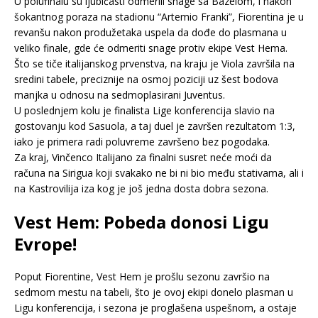
U polufinalu su ljubičasti odmerili snage sa Bazelom, i nakon
šokantnog poraza na stadionu “Artemio Franki”, Fiorentina je u
revanšu nakon produžetaka uspela da dođe do plasmana u
veliko finale, gde će odmeriti snage protiv ekipe Vest Hema.
Što se tiče italijanskog prvenstva, na kraju je Viola završila na
sredini tabele, preciznije na osmoj poziciji uz šest bodova
manjka u odnosu na sedmoplasirani Juventus.
U poslednjem kolu je finalista Lige konferencija slavio na
gostovanju kod Sasuola, a taj duel je završen rezultatom 1:3,
iako je primera radi poluvreme završeno bez pogodaka.
Za kraj, Vinčenco Italijano za finalni susret neće moći da
računa na Sirigua koji svakako ne bi ni bio među stativama, ali i
na Kastrovilija iza kog je još jedna dosta dobra sezona.
Vest Hem: Pobeda donosi Ligu
Evrope!
Poput Fiorentine, Vest Hem je prošlu sezonu završio na
sedmom mestu na tabeli, što je ovoj ekipi donelo plasman u
Ligu konferencija, i sezona je proglašena uspešnom, a ostaje