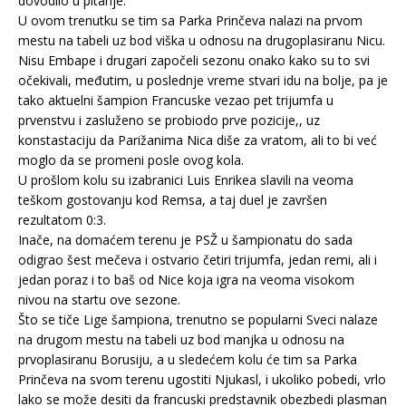
dovodilo u pitanje.
U ovom trenutku se tim sa Parka Prinčeva nalazi na prvom
mestu na tabeli uz bod viška u odnosu na drugoplasiranu Nicu.
Nisu Embape i drugari započeli sezonu onako kako su to svi
očekivali, međutim, u poslednje vreme stvari idu na bolje, pa je
tako aktuelni šampion Francuske vezao pet trijumfa u
prvenstvu i zasluženo se probiodo prve pozicije,, uz
konstastaciju da Parižanima Nica diše za vratom, ali to bi već
moglo da se promeni posle ovog kola.
U prošlom kolu su izabranici Luis Enrikea slavili na veoma
teškom gostovanju kod Remsa, a taj duel je završen
rezultatom 0:3.
Inače, na domaćem terenu je PSŽ u šampionatu do sada
odigrao šest mečeva i ostvario četiri trijumfa, jedan remi, ali i
jedan poraz i to baš od Nice koja igra na veoma visokom
nivou na startu ove sezone.
Što se tiče Lige šampiona, trenutno se popularni Sveci nalaze
na drugom mestu na tabeli uz bod manjka u odnosu na
prvoplasiranu Borusiju, a u sledećem kolu će tim sa Parka
Prinčeva na svom terenu ugostiti Njukasl, i ukoliko pobedi, vrlo
lako se može desiti da francuski predstavnik obezbedi plasman