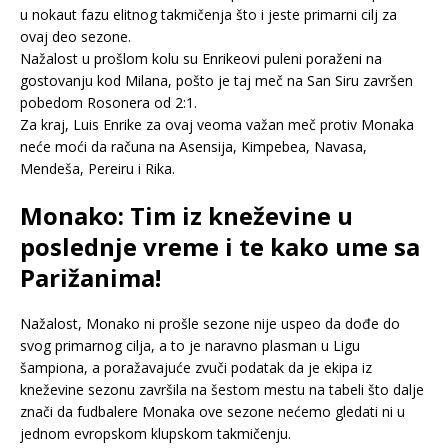
u nokaut fazu elitnog takmičenja što i jeste primarni cilj za
ovaj deo sezone.
Nažalost u prošlom kolu su Enrikeovi puleni poraženi na
gostovanju kod Milana, pošto je taj meč na San Siru završen
pobedom Rosonera od 2:1.
Za kraj, Luis Enrike za ovaj veoma važan meč protiv Monaka
neće moći da računa na Asensija, Kimpebea, Navasa,
Mendeša, Pereiru i Rika.
Monako: Tim iz kneževine u
poslednje vreme i te kako ume sa
Parižanima!
Nažalost, Monako ni prošle sezone nije uspeo da dođe do
svog primarnog cilja, a to je naravno plasman u Ligu
šampiona, a poražavajuće zvuči podatak da je ekipa iz
kneževine sezonu završila na šestom mestu na tabeli što dalje
znači da fudbalere Monaka ove sezone nećemo gledati ni u
jednom evropskom klupskom takmičenju.