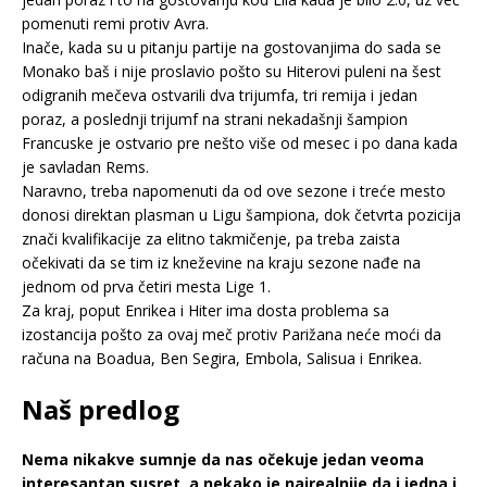
pomenuti remi protiv Avra.
Inače, kada su u pitanju partije na gostovanjima do sada se
Monako baš i nije proslavio pošto su Hiterovi puleni na šest
odigranih mečeva ostvarili dva trijumfa, tri remija i jedan
poraz, a poslednji trijumf na strani nekadašnji šampion
Francuske je ostvario pre nešto više od mesec i po dana kada
je savladan Rems.
Naravno, treba napomenuti da od ove sezone i treće mesto
donosi direktan plasman u Ligu šampiona, dok četvrta pozicija
znači kvalifikacije za elitno takmičenje, pa treba zaista
očekivati da se tim iz kneževine na kraju sezone nađe na
jednom od prva četiri mesta Lige 1.
Za kraj, poput Enrikea i Hiter ima dosta problema sa
izostancija pošto za ovaj meč protiv Parižana neće moći da
računa na Boadua, Ben Segira, Embola, Salisua i Enrikea.
Naš predlog
Nema nikakve sumnje da nas očekuje jedan veoma
interesantan susret, a nekako je najrealnije da i jedna i