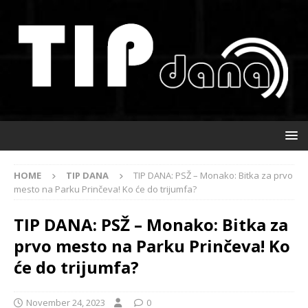
HOME
TIP DANA
TIP DANA: PSŽ – Monako: Bitka za prvo
mesto na Parku Prinčeva! Ko će do trijumfa?
TIP DANA: PSŽ – Monako: Bitka za
prvo mesto na Parku Prinčeva! Ko
će do trijumfa?
November 24, 2023
0