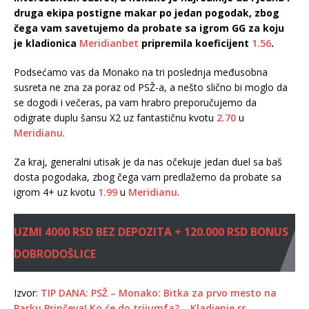
druga ekipa postigne makar po jedan pogodak, zbog
čega vam savetujemo da probate sa igrom GG za koju
je kladionica
Meridianbet
pripremila koeficijent
1.56
.
Podsećamo vas da Monako na tri poslednja međusobna
susreta ne zna za poraz od PSŽ-a, a nešto slično bi moglo da
se dogodi i večeras, pa vam hrabro preporučujemo da
odigrate duplu šansu X2 uz fantastičnu kvotu
2.70
u
Meridianu
.
Za kraj, generalni utisak je da nas očekuje jedan duel sa baš
dosta pogodaka, zbog čega vam predlažemo da probate sa
igrom 4+ uz kvotu
1.99
u
Meridianu
.
UZMI 4000 RSD BEZ DEPOZITA + 120.000 RSD BONUS
DOBRODOŠLICE
Izvor:
TIP DANA: PSŽ – Monako: Bitka za prvo mesto na
Parku Prinčeva! Ko će do trijumfa?
–
Kladjenje.rs
.