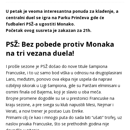
U petak je veoma interesantna ponuda za klađenje, a
centralni duel se igra na Parku Prinčeva gde će
fudbaleri PSŽ-a ugostiti Monako.
Početak ovog susreta je zakazan za 21h.
PSŽ: Bez pobede protiv Monaka
na tri vezana duela!
I prošle sezone je PSŽ došao do nove titule šampiona
Francuske, i to uz samo bod viška u odnosu na drugoplasirani
Lans, međutim, ponovo ova ekipa nije uspela da napravi
ozbiljniji iskorak u Ligi šampiona, gde su Parižani elminisani u
osmini finala od Bajerna, koji je slavio u oba meča.
Brojne promene dogodile su se u prestonici Francuske na
kraju sezone, a pre svega su klub napustili Mesi, Nejmar i
Verati, a novi trener je postao Luis Enrike.
Primarni cilj će kao i mnogo puta do sada biti “ušati” trofej, uz
naslov prvaka Francuske, što se prethodnih godina nije