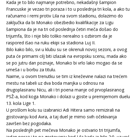
Kada je to bilo najmanje potrebno, nekadašnji šampion
Francuske je vezao tri poraza i to u poslednja tri kola, a ako tu
računamo i remi protiv Lila na svom stadionu, dolazimo do
zaključka da bi Monako obezbedio kvalifikacije za Ligu
šampiona da je na tri od poslednja četiri meča došao do
trijumfa, što i nije bilo toliko nerealno s ozbirom da je
raspored išao na ruku ekipi sa stadiona Luj II.
Bilo kako bilo, svi u klubu su se okrenuli novoj sezoni, a ovog
puta će primarni cilj biti izlazak na evropsku scenu, mada ako
se po jutru dan poznaje, Monako bi vrlo lako mogao da se
umeša i u borbu za titulu.
Naime, u ovom trenutku se tim iz kneževine nalazi na trećem
mestu na tabeli uz dva boda manjka u odnosu na
drugoplasiranu Nicu, ali i tri poena manje od prvoplasiranog
PSŽ-a, kod koga Monako i dolazi u goste u premijernom duelu
13. kola Lige 1.
U prošlom kolu su izabranici Adi Hitera samo remizirali na
gostovanju kod Avra, a taj duel je mimo svih očekivanja
završen bez pogodaka.
Na poslednjih pet mečeva Monako je ostvario tri trijumfa,
jedan poraz i to na gostovanju kod Lila kada je bilo 2:0, uz već