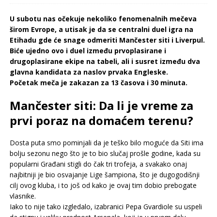
U subotu nas očekuje nekoliko fenomenalnih mečeva
širom Evrope, a utisak je da se centralni duel igra na
Etihadu gde će snage odmeriti Mančester siti i Liverpul.
Biće ujedno ovo i duel između prvoplasirane i
drugoplasirane ekipe na tabeli, ali i susret između dva
glavna kandidata za naslov prvaka Engleske.
Početak meča je zakazan za 13 časova i 30 minuta.
Mančester siti: Da li je vreme za
prvi poraz na domaćem terenu?
Dosta puta smo pominjali da je teško bilo moguće da Siti ima
bolju sezonu nego što je to bio slučaj prošle godine, kada su
popularni Građani stigli do čak tri trofeja, a svakako onaj
najbitniji je bio osvajanje Lige šampiona, što je dugogodišnji
cilj ovog kluba, i to još od kako je ovaj tim dobio prebogate
vlasnike.
Iako to nije tako izgledalo, izabranici Pepa Gvardiole su uspeli