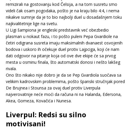
remizirali na gostovanju kod Čelsija, a na tom susretu smo
videli čak osam pogodaka, pošto je na kraju bilo 4:4, i nema
nikakve sumnje da je to bio najbolji duel u dosadašnjem toku
najkvalitetnije lige na svetu.
U Ligi šampiona je engleski predstavnik već obezbedio
plasman u nokaut fazu, i to pošto puleni Pepa Gvardiole na
četiri odigrana susreta imaju maksimalnih dvanaest osvojenih
bodova i uskoro ih očekuje duel protiv Lajpciga, koji će nam
dati odgovor na pitanje koja od ove dve ekipe će sa prvog
mesta u osminu finala, što automatski donosi i nešto lakšeg
rivala.
Ono što nikako nije dobro je da se Pep Gvardiola suočava sa
velikim kadrovskim problemima, pošto španski stručnjak pored
De Brujnea i Stounsa za ovaj duel protiv Liverpula
najverovatnije neće moći da računa ni na Halanda, Edersona,
Akea, Gomeza, Kovačića i Nunesa.
Liverpul: Redsi su silno
motivisani!