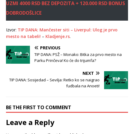
UZMI 4000 RSD BEZ DEPOZITA + 120.000 RSD BONUS
DOBRODOŠLICE
Izvor:
TIP DANA: Mančester siti – Liverpul: Ulog je prvo
mesto na tabeli!
–
Kladjenje.rs
.
PREVIOUS
TIP DANA: PSŽ – Monako: Bitka za prvo mesto na
Parku Prinčeva! Ko će do trijumfa?
NEXT
TIP DANA: Sosijedad – Sevilja: Retko ko se naigrao
fudbala na Anoeti!
BE THE FIRST TO COMMENT
Leave a Reply