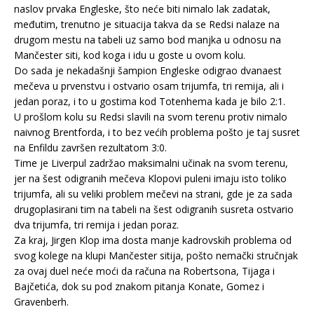
naslov prvaka Engleske, što neće biti nimalo lak zadatak,
međutim, trenutno je situacija takva da se Redsi nalaze na
drugom mestu na tabeli uz samo bod manjka u odnosu na
Mančester siti, kod koga i idu u goste u ovom kolu.
Do sada je nekadašnji šampion Engleske odigrao dvanaest
mečeva u prvenstvu i ostvario osam trijumfa, tri remija, ali i
jedan poraz, i to u gostima kod Totenhema kada je bilo 2:1.
U prošlom kolu su Redsi slavili na svom terenu protiv nimalo
naivnog Brentforda, i to bez većih problema pošto je taj susret
na Enfildu završen rezultatom 3:0.
Time je Liverpul zadržao maksimalni učinak na svom terenu,
jer na šest odigranih mečeva Klopovi puleni imaju isto toliko
trijumfa, ali su veliki problem mečevi na strani, gde je za sada
drugoplasirani tim na tabeli na šest odigranih susreta ostvario
dva trijumfa, tri remija i jedan poraz.
Za kraj, Jirgen Klop ima dosta manje kadrovskih problema od
svog kolege na klupi Mančester sitija, pošto nemački stručnjak
za ovaj duel neće moći da računa na Robertsona, Tijaga i
Bajčetića, dok su pod znakom pitanja Konate, Gomez i
Gravenberh.