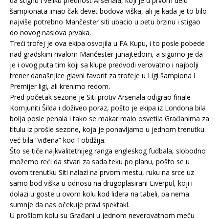
da stignu i veliku prednost Arsenala, koji je u prvom delu
šampionata imao čak devet bodova viška, ali je kada je to bilo
najviše potrebno Mančester siti ubacio u petu brzinu i stigao
do novog naslova prvaka.
Treći trofej je ova ekipa osvojila u FA Kupu, i to posle pobede
nad gradskim rivalom Mančester junajtedom, a sigurno je da
je i ovog puta tim koji sa klupe predvodi verovatno i najbolji
trener današnjice glavni favorit za trofeje u Ligi šampiona i
Premijer ligi, ali krenimo redom.
Pred početak sezone je Siti protiv Arsenala odigrao finale
Komjuniti Šilda i doživeo poraz, pošto je ekipa iz Londona bila
bolja posle penala i tako se makar malo osvetila Građanima za
titulu iz prošle sezone, koja je ponavljamo u jednom trenutku
već bila “viđena” kod Tobdžija.
Što se tiče najkvalitetnijeg ranga engleskog fudbala, slobodno
možemo reći da stvari za sada teku po planu, pošto se u
ovom trenutku Siti nalazi na prvom mestu, ruku na srce uz
samo bod viška u odnosu na drugoplasirani Liverpul, koji i
dolazi u goste u ovom kolu kod lidera na tabeli, pa nema
sumnje da nas očekuje pravi spektakl.
U prošlom kolu su Građani u jednom neverovatnom meču