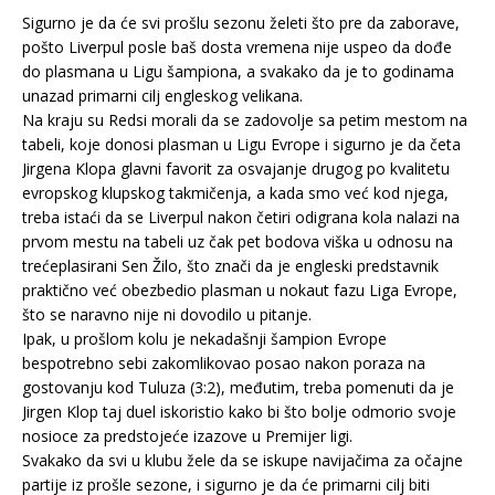
Sigurno je da će svi prošlu sezonu želeti što pre da zaborave,
pošto Liverpul posle baš dosta vremena nije uspeo da dođe
do plasmana u Ligu šampiona, a svakako da je to godinama
unazad primarni cilj engleskog velikana.
Na kraju su Redsi morali da se zadovolje sa petim mestom na
tabeli, koje donosi plasman u Ligu Evrope i sigurno je da četa
Jirgena Klopa glavni favorit za osvajanje drugog po kvalitetu
evropskog klupskog takmičenja, a kada smo već kod njega,
treba istaći da se Liverpul nakon četiri odigrana kola nalazi na
prvom mestu na tabeli uz čak pet bodova viška u odnosu na
trećeplasirani Sen Žilo, što znači da je engleski predstavnik
praktično već obezbedio plasman u nokaut fazu Liga Evrope,
što se naravno nije ni dovodilo u pitanje.
Ipak, u prošlom kolu je nekadašnji šampion Evrope
bespotrebno sebi zakomlikovao posao nakon poraza na
gostovanju kod Tuluza (3:2), međutim, treba pomenuti da je
Jirgen Klop taj duel iskoristio kako bi što bolje odmorio svoje
nosioce za predstojeće izazove u Premijer ligi.
Svakako da svi u klubu žele da se iskupe navijačima za očajne
partije iz prošle sezone, i sigurno je da će primarni cilj biti