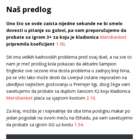
Naš predlog
Ono što se ovde zaista nijedne sekunde ne bi smelo
dovesti u pitanje su golovi, pa vam preporučujemo da
probate sa igrom 3+ za koju je kladionica
Meridianbet
pripremila koeficijent
1.50
.
Siti ima velikih kadrovskih problema pred ovaj duel, a na sve to
nam je meč prošlog kola pokazao da aktuelni šampion
Engleske ove sezone ima dosta problema u zadnjoj liniji tima,
pa se vrlo lako može desiti da Liverpul ostane neporažen na
ubedljivo najtežem gostovanju u Premijer ligi, zbog čega vam
savetujemo da probate sa duplom šansom X2 koju kladionica
Meridianbet
plaća sa sjajnom kvotom
2.10
.
Za kraj, možda je i najrealnije da oba tima postignu makar po
jedan pogodak na ovom meču na Etihadu, pa vam savetujemo
da probate sa igrom GG uz kvotu
1.54
.