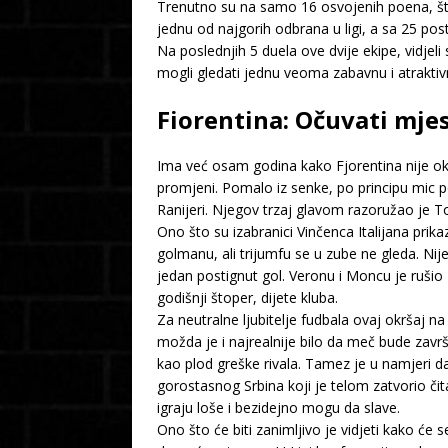
Trenutno su na samo 16 osvojenih poena, što 
jednu od najgorih odbrana u ligi, a sa 25 post
Na poslednjih 5 duela ove dvije ekipe, vidje
mogli gledati jednu veoma zabavnu i atrakti
Fiorentina: Očuvati mje
Ima već osam godina kako Fjorentina nije okon
promjeni. Pomalo iz senke, po principu mic p
Ranijeri. Njegov trzaj glavom razoružao je T
Ono što su izabranici Vinčenca Italijana prikaza
golmanu, ali trijumfu se u zube ne gleda. Nij
jedan postignut gol. Veronu i Moncu je rušio 
godišnji štoper, dijete kluba.
Za neutralne ljubitelje fudbala ovaj okršaj 
možda je i najrealnije bilo da meč bude zavr
kao plod greške rivala. Tamez je u namjeri d
gorostasnog Srbina koji je telom zatvorio čit
igraju loše i bezidejno mogu da slave.
Ono što će biti zanimljivo je vidjeti kako će