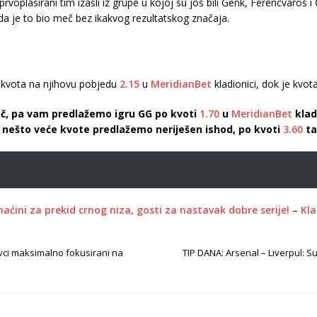
oplasirani tim izašli iz grupe u kojoj su još bili Genk, Ferencvaroš i 
a je to bio meč bez ikakvog rezultatskog značaja.
je kvota na njihovu pobjedu
2.15
u
MeridianBet
kladionici, dok je kv
eč, pa vam predlažemo igru GG po kvoti
1.70
u
MeridianBet
kladi
te nešto veće kvote predlažemo neriješen ishod, po kvoti
3.60
ta
aćini za prekid crnog niza, gosti za nastavak dobre serije!
–
Kla
vci maksimalno fokusirani na
TIP DANA: Arsenal – Liverpul: 