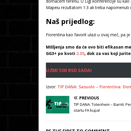
domaćem terenu. U Ligi konferencije su kao prv
Mapeiu rezultatom 1:3 ali treba napomenuti d
Naš prijedlog:
Fiorentina kao favorit ulazi u ovaj meč, pa 
Mišljenja smo da će ovo biti efikasan m
GG3+ po kvoti
2.05
, dok za vas koji juri
UZMI 500 RSD SADA!
Izvor:
TIP DANA: Sasuolo – Fiorentina: Dom
PREVIOUS
TIP DANA: Totenhem – Barnli: Pe
startu FA kupa!