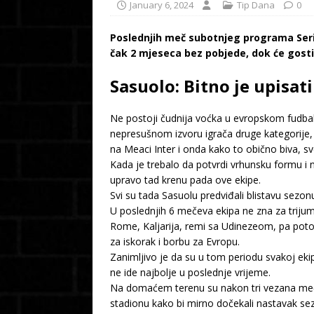
January 6, 2024
Tip Dana
0
Poslednjih meč subotnjeg programa Serij
čak 2 mjeseca bez pobjede, dok će gosti
Sasuolo: Bitno je upisat
Ne postoji čudnija voćka u evropskom fudbalu
nepresušnom izvoru igrača druge kategorije, 
na Meaci Inter i onda kako to obično biva, sv
Kada je trebalo da potvrdi vrhunsku formu i n
upravo tad krenu pada ove ekipe.
Svi su tada Sasuolu predviđali blistavu sezo
U poslednjih 6 mečeva ekipa ne zna za trijumf
Rome, Kaljarija, remi sa Udinezeom, pa potom 
za iskorak i borbu za Evropu.
Zanimljivo je da su u tom periodu svakoj ekip
ne ide najbolje u poslednje vrijeme.
Na domaćem terenu su nakon tri vezana meča 
stadionu kako bi mirno dočekali nastavak se