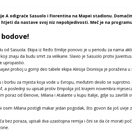
e A odigraće Sasuolo i Fiorentina na Mapei stadionu. Domaćini
 htjeti da nastave svoj niz nepobjedivosti. Meč je na programu
i bodove!
 od Sasuola. Ekipa iz Ređo Emilije ponovo je u periodu za nama aktivi
koji znaju da budu smrt za velikane. Slavio je Sasuolo protiv Juventus
e upropastio.
ajavi proboj u gornji deo tabele ekipa Alesija Dionisija je poražena u
nu i borbu za mjesta koja vode u Evropu, međutim desilo se suprotno.
, a poslednji su upisali protiv Empolija još krajem novembra mjeseca.
poraz od Đenove, Milana i Atalante u kupu Italije, gdje su završili s
i osim Milana postigli makar jedan pogodak, što govori da još uvije z
bez poraza, upisali dva uzastopna remija i čini se da će morati poč
zone.