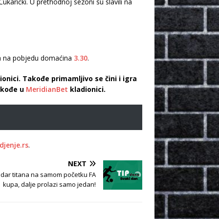
Čukarički. U prethodnoj sezoni su slavili na
ota na pobjedu domaćina
3.30
.
onici. Takođe primamljivo se čini i igra
kođe u
MeridianBet
kladionici.
djenje.rs
.
NEXT
Sudar titana na samom početku FA
kupa, dalje prolazi samo jedan!