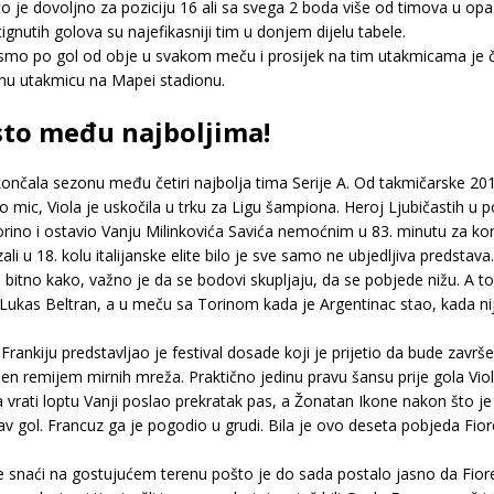
je dovoljno za poziciju 16 ali sa svega 2 boda više od timova u opas
ignutih golova su najefikasniji tim u donjem dijelu tabele.
li smo po gol od obje u svakom meču i prosijek na tim utakmicama je č
vnu utakmicu na Mapei stadionu.
sto među najboljima!
čala sezonu među četiri najbolja tima Serije A. Od takmičarske 2016/17
o mic, Viola je uskočila u trku za Ligu šampiona. Heroj Ljubičastih u
orino i ostavio Vanju Milinkovića Savića nemoćnim u 83. minutu za kon
li u 18. kolu italijanske elite bilo je sve samo ne ubjedljiva predstava.
e bitno kako, važno je da se bodovi skupljaju, da se pobjede nižu. A to
Lukas Beltran, a u meču sa Torinom kada je Argentinac stao, kada nije
na Frankiju predstavljao je festival dosade koji je prijetio da bude 
šen remijem mirnih mreža. Praktično jedinu pravu šansu prije gola Vio
a vrati loptu Vanji poslao prekratak pas, a Žonatan Ikone nakon što j
av gol. Francuz ga je pogodio u grudi. Bila je ovo deseta pobjeda Fior
 se snaći na gostujućem terenu pošto je do sada postalo jasno da Fior