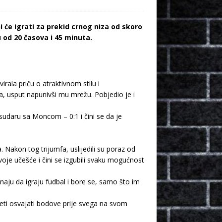
 će igrati za prekid crnog niza od skoro
 od 20 časova i 45 minuta.
rala priču o atraktivnom stilu i
a, usput napunivši mu mrežu. Pobjedio je i
 sudaru sa Moncom – 0:1 i čini se da je
 Nakon tog trijumfa, uslijedili su poraz od
voje učešće i čini se izgubili svaku mogućnost
naju da igraju fudbal i bore se, samo što im
eti osvajati bodove prije svega na svom