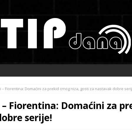
 – Fiorentina: Domaćini za prekid crnog niza, gosti za nastavak dobre serij
– Fiorentina: Domaćini za pre
obre serije!