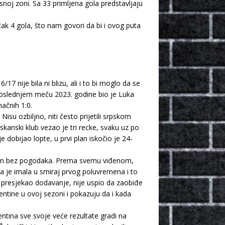
noj zoni. Sa 33 primljena gola predstavljaju
ak 4 gola, što nam govori da bi i ovog puta
 nije bila ni blizu, ali i to bi moglo da se
 poslednjem meču 2023. godine bio je Luka
ačnih 1:0.
 Nisu ozbiljno, niti često prijetili srpskom
skanski klub vezao je tri recke, svaku uz po
 dobijao lopte, u prvi plan iskočio je 24-
završen bez pogodaka. Prema svemu viđenom,
la je imala u smiraj prvog poluvremena i to
e presjekao dodavanje, nije uspio da zaobiđe
entine u ovoj sezoni i pokazuju da i kada
entina sve svoje veće rezultate gradi na