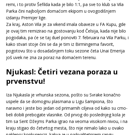
remi, i to protiv Šefilda kada je bilo 1:1, pa sve to klub sa Vila
Parka čini najboljom domaćom ekipom u ovogodišnjem
izdanju Premijer lige.
Za kraj, Aston Vila je za vikend imala obaveze u FA Kupu, gde
je ovaj tim remizirao na gostovanju kod Čelsija, kada nije bilo
pogodaka, pa će se taj duel ponoviti 7. februara na Vila Parku, i
kako stvari stoje čini se da je tim iz Birmingema favorit,
pogotovu što u dosadašnjem toku sezone četa Unai Emerija
još uvek ne zna za poraz na domaćem terenu.
Njukasl: Četiri vezana poraza u
prvenstvu!
Iza Njukasla je vrhunska sezona, pošto su Svrake konačno
uspele da se domognu plasmana u Ligu šampiona, što
naravno i jeste bio jedan od primarnih ciljeva od kako su crno-
beli dobili prebogate vlasnike. Od prvog do poslednjeg kola je
tim sa Sent Džejms Parka igrao na veoma visokom nivou, i na
kraju stigao do četvrtog mesta, što nije nimalo lako u ovako
paklenoj konkurenciji, kakva je u najkvalitetnijem rangu