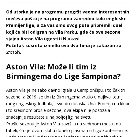
Od utorka je na programu pregršt veoma interesantnih
mečeva pošto je na programu vanredno kolo engleske
Premijer lige, a za vas smo ovog puta pripremili duel
koji će biti odigran na Vila Parku, gde će ove sezone
sjajna Aston Vila ugostiti Njukasl.
Početak susreta između ova dva tima je zakazan za
21:15h.
Aston Vila: Može li tim iz
Birmingema do Lige šampiona?
Aston Vila je ne tako davno igrala u Čempionšipu, i to čak tri
sezone, a 2019. se tim iz Birmingema vratio u najkvalitetniji
rang engleskog fudbala, i sve do dolaska Unai Emerija na klupu
i to sredinom prošle sezone, ova ekipa nije postizala
značajnije rezultate u najboljoj ligi na svetu.
Prošlu sezonu je Aston Vila završila na sedmom mestu na
tabeli, što je ovom klubu donelo plasman u Ligu konferencije.