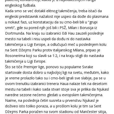
engleskog fudbala.
Kada smo se već dotakli elitnog takmičenja, treba istaći da
engleski predstavnik nažalost nije uspeo da dođe do plasmana
u nokaut fazi, uz konstataciju da su crno-beli bili u “grupi
smrti”, gde su pored njih još bili i PSŽ, Milan i Borusija iz
Dortmunda. Na kraju su izabranici Edi Hau zauzeli poslednje
mesto na tabeli i nisu uspeli da dođu ni do nastavka
takmičenja u Ligi Evrope, a odlučujući meč u poslednjem kolu
na Sent Džejms Parku protiv italijanskog Milana, pripao je
Rosonerima koji su slavili sa 1:2, i na kraju stigli do nastavka
takmičenja u Ligi Evrope.
Što se tiče Premijer lige, ponovo su popularne Svrake
startovale dosta dobro u najboljoj ligi na svetu, međutim, kako
je vreme prolazilo tako su i crno-beli igrali sve slabije, pa se u
ovom trenutku izabranici trenera Haua nalaze tek na desetom
mestu na tabeli i kako sada stvari stoje sva je prilika da Njukasl
naredne sezone nećemo gledati u evropskim takmičenjima.
Naime, na poslednja četiri susreta u prvenstvu Njukasl je
doživeo isto toliko poraza, a u prošlom kolu je tim sa Sent
Džejms Parka poražen na svom stadionu od Mančester sitija,