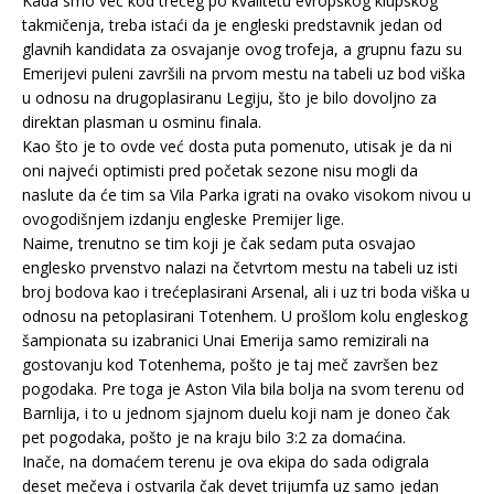
Kada smo već kod trećeg po kvalitetu evropskog klupskog
takmičenja, treba istaći da je engleski predstavnik jedan od
glavnih kandidata za osvajanje ovog trofeja, a grupnu fazu su
Emerijevi puleni završili na prvom mestu na tabeli uz bod viška
u odnosu na drugoplasiranu Legiju, što je bilo dovoljno za
direktan plasman u osminu finala.
Kao što je to ovde već dosta puta pomenuto, utisak je da ni
oni najveći optimisti pred početak sezone nisu mogli da
naslute da će tim sa Vila Parka igrati na ovako visokom nivou u
ovogodišnjem izdanju engleske Premijer lige.
Naime, trenutno se tim koji je čak sedam puta osvajao
englesko prvenstvo nalazi na četvrtom mestu na tabeli uz isti
broj bodova kao i trećeplasirani Arsenal, ali i uz tri boda viška u
odnosu na petoplasirani Totenhem. U prošlom kolu engleskog
šampionata su izabranici Unai Emerija samo remizirali na
gostovanju kod Totenhema, pošto je taj meč završen bez
pogodaka. Pre toga je Aston Vila bila bolja na svom terenu od
Barnlija, i to u jednom sjajnom duelu koji nam je doneo čak
pet pogodaka, pošto je na kraju bilo 3:2 za domaćina.
Inače, na domaćem terenu je ova ekipa do sada odigrala
deset mečeva i ostvarila čak devet trijumfa uz samo jedan