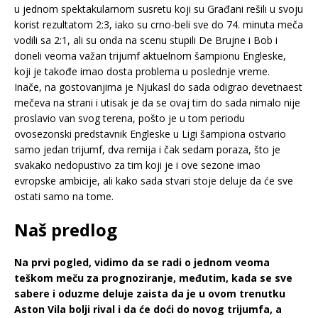
u jednom spektakularnom susretu koji su Građani rešili u svoju
korist rezultatom 2:3, iako su crno-beli sve do 74. minuta meča
vodili sa 2:1, ali su onda na scenu stupili De Brujne i Bob i
doneli veoma važan trijumf aktuelnom šampionu Engleske,
koji je takođe imao dosta problema u poslednje vreme.
Inače, na gostovanjima je Njukasl do sada odigrao devetnaest
mečeva na strani i utisak je da se ovaj tim do sada nimalo nije
proslavio van svog terena, pošto je u tom periodu
ovosezonski predstavnik Engleske u Ligi šampiona ostvario
samo jedan trijumf, dva remija i čak sedam poraza, što je
svakako nedopustivo za tim koji je i ove sezone imao
evropske ambicije, ali kako sada stvari stoje deluje da će sve
ostati samo na tome.
Naš predlog
Na prvi pogled, vidimo da se radi o jednom veoma
teškom meču za prognoziranje, međutim, kada se sve
sabere i oduzme deluje zaista da je u ovom trenutku
Aston Vila bolji rival i da će doći do novog trijumfa, a