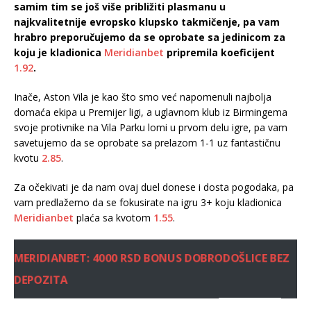
samim tim se još više približiti plasmanu u
najkvalitetnije evropsko klupsko takmičenje, pa vam
hrabro preporučujemo da se oprobate sa jedinicom za
koju je kladionica
Meridianbet
pripremila koeficijent
1.92
.
Inače, Aston Vila je kao što smo već napomenuli najbolja
domaća ekipa u Premijer ligi, a uglavnom klub iz Birmingema
svoje protivnike na Vila Parku lomi u prvom delu igre, pa vam
savetujemo da se oprobate sa prelazom 1-1 uz fantastičnu
kvotu
2.85
.
Za očekivati je da nam ovaj duel donese i dosta pogodaka, pa
vam predlažemo da se fokusirate na igru 3+ koju kladionica
Meridianbet
plaća sa kvotom
1.55
.
MERIDIANBET: 4000 RSD BONUS DOBRODOŠLICE BEZ
DEPOZITA