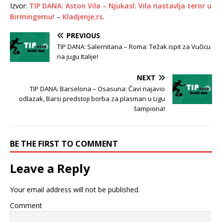
Izvor:
TIP DANA: Aston Vila – Njukasl: Vila nastavlja teror u
Birmingemu!
–
Kladjenje.rs
.
PREVIOUS
TIP DANA: Salernitana – Roma: Težak ispit za Vučicu
na jugu Italije!
NEXT
TIP DANA: Barselona – Osasuna: Ćavi najavio
odlazak, Barsi predstoji borba za plasman u Ligu
šampiona!
BE THE FIRST TO COMMENT
Leave a Reply
Your email address will not be published.
Comment