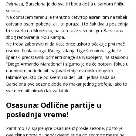
Palmasa, Barselona je do sva tri boda došla u samom finišu
susreta.
Na domaćem terenu je trenutno četvrtoplasirani tim na tabeli
ostvario osam pobeda, ali i tri poraza, i to čak dva u poslednja
tri susreta na Monžuiku, na kom ove sezone igra Barselona
zbog renoviranja Nou Kampa.
Ne treba zaboraviti ni da Katalonce uskoro očekuje prvi meč
osmine finala ovogodišnjeg izdanja Lige šampiona, gde će
španski predstavnik odmeriti snage sa Napolijem, na stadionu
“Diego Armando Maradona” i sigurno je da će potpuni fokus u
narednom periodu biti najkvalitetnije evropsko klupsko
takmičenje, što će po svemu sudeći biti i jedina nada da
Barselona ove sezone dođe do makar jednog trofeja, iako to
sve neće biti nimalo lak zadatak.
Osasuna: Odlične partije u
poslednje vreme!
Pamtimo svi sjajne igre Osasune iz prošle sezone, pošto je
ova ekipa pomalo i neočekivano stigla do sedmog mesta na