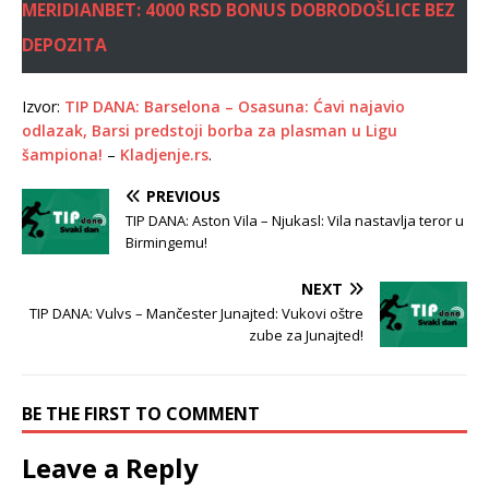
MERIDIANBET: 4000 RSD BONUS DOBRODOŠLICE BEZ
DEPOZITA
Izvor:
TIP DANA: Barselona – Osasuna: Ćavi najavio
odlazak, Barsi predstoji borba za plasman u Ligu
šampiona!
–
Kladjenje.rs
.
PREVIOUS
TIP DANA: Aston Vila – Njukasl: Vila nastavlja teror u
Birmingemu!
NEXT
TIP DANA: Vulvs – Mančester Junajted: Vukovi oštre
zube za Junajted!
BE THE FIRST TO COMMENT
Leave a Reply