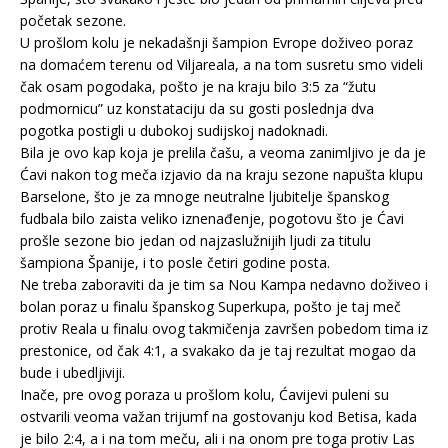
početak sezone.
U prošlom kolu je nekadašnji šampion Evrope doživeo poraz
na domaćem terenu od Viljareala, a na tom susretu smo videli
čak osam pogodaka, pošto je na kraju bilo 3:5 za “žutu
podmornicu” uz konstataciju da su gosti poslednja dva
pogotka postigli u dubokoj sudijskoj nadoknadi.
Bila je ovo kap koja je prelila čašu, a veoma zanimljivo je da je
Ćavi nakon tog meča izjavio da na kraju sezone napušta klupu
Barselone, što je za mnoge neutralne ljubitelje španskog
fudbala bilo zaista veliko iznenađenje, pogotovu što je Ćavi
prošle sezone bio jedan od najzaslužnijih ljudi za titulu
šampiona Španije, i to posle četiri godine posta.
Ne treba zaboraviti da je tim sa Nou Kampa nedavno doživeo i
bolan poraz u finalu španskog Superkupa, pošto je taj meč
protiv Reala u finalu ovog takmičenja završen pobedom tima iz
prestonice, od čak 4:1, a svakako da je taj rezultat mogao da
bude i ubedljiviji.
Inače, pre ovog poraza u prošlom kolu, Ćavijevi puleni su
ostvarili veoma važan trijumf na gostovanju kod Betisa, kada
je bilo 2:4, a i na tom meču, ali i na onom pre toga protiv Las