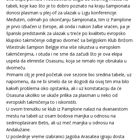
tabeli, koje kao što je to dobro poznato na kraju šampionata
donosi plasman u plej-of za ulazak u Ligu konferencije.
Međutim, odmah po okončanju šampionata, tim iz Pamplone
je prvo izbačen iz Evrope, ali onda i nakon žalbe vraćen, pa je
španski predstavnik za ulazak u treće po kvalitetu evropsko
klupsko takmičenje odigrao dvomeč sa belgijskim Klub Brižom.
Višestruki šampion Belgije ima više iskustva u evropskim
takmičenjima, i otuda i ne sme da začudi što je ova ekipa
uspela da eliminiše Osasunu, koja se nimalo nije obrukala u
dvomeču.
Primarni cilj je pred početak ove sezone bio sredina tabele, uz
napomenu, da ne bi smelo da se dogodi da ovaj tim ima bilo
kakvih problema oko opstanka, ali i uz konstataciju da će
Osasuna ukoliko se ukaže prilika za plasman u neko od
evropskih takmičenja to i iskoristiti.
U ovom trenutku se klub iz Pamplone nalazi na dvanaestom
mestu na tabeli uz osam bodova manjka u odnosu na
sedmoplasirani Betis, ali uz meč manjka u odnosu na
Andalužane.
U poslednje vreme izabranici Jagoba Arasatea igraju dosta