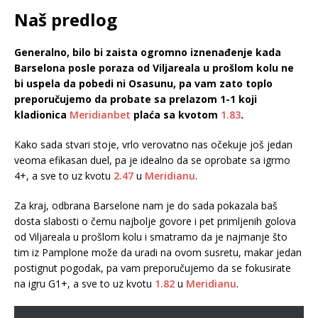
Naš predlog
Generalno, bilo bi zaista ogromno iznenađenje kada
Barselona posle poraza od Viljareala u prošlom kolu ne
bi uspela da pobedi ni Osasunu, pa vam zato toplo
preporučujemo da probate sa prelazom 1-1 koji
kladionica
Meridianbet
plaća sa kvotom
1.83
.
Kako sada stvari stoje, vrlo verovatno nas očekuje još jedan
veoma efikasan duel, pa je idealno da se oprobate sa igrmo
4+, a sve to uz kvotu
2.47
u
Meridianu
.
Za kraj, odbrana Barselone nam je do sada pokazala baš
dosta slabosti o čemu najbolje govore i pet primljenih golova
od Viljareala u prošlom kolu i smatramo da je najmanje što
tim iz Pamplone može da uradi na ovom susretu, makar jedan
postignut pogodak, pa vam preporučujemo da se fokusirate
na igru G1+, a sve to uz kvotu
1.82
u
Meridianu
.