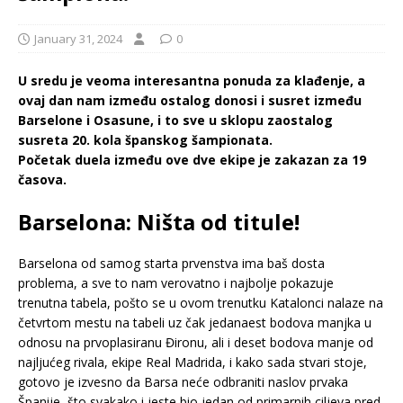
January 31, 2024
0
U sredu je veoma interesantna ponuda za klađenje, a
ovaj dan nam između ostalog donosi i susret između
Barselone i Osasune, i to sve u sklopu zaostalog
susreta 20. kola španskog šampionata.
Početak duela između ove dve ekipe je zakazan za 19
časova.
Barselona: Ništa od titule!
Barselona od samog starta prvenstva ima baš dosta
problema, a sve to nam verovatno i najbolje pokazuje
trenutna tabela, pošto se u ovom trenutku Katalonci nalaze na
četvrtom mestu na tabeli uz čak jedanaest bodova manjka u
odnosu na prvoplasiranu Đironu, ali i deset bodova manje od
najljućeg rivala, ekipe Real Madrida, i kako sada stvari stoje,
gotovo je izvesno da Barsa neće odbraniti naslov prvaka
Španije, što svakako i jeste bio jedan od primarnih ciljeva pred