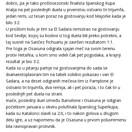
dobro, pa je tako prošlosezonski finalista španskog Kupa
Kralja na pet poslednjih duela u prvenstvu ostvario tri trijumfa,
jedan remi, uz tesan poraz na gostovanju kod Majorke kada je
bilo 3:2
U prošlom kolu je tim sa El Sadara remizirao na gostovanju
kod Sevilje, kojoj su bodovi iz tog duela bili preko potrebni, a
taj susret na Sančez Pichuanu je završen rezultatom 1:1.
Pre toga je Osasuna odigrala sjajan meč na svom terenu
protiv Hetafea, u kom smo videli čak pet pogodaka, a krajnji
rezultat je bio 3:2.
Kada su u pitanju partije na gostovanjima do sada se
dvanaestoplasirani tim na tabeli solidno pokazao i van El
Sadara, a na deset odigranih mečeva tim iz Pamplone je
ostvario tri trijumfa, dva remija, ali i pet poraza, i to čak tri u
poslednjih pet duela na strani.
Inače, poslednji duel između Barselone i Osasuna je odigran
početkom januara u okviru polufinala španskog Superkupa,
kada su Katalonci slavili sa 2:0, i to nakon golova u drugom
delu igre, a uz napomenu da je Osasuna u prvom poluvremenu
bila ravnopravan protivnik.