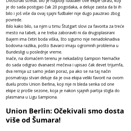
Dvostruki strelac bio je najbolji fudbaler ove ekipe Girasi, koji
je do sada postigao čak 20 pogodaka, a deluje zaista da bi ih
bilo i još više da ovaj sjajni fudbaler nije dugo pauzirao zbog
povrede.
Bilo kako bilo, sa njim u timu Štutgart slovi za favorita za treće
mesto na tabeli, a ne treba zaboraviti ni da drugoplasirani
Bajern ima četiri boda viška, što sigurno nije nenadoknadiva
bodovna razlika, pošto Bavarci imaju ogromnih problema u
Bundesligi u poslednje vreme.
Inače, na domaćem terenu je nekadašnji šampion Nemačke
do sada odigrao dvanaest mečeva i upisao čak devet trijumfa,
dva remija uz samo jedan poraz, pa ako se na taj način
posmatraju stvari deluje da je ova ekipa veliki favorit na ovom
duelu protiv Union Berlina, koji nije ni bleda senka od one
ekipe iz prošle sezone, koja je nakon sjajnih partija stigla do
plasmana u Ligu šampiona.
Union Berlin: Očekivali smo dosta
više od Šumara!