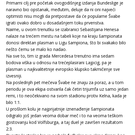
Primarni cilj pre početak ovogodišnjeg izdanja Bundeslige je
naravno bio opstanak, međutim, deluje da ni oni najveći
optimisti nisu mogli da pretpostave da će popularne Švabe
igrati ovako dobro u dosadašnjem toku prvenstva.
Naime, u ovom trenutku se izabranici Sebastijana Henesa
nalaze na trećem mestu na tabeli koje na kraju šampionata
donosi direktan plasman u Ligu šampiona, što bi svakako bilo
nešto čemu se malo ko nadao.
Na sve to, tim iz grada Mercedesa trenutno ima sedam
bodova viška u odnosu na trećeplasirani Lajpcig, pa je
plasman u najkvalitetnije evropsko klupsko takmičenje sve
izvesniji.
Na poslednjih pet mečeva Švabe ne znaju za poraz, a u tom
periodu je ova ekipa ostvarila čak četiri trijumfa uz samo jedan
remi, i to neočekivano na svom stadionu protiv Kelna, kada je
bilo 1:1.
U prošlom kolu je najprijatnije iznenađenje šampionata
odigralo još jedan veoma dobar meč i to na veoma teškom
gostovanju kod Volfsburga, a taj duel je završen rezultatom
2:3.