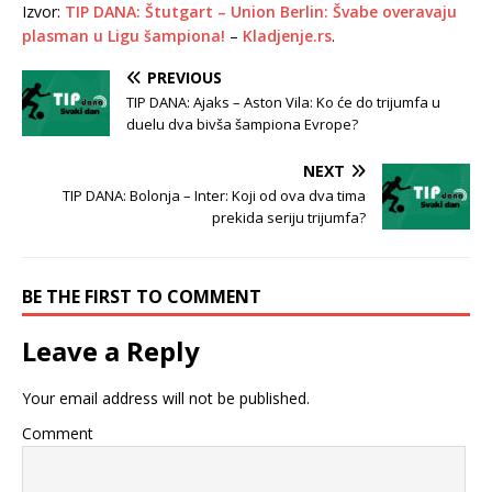
Izvor:
TIP DANA: Štutgart – Union Berlin: Švabe overavaju
plasman u Ligu šampiona!
–
Kladjenje.rs
.
PREVIOUS
TIP DANA: Ajaks – Aston Vila: Ko će do trijumfa u
duelu dva bivša šampiona Evrope?
NEXT
TIP DANA: Bolonja – Inter: Koji od ova dva tima
prekida seriju trijumfa?
BE THE FIRST TO COMMENT
Leave a Reply
Your email address will not be published.
Comment