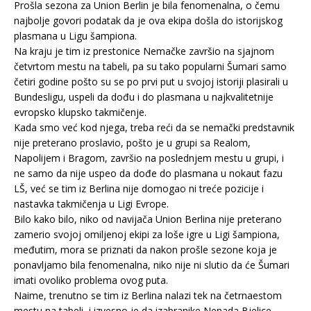
Prošla sezona za Union Berlin je bila fenomenalna, o čemu
najbolje govori podatak da je ova ekipa došla do istorijskog
plasmana u Ligu šampiona.
Na kraju je tim iz prestonice Nemačke završio na sjajnom
četvrtom mestu na tabeli, pa su tako popularni Šumari samo
četiri godine pošto su se po prvi put u svojoj istoriji plasirali u
Bundesligu, uspeli da dođu i do plasmana u najkvalitetnije
evropsko klupsko takmičenje.
Kada smo već kod njega, treba reći da se nemački predstavnik
nije preterano proslavio, pošto je u grupi sa Realom,
Napolijem i Bragom, završio na poslednjem mestu u grupi, i
ne samo da nije uspeo da dođe do plasmana u nokaut fazu
LŠ, već se tim iz Berlina nije domogao ni treće pozicije i
nastavka takmičenja u Ligi Evrope.
Bilo kako bilo, niko od navijača Union Berlina nije preterano
zamerio svojoj omiljenoj ekipi za loše igre u Ligi šampiona,
međutim, mora se priznati da nakon prošle sezone koja je
ponavljamo bila fenomenalna, niko nije ni slutio da će Šumari
imati ovoliko problema ovog puta.
Naime, trenutno se tim iz Berlina nalazi tek na četrnaestom
mestu na tabeli, i izvesno je da izabranike Nenada Bjelice