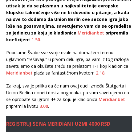
utisak je da se plasman u najkvalitetnije evropsko
klupsko takmičenje više ne bi dovodio u pitanje, a kada
na sve to dodamo da Union Berlin ove sezone igra jako
loše na gostovanjima, savetujemo vam da se opredelite
za jedinicu za koju je kladionica
Meridianbet
pripremila
koeficijent
1.50
.
Popularne Švabe sve svoje rivale na domaćem terenu
uglavnom “rešavaju” u prvom delu igre, pa vam iz tog razloga
savetujemo da okušate sreću sa prelazom 1-1 koji kladionica
Meridianbet
plaća sa fantastičnom kvotom
2.18
.
Za kraj, sva je prilika da će nam ovaj duel između Štutgarta i
Union Berlina doneti dosta pogodaka, pa vam savetujemo da
se oprobate sa igrom 4+ za koju je kladionica
Meridianbet
pripremila kvotu
3.00
.
REGISTRUJ SE NA MERIDIAN I UZMI 4000 RSD