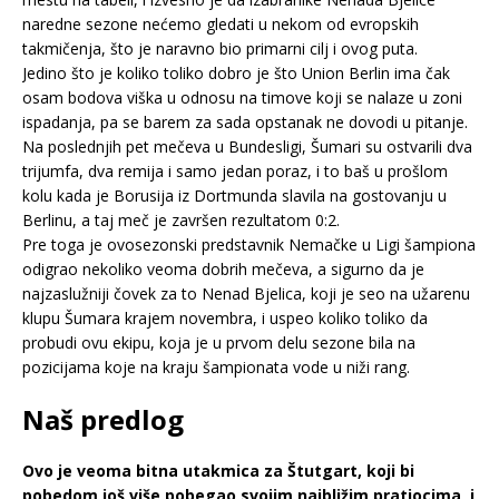
naredne sezone nećemo gledati u nekom od evropskih
takmičenja, što je naravno bio primarni cilj i ovog puta.
Jedino što je koliko toliko dobro je što Union Berlin ima čak
osam bodova viška u odnosu na timove koji se nalaze u zoni
ispadanja, pa se barem za sada opstanak ne dovodi u pitanje.
Na poslednjih pet mečeva u Bundesligi, Šumari su ostvarili dva
trijumfa, dva remija i samo jedan poraz, i to baš u prošlom
kolu kada je Borusija iz Dortmunda slavila na gostovanju u
Berlinu, a taj meč je završen rezultatom 0:2.
Pre toga je ovosezonski predstavnik Nemačke u Ligi šampiona
odigrao nekoliko veoma dobrih mečeva, a sigurno da je
najzaslužniji čovek za to Nenad Bjelica, koji je seo na užarenu
klupu Šumara krajem novembra, i uspeo koliko toliko da
probudi ovu ekipu, koja je u prvom delu sezone bila na
pozicijama koje na kraju šampionata vode u niži rang.
Naš predlog
Ovo je veoma bitna utakmica za Štutgart, koji bi
pobedom još više pobegao svojim najbližim pratiocima, i