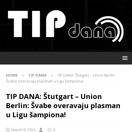
HOME
TIP DANA
TIP DANA: Štutgart – Union Berlin:
Švabe overavaju plasman u Ligu šampiona!
TIP DANA: Štutgart – Union
Berlin: Švabe overavaju plasman
u Ligu šampiona!
March 8, 2024
0