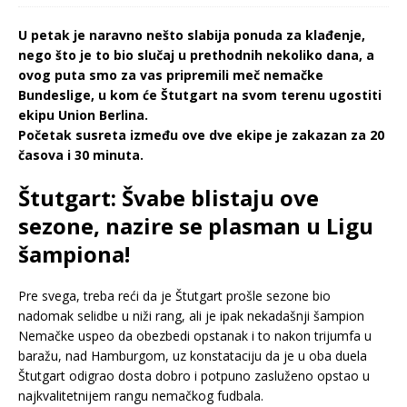
U petak je naravno nešto slabija ponuda za klađenje,
nego što je to bio slučaj u prethodnih nekoliko dana, a
ovog puta smo za vas pripremili meč nemačke
Bundeslige, u kom će Štutgart na svom terenu ugostiti
ekipu Union Berlina.
Početak susreta između ove dve ekipe je zakazan za 20
časova i 30 minuta.
Štutgart: Švabe blistaju ove
sezone, nazire se plasman u Ligu
šampiona!
Pre svega, treba reći da je Štutgart prošle sezone bio
nadomak selidbe u niži rang, ali je ipak nekadašnji šampion
Nemačke uspeo da obezbedi opstanak i to nakon trijumfa u
baražu, nad Hamburgom, uz konstataciju da je u oba duela
Štutgart odigrao dosta dobro i potpuno zasluženo opstao u
najkvalitetnijem rangu nemačkog fudbala.