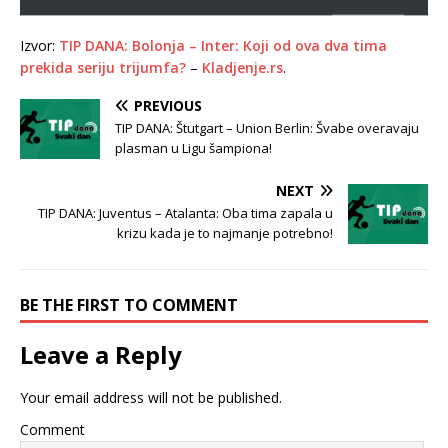
Izvor:
TIP DANA: Bolonja – Inter: Koji od ova dva tima
prekida seriju trijumfa?
–
Kladjenje.rs
.
PREVIOUS
TIP DANA: Štutgart – Union Berlin: Švabe overavaju
plasman u Ligu šampiona!
NEXT
TIP DANA: Juventus – Atalanta: Oba tima zapala u
krizu kada je to najmanje potrebno!
BE THE FIRST TO COMMENT
Leave a Reply
Your email address will not be published.
Comment