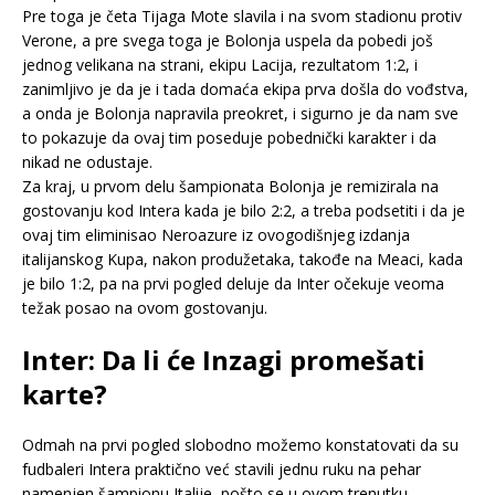
Pre toga je četa Tijaga Mote slavila i na svom stadionu protiv
Verone, a pre svega toga je Bolonja uspela da pobedi još
jednog velikana na strani, ekipu Lacija, rezultatom 1:2, i
zanimljivo je da je i tada domaća ekipa prva došla do vođstva,
a onda je Bolonja napravila preokret, i sigurno je da nam sve
to pokazuje da ovaj tim poseduje pobednički karakter i da
nikad ne odustaje.
Za kraj, u prvom delu šampionata Bolonja je remizirala na
gostovanju kod Intera kada je bilo 2:2, a treba podsetiti i da je
ovaj tim eliminisao Neroazure iz ovogodišnjeg izdanja
italijanskog Kupa, nakon produžetaka, takođe na Meaci, kada
je bilo 1:2, pa na prvi pogled deluje da Inter očekuje veoma
težak posao na ovom gostovanju.
Inter: Da li će Inzagi promešati
karte?
Odmah na prvi pogled slobodno možemo konstatovati da su
fudbaleri Intera praktično već stavili jednu ruku na pehar
namenjen šampionu Italije, pošto se u ovom trenutku