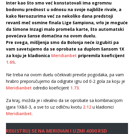
Inter kao što smo već konstatovali ima ogromnu
bodovnu prednost u odnosu na svoje najbliže rivale, a
kako Neroazurima već za nekoliko dana predstoji
revanš meč osmine finala Lige šampiona, vrlo je moguće
da Simone Inzagi malo promeša karte, što automatski
povećava šanse domaćina na ovom duelu.
Pre svega, mišljenja smo da Bolonja neće izgubiti pa
vam savetujemo da se oprobate sa duplom šansom 1X
za koju je kladionica
Meridianbet
pripremila koeficijent
1.69
.
Ne treba na ovom duelu očekivati previše pogodaka, pa vam
hrabro preporučujemo da odigrate igru od 0-2 gola za koju je
Meridianbet
odredio koeficijent
1.73
.
Za kraj, možda je i idealno da se oprobate sa kombinacijom
igara 1X&0-3, a sve to uz odličnu kvotu
2.12
u kladionici
Meridianbet
.
REGISTRUJ SE NA MERIDIAN I UZMI 4000 RSD