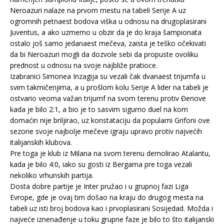
Neroazuri nalaze na prvom mestu na tabeli Serije A uz
ogromnih petnaest bodova viška u odnosu na drugoplasirani
Juventus, a ako uzmemo u obzir da je do kraja šampionata
ostalo još samo jedanaest mečeva, zaista je teško očekivati
da bi Neroazuri mogli da dozvole sebi da propuste ovoliku
prednost u odnosu na svoje najbliže pratioce.
Izabranici Simonea Inzagija su vezali čak dvanaest trijumfa u
svim takmičenjima, a u prošlom kolu Serije A lider na tabeli je
ostvario veoma važan trijumf na svom terenu protiv Đenove
kada je bilo 2:1, a bio je to sasvim sigurno duel na kom
domaćin nije briljirao, uz konstataciju da popularni Grifoni ove
sezone svoje najbolje mečeve igraju upravo protiv najvećih
italijanskih klubova.
Pre toga je klub iz Milana na svom terenu demolirao Atalantu,
kada je bilo 4:0, iako su gosti iz Bergama pre toga vezali
nekoliko vrhunskih partija.
Dosta dobre partije je Inter pružao i u grupnoj fazi Liga
Evrope, gde je ovaj tim došao na kraju do drugog mesta na
tabeli uz isti broj bodova kao i prvoplasirani Sosijedad. Možda i
najveće iznenađenje u toku grupne faze je bilo to što italijanski