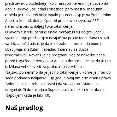
predstavnik u poslednejm kolu na svom terenu nije uspeo da
dobije upravo Sosijedad i obezbedi prvo mesto, međutim,
možda je tako i još bolje ispalo po Inter, koji je na žrebu dobio
Atletiko Madrid, dok je španski predstavnik izvukao PSŽ i
naravno ispao iz daljeg toka takmičenja.
U prvom susretu osmine finala Neroazuri su odigrali jednu
sjajnu partiju pred svojim navijačima protiv Madriđana i slavili
sa 1:0, a opšti utisak je da je ta pobeda morala da bude i
ubedljivija, međutim, napadači Intera su se dosta
ispromašivali. Revanš je na programu već za nekoliko dana, i
pored toga što je ovog puta Atletiko domaćin, deluje da je tim
iz Milana veliki favorit za prolazak u četvrtfinale.
Najzad, pomenimo da je jedino takmičenje u kome je Inter do
sada podbacio italijanski Kup gde je ovaj tim eliminisan upravo
Bolonje, ali ne treba zaboraviti da su Lautaro Martinez i
drugari došli do trofeja u Superkupu, i to nakon trijumfa nad
Napolijem kada je bilo 1:0.
Naš predlog