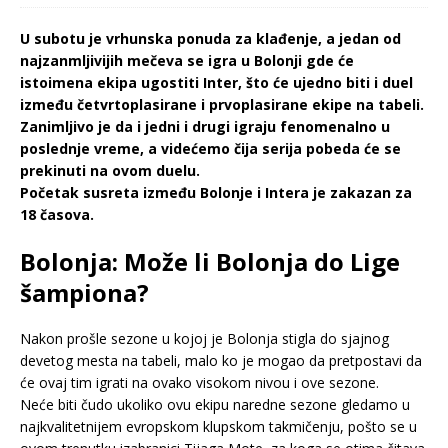
U subotu je vrhunska ponuda za klađenje, a jedan od
najzanmljivijih mečeva se igra u Bolonji gde će
istoimena ekipa ugostiti Inter, što će ujedno biti i duel
između četvrtoplasirane i prvoplasirane ekipe na tabeli.
Zanimljivo je da i jedni i drugi igraju fenomenalno u
poslednje vreme, a videćemo čija serija pobeda će se
prekinuti na ovom duelu.
Početak susreta između Bolonje i Intera je zakazan za
18 časova.
Bolonja: Može li Bolonja do Lige
šampiona?
Nakon prošle sezone u kojoj je Bolonja stigla do sjajnog
devetog mesta na tabeli, malo ko je mogao da pretpostavi da
će ovaj tim igrati na ovako visokom nivou i ove sezone.
Neće biti čudo ukoliko ovu ekipu naredne sezone gledamo u
najkvalitetnijem evropskom klupskom takmičenju, pošto se u