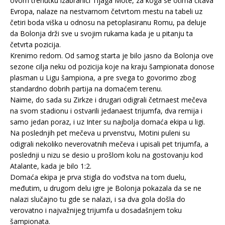
ovom trenutku izabranici Tijaga Mote, za koga se otima čitava
Evropa, nalaze na nestvarnom četvrtom mestu na tabeli uz
četiri boda viška u odnosu na petoplasiranu Romu, pa deluje
da Bolonja drži sve u svojim rukama kada je u pitanju ta
četvrta pozicija.
Krenimo redom. Od samog starta je bilo jasno da Bolonja ove
sezone cilja neku od pozicija koje na kraju šampionata donose
plasman u Ligu šampiona, a pre svega to govorimo zbog
standardno dobrih partija na domaćem terenu.
Naime, do sada su Zirkze i drugari odigrali četrnaest mečeva
na svom stadionu i ostvarili jedanaest trijumfa, dva remija i
samo jedan poraz, i uz Inter su najbolja domaća ekipa u ligi.
Na poslednjih pet mečeva u prvenstvu, Motini puleni su
odigrali nekoliko neverovatnih mečeva i upisali pet trijumfa, a
poslednji u nizu se desio u prošlom kolu na gostovanju kod
Atalante, kada je bilo 1:2.
Domaća ekipa je prva stigla do vođstva na tom duelu,
međutim, u drugom delu igre je Bolonja pokazala da se ne
nalazi slučajno tu gde se nalazi, i sa dva gola došla do
verovatno i najvažnijeg trijumfa u dosadašnjem toku
šampionata.