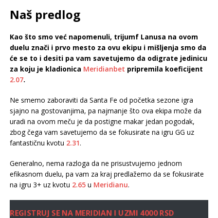
Naš predlog
Kao što smo već napomenuli, trijumf Lanusa na ovom
duelu znači i prvo mesto za ovu ekipu i mišljenja smo da
će se to i desiti pa vam savetujemo da odigrate jedinicu
za koju je kladionica
Meridianbet
pripremila koeficijent
2.07
.
Ne smemo zaboraviti da Santa Fe od početka sezone igra
sjajno na gostovanjima, pa najmanje što ova ekipa može da
uradi na ovom meču je da postigne makar jedan pogodak,
zbog čega vam savetujemo da se fokusirate na igru GG uz
fantastičnu kvotu
2.31
.
Generalno, nema razloga da ne prisustvujemo jednom
efikasnom duelu, pa vam za kraj predlažemo da se fokusirate
na igru 3+ uz kvotu
2.65
u
Meridianu
.
REGISTRUJ SE NA MERIDIAN I UZMI 4000 RSD