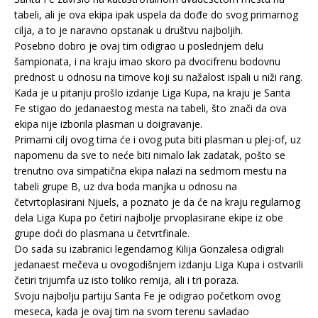
tabeli, ali je ova ekipa ipak uspela da dođe do svog primarnog
cilja, a to je naravno opstanak u društvu najboljih.
Posebno dobro je ovaj tim odigrao u poslednjem delu
šampionata, i na kraju imao skoro pa dvocifrenu bodovnu
prednost u odnosu na timove koji su nažalost ispali u niži rang.
Kada je u pitanju prošlo izdanje Liga Kupa, na kraju je Santa
Fe stigao do jedanaestog mesta na tabeli, što znači da ova
ekipa nije izborila plasman u doigravanje.
Primarni cilj ovog tima će i ovog puta biti plasman u plej-of, uz
napomenu da sve to neće biti nimalo lak zadatak, pošto se
trenutno ova simpatična ekipa nalazi na sedmom mestu na
tabeli grupe B, uz dva boda manjka u odnosu na
četvrtoplasirani Njuels, a poznato je da će na kraju regularnog
dela Liga Kupa po četiri najbolje prvoplasirane ekipe iz obe
grupe doći do plasmana u četvrtfinale.
Do sada su izabranici legendarnog Kilija Gonzalesa odigrali
jedanaest mečeva u ovogodišnjem izdanju Liga Kupa i ostvarili
četiri trijumfa uz isto toliko remija, ali i tri poraza.
Svoju najbolju partiju Santa Fe je odigrao početkom ovog
meseca, kada je ovaj tim na svom terenu savladao