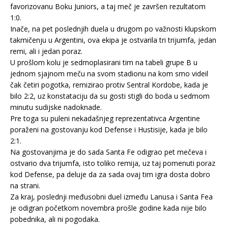
favorizovanu Boku Juniors, a taj meč je završen rezultatom
1:0.
Inače, na pet poslednjih duela u drugom po važnosti klupskom
takmičenju u Argentini, ova ekipa je ostvarila tri trijumfa, jedan
remi, ali i jedan poraz.
U prošlom kolu je sedmoplasirani tim na tabeli grupe B u
jednom sjajnom meču na svom stadionu na kom smo videil
čak četiri pogotka, remizirao protiv Sentral Kordobe, kada je
bilo 2:2, uz konstataciju da su gosti stigli do boda u sedmom
minutu sudijske nadoknade.
Pre toga su puleni nekadašnjeg reprezentativca Argentine
poraženi na gostovanju kod Defense i Hustisije, kada je bilo
2:1.
Na gostovanjima je do sada Santa Fe odigrao pet mečeva i
ostvario dva trijumfa, isto toliko remija, uz taj pomenuti poraz
kod Defense, pa deluje da za sada ovaj tim igra dosta dobro
na strani.
Za kraj, poslednji međusobni duel između Lanusa i Santa Fea
je odigran početkom novembra prošle godine kada nije bilo
pobednika, ali ni pogodaka.