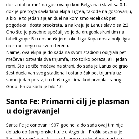
dosta dobar meč na gostovanju kod Belgrana i slavili sa 0:1,
dok je pre toga savladana ekipa Tigrea, takođe na gostovanju,
a bio je to jedan sjajan duel na kom smo videli čak pet
pogodaka i dosta preokreta, a na kraju je Lanus slavio sa 2:3.
Ono što je posebno upečatljivo je da drugoplasirani tim na
tabeli grupe B u dosadašnjem toku Liga Kupa dosta bolje igra
na strani nego na svom terenu.
Naime, ova ekipa je do sada na svom stadionu odigrala pet
mečeva i ostvarila dva trijumfa, isto toliko poraza, ali i jedan
remi. Što se tiče mečeva na strani, do sada je Lanus odigrao
šest duela van svog stadiona i ostario čak pet trijumfa uz
samo jedan poraz, i to baš u gostima kod prvoplasiranog
Godoj Kruza kada je bilo 1:0.
Santa Fe: Primarni cilj je plasman
u doigravanje!
Santa Fe je osnovan 1907. godine, a do sada ovaj tim nije
dolazio do šampionske titule u Argentini. Prošlu sezonu je
Santa Fe završio na katastrofalnom dvadesetom mestu na