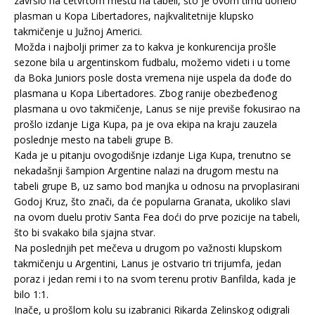
završio na četvrtom mestu na tabeli, što je ovom timu donelo
plasman u Kopa Libertadores, najkvalitetnije klupsko
takmičenje u Južnoj Americi.
Možda i najbolji primer za to kakva je konkurencija prošle
sezone bila u argentinskom fudbalu, možemo videti i u tome
da Boka Juniors posle dosta vremena nije uspela da dođe do
plasmana u Kopa Libertadores. Zbog ranije obezbeđenog
plasmana u ovo takmičenje, Lanus se nije previše fokusirao na
prošlo izdanje Liga Kupa, pa je ova ekipa na kraju zauzela
poslednje mesto na tabeli grupe B.
Kada je u pitanju ovogodišnje izdanje Liga Kupa, trenutno se
nekadašnji šampion Argentine nalazi na drugom mestu na
tabeli grupe B, uz samo bod manjka u odnosu na prvoplasirani
Godoj Kruz, što znači, da će popularna Granata, ukoliko slavi
na ovom duelu protiv Santa Fea doći do prve pozicije na tabeli,
što bi svakako bila sjajna stvar.
Na poslednjih pet mečeva u drugom po važnosti klupskom
takmičenju u Argentini, Lanus je ostvario tri trijumfa, jedan
poraz i jedan remi i to na svom terenu protiv Banfilda, kada je
bilo 1:1.
Inače, u prošlom kolu su izabranici Rikarda Zelinskog odigrali