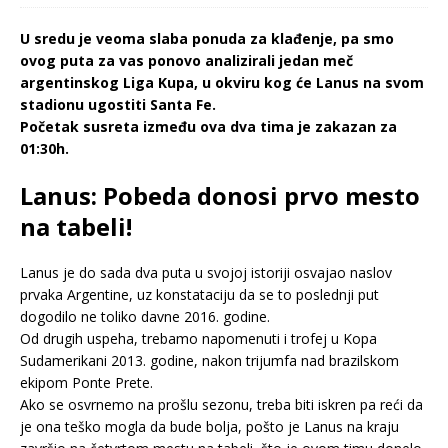
U sredu je veoma slaba ponuda za klađenje, pa smo
ovog puta za vas ponovo analizirali jedan meč
argentinskog Liga Kupa, u okviru kog će Lanus na svom
stadionu ugostiti Santa Fe.
Početak susreta između ova dva tima je zakazan za
01:30h.
Lanus: Pobeda donosi prvo mesto
na tabeli!
Lanus je do sada dva puta u svojoj istoriji osvajao naslov
prvaka Argentine, uz konstataciju da se to poslednji put
dogodilo ne toliko davne 2016. godine.
Od drugih uspeha, trebamo napomenuti i trofej u Kopa
Sudamerikani 2013. godine, nakon trijumfa nad brazilskom
ekipom Ponte Prete.
Ako se osvrnemo na prošlu sezonu, treba biti iskren pa reći da
je ona teško mogla da bude bolja, pošto je Lanus na kraju