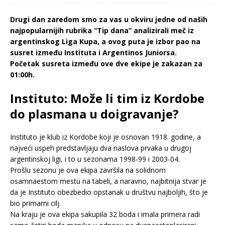
Drugi dan zaredom smo za vas u okviru jedne od naših
najpopularnijih rubrika “Tip dana” analizirali meč iz
argentinskog Liga Kupa, a ovog puta je izbor pao na
susret između Instituta i Argentinos Juniorsa.
Početak susreta između ove dve ekipe je zakazan za
01:00h.
Instituto: Može li tim iz Kordobe
do plasmana u doigravanje?
Instituto je klub iz Kordobe koji je osnovan 1918. godine, a
najveći uspeh predstavljaju dva naslova prvaka u drugoj
argentinskoj ligi, i to u sezonama 1998-99 i 2003-04.
Prošlu sezonu je ova ekipa završila na solidnom
osamnaestom mestu na tabeli, a naravno, najbitnija stvar je
da je Instituto obezbedio opstanak u društvu najboljih, što je
bio primarni cilj.
Na kraju je ova ekipa sakupila 32 boda i imala primera radi