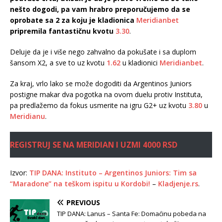
nešto dogodi, pa vam hrabro preporučujemo da se
oprobate sa 2 za koju je kladionica
Meridianbet
pripremila fantastičnu kvotu
3.30
.
Deluje da je i više nego zahvalno da pokušate i sa duplom
šansom X2, a sve to uz kvotu
1.62
u kladionici
Meridianbet
.
Za kraj, vrlo lako se može dogoditi da Argentinos Juniors
postigne makar dva pogotka na ovom duelu protiv Instituta,
pa predlažemo da fokus usmerite na igru G2+ uz kvotu
3.80
u
Meridianu
.
REGISTRUJ SE NA MERIDIAN I UZMI 4000 RSD
Izvor:
TIP DANA: Instituto – Argentinos Juniors: Tim sa
“Maradone” na teškom ispitu u Kordobi!
–
Kladjenje.rs
.
PREVIOUS
TIP DANA: Lanus – Santa Fe: Domaćinu pobeda na