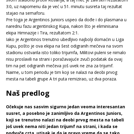
3:0, uz napomenu da je već u 51. minutu susreta taj rezultat
stajao na semaforu.
Pre toga je Argentinos Juniors uspeo da dođe i do plasmana u
narednu fazu argentinskog Kupa, nakon što je eliminisana
ekipa Himnazije i Tira, rezultatom 2:1.
Iako je Argentinos trenutno ubedljivo najbolji domaćin u Liga
Kupu, pošto je ova ekipa na šest odigranih mečeva na svom
stadionu ostvarila isto toliko trijumfa, Militovi puleni se nimalo
nisu proslavili na strani i poražavajuće zvuči podatak da ovaj
tim na pet odigranih mečeva još uvek ne zna za trijumf.
Naime, u tom periodu je tim koji se nalazi na deobi prvog
mesta na tabeli grupe A tri puta remizirao, uz dva poraza.
Naš predlog
Očekuje nas sasvim sigurno jedan veoma interesantan
susret, a posebno je zanimljivo da Argentinos Juniors,
koji se trenutno nalazi na deobi prvog mesta na tabeli
još uvek nema niti jedan trijumf na strani, i kada se
podvuče crta, utisak je da je pravo vreme da se tako