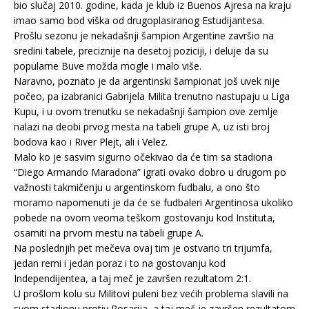
bio slučaj 2010. godine, kada je klub iz Buenos Ajresa na kraju
imao samo bod viška od drugoplasiranog Estudijantesa.
Prošlu sezonu je nekadašnji šampion Argentine završio na
sredini tabele, preciznije na desetoj poziciji, i deluje da su
popularne Buve možda mogle i malo više.
Naravno, poznato je da argentinski šampionat još uvek nije
počeo, pa izabranici Gabrijela Milita trenutno nastupaju u Liga
Kupu, i u ovom trenutku se nekadašnji šampion ove zemlje
nalazi na deobi prvog mesta na tabeli grupe A, uz isti broj
bodova kao i River Plejt, ali i Velez.
Malo ko je sasvim sigurno očekivao da će tim sa stadiona
“Diego Armando Maradona” igrati ovako dobro u drugom po
važnosti takmičenju u argentinskom fudbalu, a ono što
moramo napomenuti je da će se fudbaleri Argentinosa ukoliko
pobede na ovom veoma teškom gostovanju kod Instituta,
osamiti na prvom mestu na tabeli grupe A.
Na poslednjih pet mečeva ovaj tim je ostvario tri trijumfa,
jedan remi i jedan poraz i to na gostovanju kod
Independijentea, a taj meč je završen rezultatom 2:1.
U prošlom kolu su Militovi puleni bez većih problema slavili na
svom stadionu protiv Rosarija, a taj meč je završen rezultatom