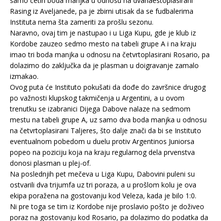
samo četiri boda manjka u odnosu na dvanaestoplasirani
Rasing iz Aveljanede, pa je zbirni utisak da se fudbalerima
Instituta nema šta zameriti za prošlu sezonu.
Naravno, ovaj tim je nastupao i u Liga Kupu, gde je klub iz
Kordobe zauzeo sedmo mesto na tabeli grupe A i na kraju
imao tri boda manjka u odnosu na četvrtoplasirani Rosario, pa
dolazimo do zaključka da je plasman u doigravanje zamalo
izmakao.
Ovog puta će Instituto pokušati da dođe do završnice drugog
po važnosti klupskog takmičenja u Argentini, a u ovom
trenutku se izabranici Dijega Dabove nalaze na sedmom
mestu na tabeli grupe A, uz samo dva boda manjka u odnosu
na četvrtoplasirani Taljeres, što dalje znači da bi se Instituto
eventualnom pobedom u duelu protiv Argentinos Juniorsa
popeo na poziciju koja na kraju regularnog dela prvenstva
donosi plasman u plej-of.
Na poslednjih pet mečeva u Liga Kupu, Dabovini puleni su
ostvarili dva trijumfa uz tri poraza, a u prošlom kolu je ova
ekipa poražena na gostovanju kod Veleza, kada je bilo 1:0.
Ni pre toga se tim iz Kordobe nije proslavio pošto je doživeo
poraz na gostovanju kod Rosario, pa dolazimo do podatka da