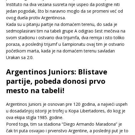
Instituto na dva vezana susreta nije uspeo da postigne niti
jedan pogodak, što bi naravno moglo da se promeni već od
ovog duela protiv Argentinosa.
Kada su u pitanju partije na domaćem terenu, do sada je
sedmoplasirani tim na tabeli grupe A odigrao šest mečeva na
svom stadionu i ostvario dva trijumfa, dva remija i isto toliko
poraza, a poslednji trijumf u šampionatu ovaj tim je ostvario
početkom marta, kada je na domaćem terenu savladan
Urakan sa 2:0.
Argentinos Juniors: Blistave
partije, pobeda donosi prvo
mesto na tabeli!
Argentinos Juniors je osnovan pre 120 godina, a najveći uspeh
u dosadašnjoj istoriji je trofej u Kopa Libertadores, do kog je
ova ekipa stigla 1985. godine.
Pored toga, tim sa stadiona “Diego Armando Maradona” je
čak tri puta osvajao i prvenstvo Argentine, a poslednji put je to