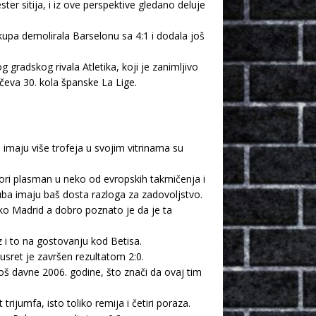
er sitija, i iz ove perspektive gledano deluje
upa demolirala Barselonu sa 4:1 i dodala još
 gradskog rivala Atletika, koji je zanimljivo
čeva 30. kola španske La Lige.
a imaju više trofeja u svojim vitrinama su
ori plasman u neko od evropskih takmičenja i
kluba imaju baš dosta razloga za zadovoljstvo.
iko Madrid a dobro poznato je da je ta
z i to na gostovanju kod Betisa.
sret je završen rezultatom 2:0.
oš davne 2006. godine, što znači da ovaj tim
rijumfa, isto toliko remija i četiri poraza.