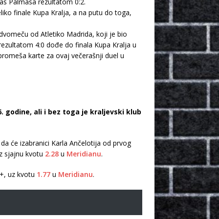
 Las Palmasa rezultatom 0:2.
iko finale Kupa Kralja, a na putu do toga,
u dvomeču od Atletiko Madrida, koji je bio
 rezultatom 4:0 dođe do finala Kupa Kralja u
 promeša karte za ovaj večerašnji duel u
godine, ali i bez toga je kraljevski klub
 da će izabranici Karla Ančelotija od prvog
z sjajnu kvotu
2.28
u
Meridianu
.
3+, uz kvotu
1.77
u
Meridianu
.