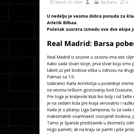
March 31, 2024
Tip Dana
0
U nedelju je veoma dobra ponuda za klađ
Atletik Bilbaa.
Početak susreta između ove dve ekipe j
Real Madrid: Barsa pobed
Real Madrid iz sezone u sezonu ima iste cilje
Kako sada stvari stoje, prva stvar koju smo
tabeli uz pet bodova viška u odnosu na drugo
Palmas sa 1:0.
Izabranici Karla Ančelotija u poslednje vreme
na veoma teškom gostovanju kod Osasune, a 
Pre toga je kraljevski klub bio bolji i od Se
je na sedam kola pre kraja verovatno i razli
Kada je u pitanju Liga šampiona, tu za sada s
maksimalnih osamnaest osvojenih bodova, pa 
Tamo je španski predstavnik u dvomeču odmeri
nego pameti, ali na kraju se pamti i piše pr