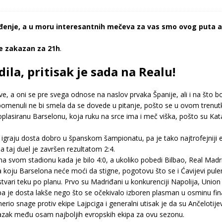
enje, a u moru interesantnih mečeva za vas smo ovog puta ana
e zakazan za 21h
.
ila, pritisak je sada na Realu!
ve, a oni se pre svega odnose na naslov prvaka Španije, ali i na što b
 pomenuli ne bi smela da se dovede u pitanje, pošto se u ovom tren
plasiranu Barselonu, koja ruku na srce ima i meč viška, pošto su Kat
 igraju dosta dobro u španskom šampionatu, pa je tako najtrofejniji ev
taj duel je završen rezultatom 2:4.
lte na svom stadionu kada je bilo 4:0, a ukoliko pobedi Bilbao, Real M
ka koju Barselona neće moći da stigne, pogotovu što se i Ćavijevi pu
tvari teku po planu. Prvo su Madriđani u konkurenciji Napolija, Union
je dosta lakše nego što se očekivalo izboren plasman u osminu fina
o snage protiv ekipe Lajpciga i generalni utisak je da su Ančelotijevi
olazak među osam najboljih evropskih ekipa za ovu sezonu.