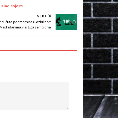
–
Kladjenje.rs
.
NEXT
drid: Žuta podmornica u ozbiljnom
 Madriđanima visi Liga šampiona!