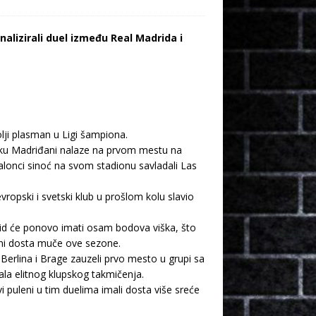
lizirali duel između Real Madrida i
olji plasman u Ligi šampiona.
utku Madriđani nalaze na prvom mestu na
alonci sinoć na svom stadionu savladali Las
ropski i svetski klub u prošlom kolu slavio
adrid će ponovo imati osam bodova viška, što
leni dosta muče ove sezone.
 Berlina i Brage zauzeli prvo mesto u grupi sa
la elitnog klupskog takmičenja.
 puleni u tim duelima imali dosta više sreće