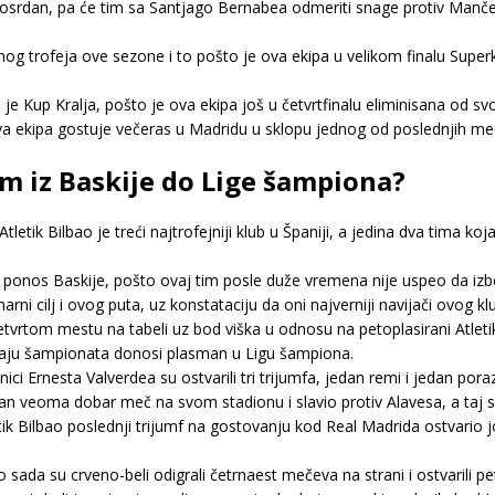
losrdan, pa će tim sa Santjago Bernabea odmeriti snage protiv Mančest
g trofeja ove sezone i to pošto je ova ekipa u velikom finalu Superk
e Kup Kralja, pošto je ova ekipa još u četvrtfinalu eliminisana od svog
ova ekipa gostuje večeras u Madridu u sklopu jednog od poslednjih me
tim iz Baskije do Lige šampiona?
tik Bilbao je treći najtrofejniji klub u Španiji, a jedina dva tima koj
a ponos Baskije, pošto ovaj tim posle duže vremena nije uspeo da izb
rni cilj i ovog puta, uz konstataciju da oni najverniji navijači ovog 
četvrtom mestu na tabeli uz bod viška u odnosu na petoplasirani Atlet
 kraju šampionata donosi plasman u Ligu šampiona.
ci Ernesta Valverdea su ostvarili tri trijumfa, jedan remi i jedan pora
n veoma dobar meč na svom stadionu i slavio protiv Alavesa, a taj su
 Bilbao poslednji trijumf na gostovanju kod Real Madrida ostvario j
ada su crveno-beli odigrali četrnaest mečeva na strani i ostvarili pet t