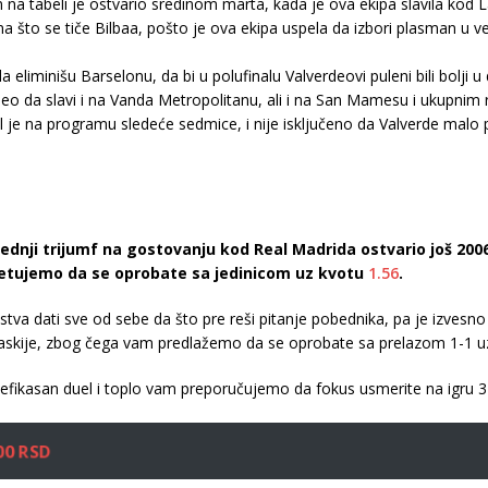
tim na tabeli je ostvario sredinom marta, kada je ova ekipa slavila kod
to se tiče Bilbaa, pošto je ova ekipa uspela da izbori plasman u vel
da eliminišu Barselonu, da bi u polufinalu Valverdeovi puleni bili bolji 
 uspeo da slavi i na Vanda Metropolitanu, ali i na San Mamesu i ukupnim
el je na programu sledeće sedmice, i nije isključeno da Valverde malo
dnji trijumf na gostovanju kod Real Madrida ostvario još 2006. 
vetujemo da se oprobate sa jedinicom uz kvotu
1.56
.
nstva dati sve od sebe da što pre reši pitanje pobednika, pa je izvesno
 Baskije, zbog čega vam predlažemo da se oprobate sa prelazom 1-1 u
efikasan duel i toplo vam preporučujemo da fokus usmerite na igru 
00 RSD