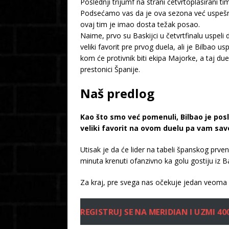
Poslednji trijumf na strani četvrtoplasirani 
Podsećamo vas da je ova sezona već uspešna š
ovaj tim je imao dosta težak posao.
Naime, prvo su Baskijci u četvrtfinalu uspeli 
veliki favorit pre prvog duela, ali je Bilbao
kom će protivnik biti ekipa Majorke, a taj du
prestonici Španije.
Naš predlog
Kao što smo već pomenuli, Bilbao je posle
veliki favorit na ovom duelu pa vam sa
Utisak je da će lider na tabeli španskog prve
minuta krenuti ofanzivno ka golu gostiju iz
Za kraj, pre svega nas očekuje jedan veoma 
REGISTRUJ SE NA MERIDIAN I UZMI 40