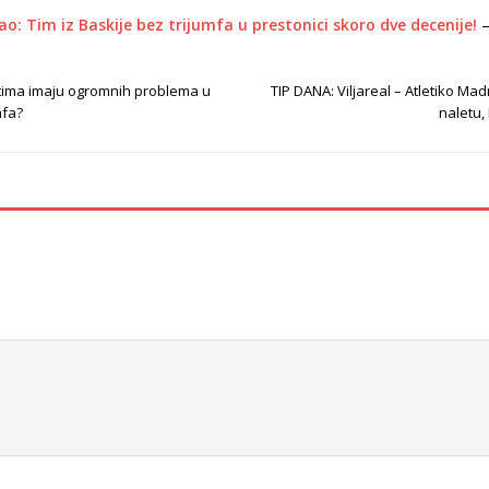
ao: Tim iz Baskije bez trijumfa u prestonici skoro dve decenije!
 tima imaju ogromnih problema u
TIP DANA: Viljareal – Atletiko Ma
mfa?
naletu,