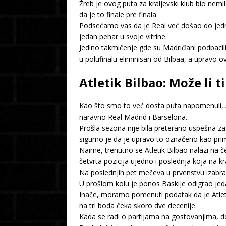
Žreb je ovog puta za kraljevski klub bio nemi
da je to finale pre finala.
Podsećamo vas da je Real već došao do jedno
jedan pehar u svoje vitrine.
Jedino takmičenje gde su Madriđani podbacili j
u polufinalu eliminisan od Bilbaa, a upravo 
Atletik Bilbao: Može li 
Kao što smo to već dosta puta napomenuli, Atle
naravno Real Madrid i Barselona.
Prošla sezona nije bila preterano uspešna z
sigurno je da je upravo to označeno kao prima
Naime, trenutno se Atletik Bilbao nalazi na 
četvrta pozicija ujedno i poslednja koja na
Na poslednjih pet mečeva u prvenstvu izabrani
U prošlom kolu je ponos Baskije odigrao jeda
Inače, moramo pomenuti podatak da je Atletik
na tri boda čeka skoro dve decenije.
Kada se radi o partijama na gostovanjima, do s