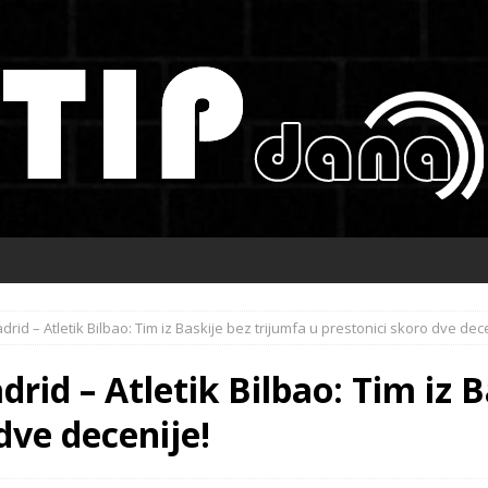
rid – Atletik Bilbao: Tim iz Baskije bez trijumfa u prestonici skoro dve dece
rid – Atletik Bilbao: Tim iz B
dve decenije!