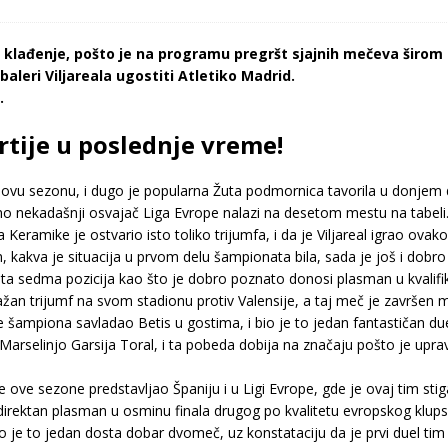
klađenje, pošto je na programu pregršt sjajnih mečeva širom
baleri Viljareala ugostiti Atletiko Madrid.
.
artije u poslednje vreme!
li ovu sezonu, i dugo je popularna Žuta podmornica tavorila u donje
utno nekadašnji osvajač Liga Evrope nalazi na desetom mestu na tabeli
 Keramike je ostvario isto toliko trijumfa, i da je Viljareal igrao ova
kakva je situacija u prvom delu šampionata bila, sada je još i dobro 
a sedma pozicija kao što je dobro poznato donosi plasman u kvalifika
važan trijumf na svom stadionu protiv Valensije, a taj meč je zavr
ge šampiona savladao Betis u gostima, i bio je to jedan fantastičan d
di Marselinjo Garsija Toral, i ta pobeda dobija na značaju pošto je u
 ove sezone predstavljao Španiju i u Ligi Evrope, gde je ovaj tim sti
irektan plasman u osminu finala drugog po kvalitetu evropskog klup
o je to jedan dosta dobar dvomeč, uz konstataciju da je prvi duel ti