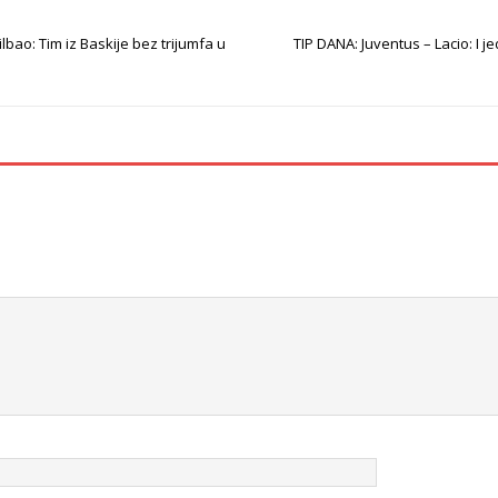
ilbao: Tim iz Baskije bez trijumfa u
TIP DANA: Juventus – Lacio: I j