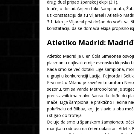
drugi duel pripao španskoj ekipi (3:1).
Inače, u dosadašnjem toku šampionata, Žuta p
uz konstataciju da su Viljareal i Atletiko M
3:1, iako je Viljareal prvi došao do vođstva, 
konstataciju da se domaća ekipa propisno is
Atletiko Madrid: Madriđ
Atletiko Madrid je u eri Čola Simeonea osvoj
plasman u najkvalitetnije evropsko klupsko t
Kada smo se već dotakli Lige šampiona, mor
u grupi u konkurenciji Lacija, Fejnorda i Selt
Prvi meč u Milanu je završen trijumfom Neroa
sezonu, tim sa Vanda Metropolitana je stigao
predstavnik ima realnu šansu da dođe do pla
Inače, Liga šampiona je praktično i jedina na
polufinalu od Bilbaa, koji je slavio u oba me
i stigao do trofeja.
Deluje da smo u španskom šampionatu očekiva
manjka u odnosu na četvrtoplasirani Atletik 