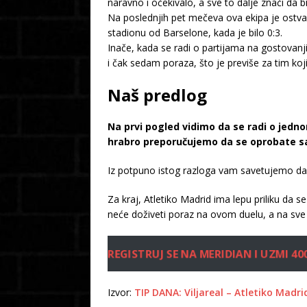
naravno i očekivalo, a sve to dalje znači da
Na poslednjih pet mečeva ova ekipa je ostvar
stadionu od Barselone, kada je bilo 0:3.
Inače, kada se radi o partijama na gostovanji
i čak sedam poraza, što je previše za tim ko
Naš predlog
Na prvi pogled vidimo da se radi o jed
hrabro preporučujemo da se oprobate sa
Iz potpuno istog razloga vam savetujemo da s
Za kraj, Atletiko Madrid ima lepu priliku da
neće doživeti poraz na ovom duelu, a na sve
REGISTRUJ SE NA MERIDIAN I UZMI 40
Izvor:
TIP DANA: Viljareal – Atletiko Madr