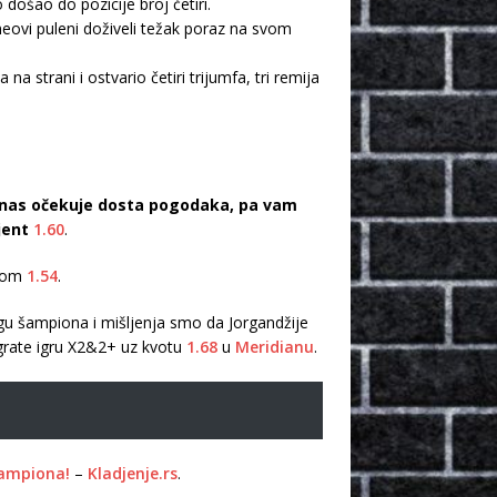
došao do pozicije broj četiri.
neovi puleni doživeli težak poraz na svom
strani i ostvario četiri trijumfa, tri remija
a nas očekuje dosta pogodaka, pa vam
ijent
1.60
.
otom
1.54
.
igu šampiona i mišljenja smo da Jorgandžije
igrate igru X2&2+ uz kvotu
1.68
u
Meridianu
.
šampiona!
–
Kladjenje.rs
.