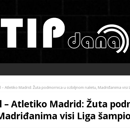
al – Atletiko Madrid: Žuta podmornica u ozbiljnom naletu, Madriđanima visi
l – Atletiko Madrid: Žuta po
Madriđanima visi Liga šampi