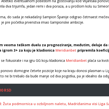
 bi Atletiko eventualnom pobedom na gostovanju kod Viljareala ponovo 
ila dva trijumfa, jedan remi i dva poraza, a u prošlom kolu su Simeo
ma, do sada je nekadašnji šampion Španije odigrao četrnaest mečeva na 
ji je pre početka prvenstva imao šampionske ambicije.
nom veoma teškom duelu za prognoziranje, međutim, deluje d
 igrom 3+ za koju je kladionica
Meridianbet
pripremila koefic
e fokusirate i na igru GG koju kladionica
Meridianbet
plaća sa kv
 se ponovo domogne četvrte pozicije koje na kraju donosi plasman u L
 to ne bi trebalo da bude manje od dva pogotka, pa je idealno da od
00 RSD
id: Žuta podmornica u ozbiljnom naletu, Madriđanima visi Liga 