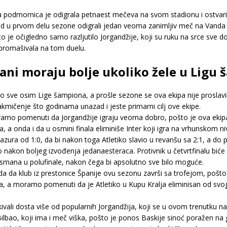
odmornica je odigrala petnaest mečeva na svom stadionu i ostvarila pe
adrid u prvom delu sezone odigrali jedan veoma zanimljiv meč na Vanda 
što je očigledno samo razljutilo Jorgandžije, koji su ruku na srce sve 
promašivala na tom duelu.
ani moraju bolje ukoliko žele u Ligu 
io sve osim Lige šampiona, a prošle sezone se ova ekipa nije proslav
akmičenje što godinama unazad i jeste primarni cilj ove ekipe.
amo pomenuti da Jorgandžije igraju veoma dobro, pošto je ova ekip
ika, a onda i da u osmini finala eliminiše Inter koji igra na vrhunskom 
zura od 1:0, da bi nakon toga Atletiko slavio u revanšu sa 2:1, a do
 nakon boljeg izvođenja jedanaesteraca. Protivnik u četvrtfinalu biće 
smana u polufinale, nakon čega bi apsolutno sve bilo moguće.
da da klub iz prestonice Španije ovu sezonu završi sa trofejom, pošto 
ča, a moramo pomenuti da je Atletiko u Kupu Kralja eliminisan od svog
li dosta više od popularnih Jorgandžija, koji se u ovom trenutku n
Bilbao, koji ima i meč viška, pošto je ponos Baskije sinoć poražen na