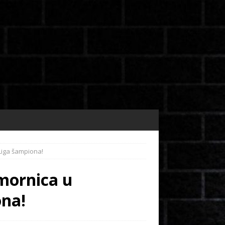
 Liga šampiona!
dmornica u
ona!