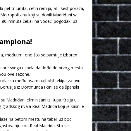
t trijumfa, četiri remija, ali i šest poraza,
Metropolitanu koji su dobili Madriđani sa
do 80. minuta čekali na vodeći pogodak, uz
šampiona!
ila, međutim, ono što se pamti je izboren
a pre svega uspela da dođe do prvog mesta
nivou ove sezone.
 prolaska među osam najboljih ekipa za ovu
Borusija iz Dortmunda i čini se da španski
su Madriđani eliminisani iz Kupa Kralja u
 gradskog rivala Real Madrida koji je kasnije
alaze na petom mestu na tabeli uz bod
 gostovanju kod Real Madrida, što se