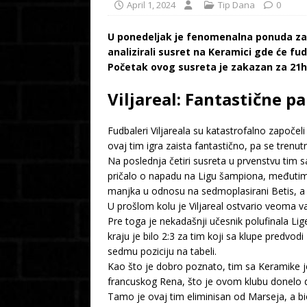
April 1, 2024
Tip Dana
0
U ponedeljak je fenomenalna ponuda za 
analizirali susret na Keramici gde će fud
Početak ovog susreta je zakazan za 21h
Viljareal: Fantastične p
Fudbaleri Viljareala su katastrofalno započe
ovaj tim igra zaista fantastično, pa se tren
Na poslednja četiri susreta u prvenstvu tim sa
pričalo o napadu na Ligu šampiona, međutim, 
manjka u odnosu na sedmoplasirani Betis, a t
U prošlom kolu je Viljareal ostvario veoma 
Pre toga je nekadašnji učesnik polufinala Li
kraju je bilo 2:3 za tim koji sa klupe predvo
sedmu poziciju na tabeli.
Kao što je dobro poznato, tim sa Keramike je
francuskog Rena, što je ovom klubu donelo d
Tamo je ovaj tim eliminisan od Marseja, a bi