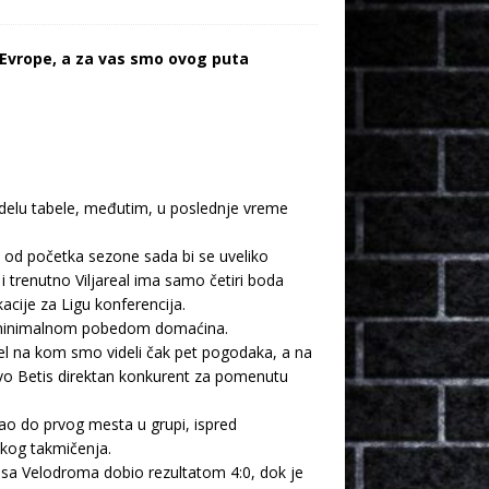
 Evrope, a za vas smo ovog puta
m delu tabele, međutim, u poslednje vreme
.
ko od početka sezone sada bi se uveliko
i trenutno Viljareal ima samo četiri boda
cije za Ligu konferencija.
šen minimalnom pobedom domaćina.
uel na kom smo videli čak pet pogodaka, a na
pravo Betis direktan konkurent za pomenutu
gao do prvog mesta u grupi, ispred
skog takmičenja.
m sa Velodroma dobio rezultatom 4:0, dok je