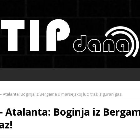
 Atalanta: Boginja iz Bergama u marsejskoj luci traži siguran gaz!
 Atalanta: Boginja iz Berga
az!