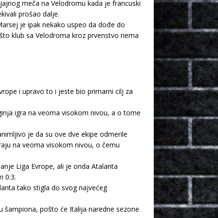
n sjajnog meča na Velodromu kada je francuski
kivali prošao dalje.
m, Marsej je ipak nekako uspeo da dođe do
pošto klub sa Velodroma kroz prvenstvo nema
e i upravo to i jeste bio primarni cilj za
inja igra na veoma visokom nivou, a o tome
animljivo je da su ove dve ekipe odmerile
 igraju na veoma visokom nivou, o čemu
janje Liga Evrope, ali je onda Atalanta
m 0:3.
alanta tako stigla do svog najvećeg
igu šampiona, pošto će Italija naredne sezone