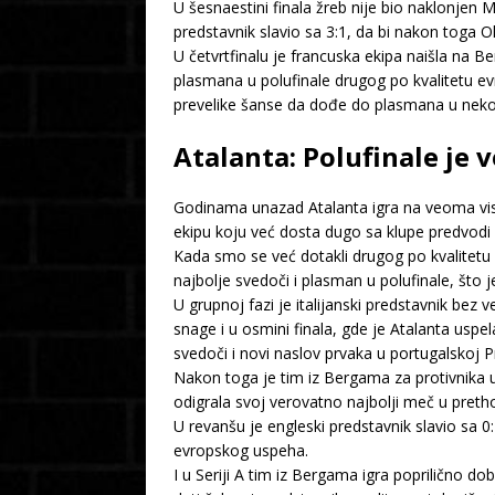
U šesnaestini finala žreb nije bio naklonjen
predstavnik slavio sa 3:1, da bi nakon toga O
U četvrtfinalu je francuska ekipa naišla na Be
plasmana u polufinale drugog po kvalitetu e
prevelike šanse da dođe do plasmana u neko
Atalanta: Polufinale je v
Godinama unazad Atalanta igra na veoma visok
ekipu koju već dosta dugo sa klupe predvodi
Kada smo se već dotakli drugog po kvalite
najbolje svedoči i plasman u polufinale, što j
U grupnoj fazi je italijanski predstavnik bez
snage i u osmini finala, gde je Atalanta usp
svedoči i novi naslov prvaka u portugalskoj Pr
Nakon toga je tim iz Bergama za protivnika u 
odigrala svoj verovatno najbolji meč u pretho
U revanšu je engleski predstavnik slavio sa 0
evropskog uspeha.
I u Seriji A tim iz Bergama igra poprilično d