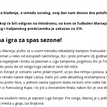
 klađenje, a između ostalog, ovaj dan nam donosi dva polufina
koji će biti odigran na Velodromu, na kom će fudbaleri Marseja
 i italijanskog predstavnika je zakazan za 21h.
a igra za spas sezone!
pu Marseja, pošto se u ovom trenutku nekadašnji šampion Francuske n
lasman u neko od evropskih takmičenja, što i jeste primarni cilj godin
najavljivali i borbu za plasman u Ligu šampiona, pogotovu što je Fr
lo jasno da od svega toga nažalost neće biti ništa.
Evrope je ostvario samo jedan trijumf, uz po dva remija i poraza, a
iv nimalo naivne ekipe Lansa, inače još uvek aktuelnog vicešampiona 
u protiv Nice, u jednom zaista sjajnom duelu na kom smo videli čak če
n iz francuskog Kupa, i to još u šesnaestini finala, nakon što je ova
ma visokom nivou je zapravo Liga Evrope. Pre svega, Marsej je u jed
 mesta u grupi, iza Brajtona.