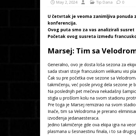
May 2, 2024
Tip Dana
0
U četvrtak je veoma zanimljiva ponuda za
konferencija.
Ovog puta smo za vas analizirali susret 
Početak ovog susreta između francuskog
Marsej: Tim sa Velodrom
Generalno, ovo je dosta loša sezona za eki
sada stvari stoje francuskom velikanu visi p
Čak su pre početka ove sezone sa Velodroma 
takmičenju, već posle prvog dela sezone je bi
Na poslednjih pet mečeva nekadašnji šampion 
stigla u prošlom kolu na svom stadionu prot
Pre toga je Marsej remizirao na svom stadion
Inače, tim sa Velodroma je prerano eliminisa
izvođenja jedanaesteraca.
Jedino takmičenje gde ova ekipa igra na veo
plasmana u šesnaestinu finala, i to sa drugog