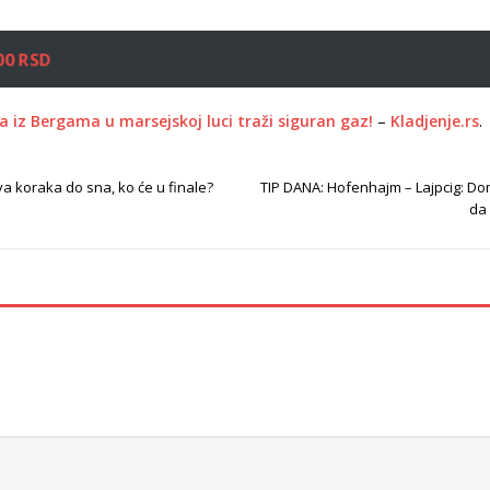
00 RSD
a iz Bergama u marsejskoj luci traži siguran gaz!
–
Kladjenje.rs
.
a koraka do sna, ko će u finale?
TIP DANA: Hofenhajm – Lajpcig: Dom
da