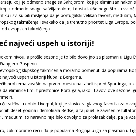
 Marseju koji je odmerio snage sa Šahtjorom, koji je eliminisan nako
limpik odmerio snage sa Viljarealom, i dosta lakše nego što su svi oče
nfiku i svi su bili mišljenja da je portugalski velikan favorit, međuti
vropskog takmičenja i svakako da je trenutno prioritet Liga Evrope, 
 od evropskih takmičenja.
eć najveći uspeh u istoriji!
om nivou, a prošle sezone je to bilo dovoljno za plasman u Ligu Evrop
 Đanpjero Gasperini.
tu evropskog klupskog takmičenja moramo pomenuti da popularna Bog
e najveći uspeh u istoriji kluba iz Bergama.
 većih problema završio na prvom mestu na tabeli ispred Sportinga, a z
ela da eliminiše tim iz prestonice Portugala, iako i Lavovi ove sezone
imeiri.
četvrtfinalu dobio Liverpul, koji je slovio za glavnog favorita za osva
dnih deset godina i demolirala Redse, a taj duel je završen rezultato
:1, međutim, to naravno nije bilo dovoljno za prolazak dalje, pa je At
obro, čak moramo reći i da je popularna Boginja u igri za plasman u L