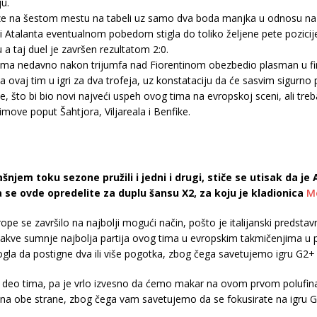
ju.
laze na šestom mestu na tabeli uz samo dva boda manjka u odnosu na
i Atalanta eventualnom pobedom stigla do toliko željene pete pozici
 taj duel je završen rezultatom 2:0.
ama nedavno nakon trijumfa nad Fiorentinom obezbedio plasman u fina
a ovaj tim u igri za dva trofeja, uz konstataciju da će sasvim sigurno 
 što bi bio novi najveći uspeh ovog tima na evropskoj sceni, ali treba 
move poput Šahtjora, Viljareala i Benfike.
njem toku sezone pružili i jedni i drugi, stiče se utisak da j
se ovde opredelite za duplu šansu X2, za koju je kladionica
M
pe se završilo na najbolji mogući način, pošto je italijanski predsta
ikakve sumnje najbolja partija ovog tima u evropskim takmičenjima u 
gla da postigne dva ili više pogotka, zbog čega savetujemo igru G2+
iji deo tima, pa je vrlo izvesno da ćemo makar na ovom prvom polufin
 na obe strane, zbog čega vam savetujemo da se fokusirate na igru G