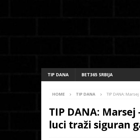
TIP DANA
BET365 SRBIJA
HOME
TIP DANA
TIP DANA: Marsej –
TIP DANA: Marsej –
luci traži siguran g