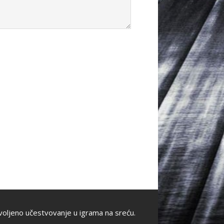
oljeno učestvovanje u igrama na sreću.