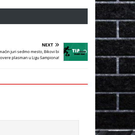
NEXT
aćin juri sedmo mesto, Bikovi bi
 overe plasman u Ligu šampiona!