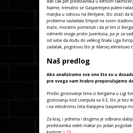
dati čak pet predstavnika u elitnom takmičen
Naime, trenutno se Gasperinijevi puleni na
manjka u odnosu na Rimljane, što znači da b
problema savladala Empoli na svom stadionu a
Inače, moramo pomenuti i da je tim iz Berg
odmeriti snage protiv Juventusa, pa je za sad
od sebe da dođu do velikog finala Liga Evrope,
zadatak, pogotovu što je Marsej eliminisao ti
Naš predlog
Ako analiziramo sve ono što su u dosadaš
pre svega vam hrabro preporučujemo da 
Prošlo gostovanje tima iz Bergama u Ligi Evro
gostovanju kod Liverpula sa 0:3, što je bez 
i na Velodromu četa Đanpjera Gasperinija mo
Za kraj, i jednima i drugima je odbrana slab
predstavnika videti makar po jedan pogodak
kvotom
1.73
.