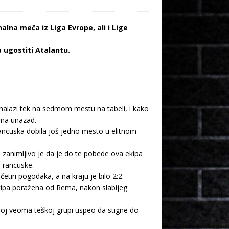
lna meča iz Liga Evrope, ali i Lige
 ugostiti Atalantu.
alazi tek na sedmom mestu na tabeli, i kako
ama unazad.
ancuska dobila još jedno mesto u elitnom
 zanimljivo je da je do te pobede ova ekipa
Francuske.
tiri pogodaka, a na kraju je bilo 2:2.
 ekipa poražena od Rema, nakon slabijeg
noj veoma teškoj grupi uspeo da stigne do