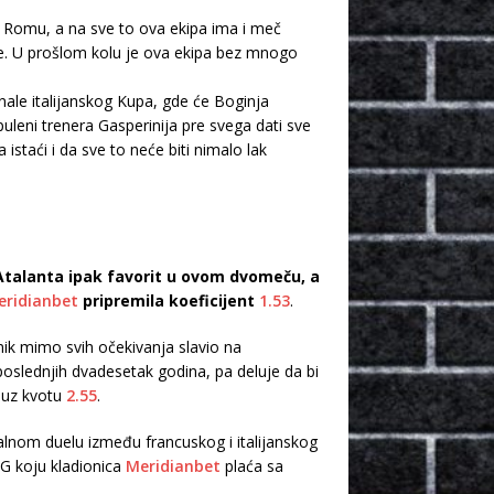
 Romu, a na sve to ova ekipa ima i meč
je. U prošlom kolu je ova ekipa bez mnogo
le italijanskog Kupa, gde će Boginja
puleni trenera Gasperinija pre svega dati sve
istaći i da sve to neće biti nimalo lak
e Atalanta ipak favorit u ovom dvomeču, a
eridianbet
pripremila koeficijent
1.53
.
vnik mimo svih očekivanja slavio na
poslednjih dvadesetak godina, pa deluje da bi
 uz kvotu
2.55
.
alnom duelu između francuskog i italijanskog
G koju kladionica
Meridianbet
plaća sa