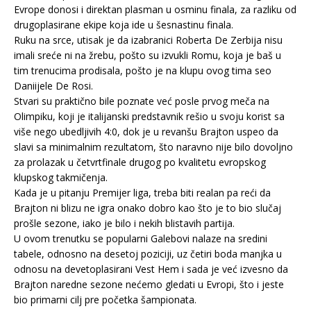
Evrope donosi i direktan plasman u osminu finala, za razliku od
drugoplasirane ekipe koja ide u šesnastinu finala.
Ruku na srce, utisak je da izabranici Roberta De Zerbija nisu
imali sreće ni na žrebu, pošto su izvukli Romu, koja je baš u
tim trenucima prodisala, pošto je na klupu ovog tima seo
Daniijele De Rosi.
Stvari su praktično bile poznate već posle prvog meča na
Olimpiku, koji je italijanski predstavnik rešio u svoju korist sa
više nego ubedljivih 4:0, dok je u revanšu Brajton uspeo da
slavi sa minimalnim rezultatom, što naravno nije bilo dovoljno
za prolazak u četvrtfinale drugog po kvalitetu evropskog
klupskog takmičenja.
Kada je u pitanju Premijer liga, treba biti realan pa reći da
Brajton ni blizu ne igra onako dobro kao što je to bio slučaj
prošle sezone, iako je bilo i nekih blistavih partija.
U ovom trenutku se popularni Galebovi nalaze na sredini
tabele, odnosno na desetoj poziciji, uz četiri boda manjka u
odnosu na devetoplasirani Vest Hem i sada je već izvesno da
Brajton naredne sezone nećemo gledati u Evropi, što i jeste
bio primarni cilj pre početka šampionata.