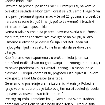
veoma mladu ekipu.
Uzmimo za primer i poslednji meč u Premijer ligi, na kom je
ova ekipa savladala Notingem Forest sa 2:3. Samo Tijago Silva
je u prvih jedanaest igrača imao više od 25 godina, a prosek će
naredne sezone biti još i manji, pošto će vremešni brazilski
internacionalac napustiti klub.
Nema nikakve sumnje da je pred Plavcima svetla budućnost,
međutim, treba i sačuvati sve ove igrače na okupu, ali ako
uzmemo u obzir da je vlasnik Čelsija Tod Boli jedan od
najbogatijih ljudi na svetu, to ne bi smelo da se dovede u
pitanje.
Kao što smo već napomenuli, u prošlom kolu je tim sa
Stamford Bridža slavio na gostovanju kod Notingem Foresta, i
to nakon preokreta koji su kreirali Sterling i Džekson, pa je
plasman u Evropu veoma blizu, pogotovu što Njukasl u ovom
kolu gostuje kod Mančester Junajteda.
Generalno, u poslednje vreme izabranici Maurisija Poketina
igraju veoma dobro, pa je tako ovaj tim na tri poslednja duela
u prvenstvu ostvario isto toliko trijumfa.
Pre tog trijumfa u prošlom kolu, Plavci su na svom stadionu
demolirali Vest Hem sa više nego ubedljivih 5:0, uz dva gola