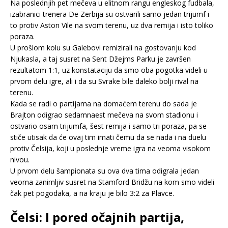
Na poslednjih pet mečeva u elitnom rangu engleskog fudbala,
izabranici trenera De Zerbija su ostvarili samo jedan trijumf i
to protiv Aston Vile na svom terenu, uz dva remija i isto toliko
poraza.
U prošlom kolu su Galebovi remizirali na gostovanju kod
Njukasla, a taj susret na Sent Džejms Parku je završen
rezultatom 1:1, uz konstataciju da smo oba pogotka videli u
prvom delu igre, ali i da su Svrake bile daleko bolji rival na
terenu.
Kada se radi o partijama na domaćem terenu do sada je
Brajton odigrao sedamnaest mečeva na svom stadionu i
ostvario osam trijumfa, šest remija i samo tri poraza, pa se
stiče utisak da će ovaj tim imati čemu da se nada i na duelu
protiv Čelsija, koji u poslednje vreme igra na veoma visokom
nivou.
U prvom delu šampionata su ova dva tima odigrala jedan
veoma zanimljiv susret na Stamford Bridžu na kom smo videli
čak pet pogodaka, a na kraju je bilo 3:2 za Plavce.
Čelsi: I pored očajnih partija,