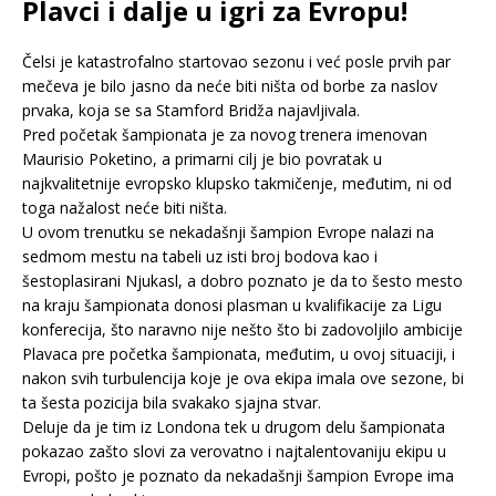
Plavci i dalje u igri za Evropu!
Čelsi je katastrofalno startovao sezonu i već posle prvih par
mečeva je bilo jasno da neće biti ništa od borbe za naslov
prvaka, koja se sa Stamford Bridža najavljivala.
Pred početak šampionata je za novog trenera imenovan
Maurisio Poketino, a primarni cilj je bio povratak u
najkvalitetnije evropsko klupsko takmičenje, međutim, ni od
toga nažalost neće biti ništa.
U ovom trenutku se nekadašnji šampion Evrope nalazi na
sedmom mestu na tabeli uz isti broj bodova kao i
šestoplasirani Njukasl, a dobro poznato je da to šesto mesto
na kraju šampionata donosi plasman u kvalifikacije za Ligu
konferecija, što naravno nije nešto što bi zadovoljilo ambicije
Plavaca pre početka šampionata, međutim, u ovoj situaciji, i
nakon svih turbulencija koje je ova ekipa imala ove sezone, bi
ta šesta pozicija bila svakako sjajna stvar.
Deluje da je tim iz Londona tek u drugom delu šampionata
pokazao zašto slovi za verovatno i najtalentovaniju ekipu u
Evropi, pošto je poznato da nekadašnji šampion Evrope ima