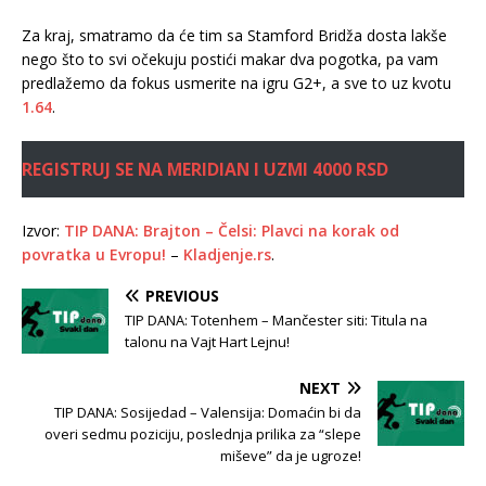
Za kraj, smatramo da će tim sa Stamford Bridža dosta lakše
nego što to svi očekuju postići makar dva pogotka, pa vam
predlažemo da fokus usmerite na igru G2+, a sve to uz kvotu
1.64
.
REGISTRUJ SE NA MERIDIAN I UZMI 4000 RSD
Izvor:
TIP DANA: Brajton – Čelsi: Plavci na korak od
povratka u Evropu!
–
Kladjenje.rs
.
PREVIOUS
TIP DANA: Totenhem – Mančester siti: Titula na
talonu na Vajt Hart Lejnu!
NEXT
TIP DANA: Sosijedad – Valensija: Domaćin bi da
overi sedmu poziciju, poslednja prilika za “slepe
miševe” da je ugroze!