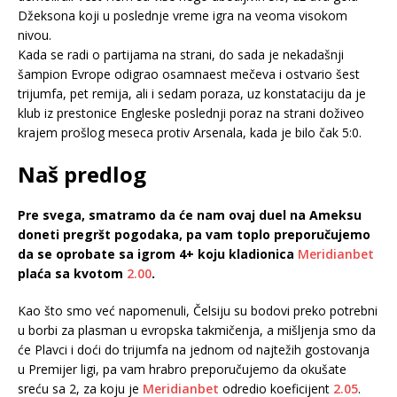
Džeksona koji u poslednje vreme igra na veoma visokom
nivou.
Kada se radi o partijama na strani, do sada je nekadašnji
šampion Evrope odigrao osamnaest mečeva i ostvario šest
trijumfa, pet remija, ali i sedam poraza, uz konstataciju da je
klub iz prestonice Engleske poslednji poraz na strani doživeo
krajem prošlog meseca protiv Arsenala, kada je bilo čak 5:0.
Naš predlog
Pre svega, smatramo da će nam ovaj duel na Ameksu
doneti pregršt pogodaka, pa vam toplo preporučujemo
da se oprobate sa igrom 4+ koju kladionica
Meridianbet
plaća sa kvotom
2.00
.
Kao što smo već napomenuli, Čelsiju su bodovi preko potrebni
u borbi za plasman u evropska takmičenja, a mišljenja smo da
će Plavci i doći do trijumfa na jednom od najtežih gostovanja
u Premijer ligi, pa vam hrabro preporučujemo da okušate
sreću sa 2, za koju je
Meridianbet
odredio koeficijent
2.05
.