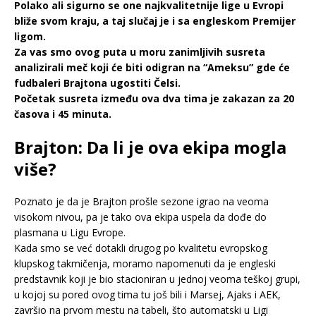
Polako ali sigurno se one najkvalitetnije lige u Evropi
bliže svom kraju, a taj slučaj je i sa engleskom Premijer
ligom.
Za vas smo ovog puta u moru zanimljivih susreta
analizirali meč koji će biti odigran na “Ameksu” gde će
fudbaleri Brajtona ugostiti Čelsi.
Početak susreta između ova dva tima je zakazan za 20
časova i 45 minuta.
Brajton: Da li je ova ekipa mogla
više?
Poznato je da je Brajton prošle sezone igrao na veoma
visokom nivou, pa je tako ova ekipa uspela da dođe do
plasmana u Ligu Evrope.
Kada smo se već dotakli drugog po kvalitetu evropskog
klupskog takmičenja, moramo napomenuti da je engleski
predstavnik koji je bio stacioniran u jednoj veoma teškoj grupi,
u kojoj su pored ovog tima tu još bili i Marsej, Ajaks i AEK,
završio na prvom mestu na tabeli, što automatski u Ligi