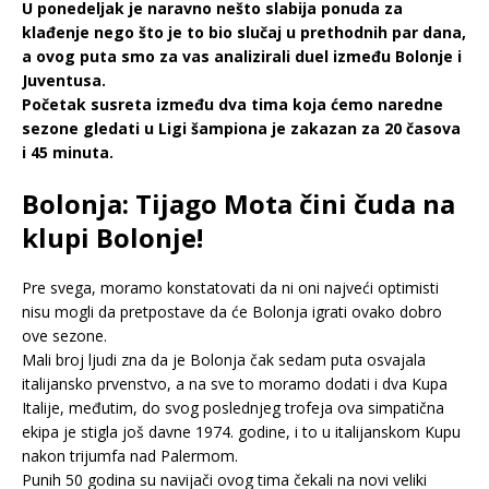
U ponedeljak je naravno nešto slabija ponuda za
klađenje nego što je to bio slučaj u prethodnih par dana,
a ovog puta smo za vas analizirali duel između Bolonje i
Juventusa.
Početak susreta između dva tima koja ćemo naredne
sezone gledati u Ligi šampiona je zakazan za 20 časova
i 45 minuta.
Bolonja: Tijago Mota čini čuda na
klupi Bolonje!
Pre svega, moramo konstatovati da ni oni najveći optimisti
nisu mogli da pretpostave da će Bolonja igrati ovako dobro
ove sezone.
Mali broj ljudi zna da je Bolonja čak sedam puta osvajala
italijansko prvenstvo, a na sve to moramo dodati i dva Kupa
Italije, međutim, do svog poslednjeg trofeja ova simpatična
ekipa je stigla još davne 1974. godine, i to u italijanskom Kupu
nakon trijumfa nad Palermom.
Punih 50 godina su navijači ovog tima čekali na novi veliki