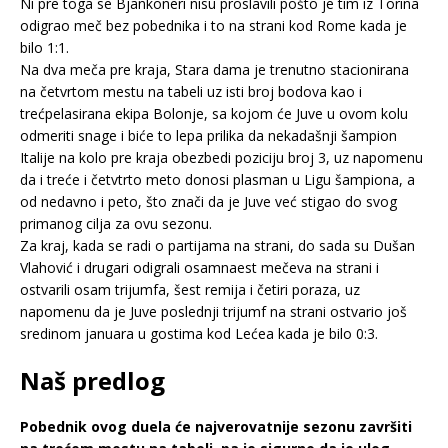
Ni pre toga se Bjankoneri nisu proslavili pošto je tim iz Torina
odigrao meč bez pobednika i to na strani kod Rome kada je
bilo 1:1.
Na dva meča pre kraja, Stara dama je trenutno stacionirana
na četvrtom mestu na tabeli uz isti broj bodova kao i
trećpelasirana ekipa Bolonje, sa kojom će Juve u ovom kolu
odmeriti snage i biće to lepa prilika da nekadašnji šampion
Italije na kolo pre kraja obezbedi poziciju broj 3, uz napomenu
da i treće i četvtrto meto donosi plasman u Ligu šampiona, a
od nedavno i peto, što znači da je Juve već stigao do svog
primanog cilja za ovu sezonu.
Za kraj, kada se radi o partijama na strani, do sada su Dušan
Vlahović i drugari odigrali osamnaest mečeva na strani i
ostvarili osam trijumfa, šest remija i četiri poraza, uz
napomenu da je Juve poslednji trijumf na strani ostvario još
sredinom januara u gostima kod Lećea kada je bilo 0:3.
Naš predlog
Pobednik ovog duela će najverovatnije sezonu završiti