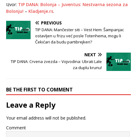
Izvor:
TIP DANA: Bolonja – Juventus: Nestvarna sezona za
Bolonju!
–
Kladjenje.rs
.
PREVIOUS
TIP DANA: Mančester siti – Vest Hem: Šampanjac
ostavljen u frizu već posle Totenhema, mogu li
Čekićari da budu partibrejkeri?
NEXT
TIP DANA: Crvena zvezda – Vojvodina: Ubrati Lale
za duplu krunu!
BE THE FIRST TO COMMENT
Leave a Reply
Your email address will not be published.
Comment