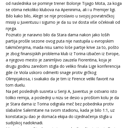
od naslednika se pominje trener Bolonje Tijago Mota, za koga
se otima nekoliko klubova na Apeninima, ali i u Premijer ligi.
Bilo kako bilo, Alegri se nije proslavio u svojoj povratničkoj
misiiji u Juventusu i sigurno je da su svi dosta više očekivali od
njega.
Poznato je naravno bilo da Stara dama nakon jako loših
partija prošle sezone ovog puta nije nastupila u evropskim
takmičenjima, mada nisu samo loše partije krive za to, pošto
je zbog finansijskih problema klub iz Torina izbačen iz Evrope,
a njegovo mesto je zanimljivo zauzela Fiorentina, koja je
drugu godinu zaredom stigla do veliko finala Lige konferencija
gde će Viola uskoro odmeriti snage protiv grčkog
Olimpijakosa, i svakako da je tim iz Firence veliki favorit na
tom duelu.
Na pet poslednjih susreta u Seriji A, Juventus je ostvario isto
toliko remija, a poslednji u nizu se desio u prošlom kolu je da
je Stara dama iz Torina odigrala meč bez pobednika protiv
slabašne Salernitane na svom stadionu, kada je bilo 1:1, uz
konstatacju dao je domaća ekipa do izjednačenja stigla u
sudijskoj nadoknadi.