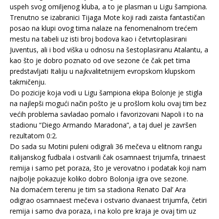
uspeh svog omiljenog kluba, a to je plasman u Ligu šampiona.
Trenutno se izabranici Tijaga Mote koji radi zaista fantastičan
posao na klupi ovog tima nalaze na fenomenalnom trećem
mestu na tabeli uz isti broj bodova kao i četvrtoplasirani
Juventus, ali i bod viška u odnosu na šestoplasiranu Atalantu, a
kao što je dobro poznato od ove sezone će čak pet tima
predstavljati Italiju u najkvalitetnijem evropskom klupskom
takmičenju.
Do pozicije koja vodi u Ligu šampiona ekipa Bolonje je stigla
na najlepši mogući način pošto je u prošlom kolu ovaj tim bez
većih problema savladao pomalo i favorizovani Napoli i to na
stadionu “Diego Armando Maradona”, a taj duel je završen
rezultatom 0:2.
Do sada su Motini puleni odigrali 36 mečeva u elitnom rangu
italijanskog fudbala i ostvarili čak osamnaest trijumfa, trinaest
remija i samo pet poraza, što je verovatno i podatak koji nam
najbolje pokazuje koliko dobro Bolonja igra ove sezone.
Na domaćem terenu je tim sa stadiona Renato Dal’ Ara
odigrao osamnaest mečeva i ostvario dvanaest trijumfa, četiri
remija i samo dva poraza, i na kolo pre kraja je ovaj tim uz