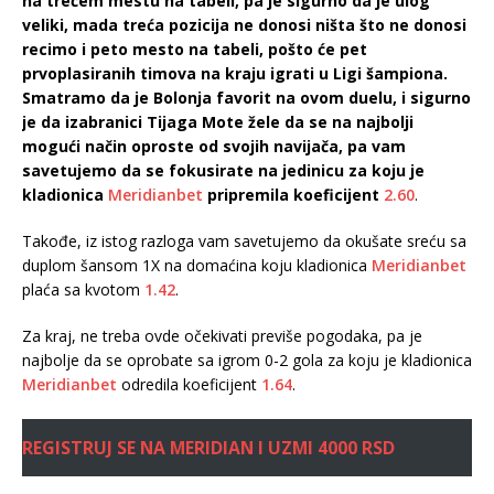
na trećem mestu na tabeli, pa je sigurno da je ulog
veliki, mada treća pozicija ne donosi ništa što ne donosi
recimo i peto mesto na tabeli, pošto će pet
prvoplasiranih timova na kraju igrati u Ligi šampiona.
Smatramo da je Bolonja favorit na ovom duelu, i sigurno
je da izabranici Tijaga Mote žele da se na najbolji
mogući način oproste od svojih navijača, pa vam
savetujemo da se fokusirate na jedinicu za koju je
kladionica
Meridianbet
pripremila koeficijent
2.60
.
Takođe, iz istog razloga vam savetujemo da okušate sreću sa
duplom šansom 1X na domaćina koju kladionica
Meridianbet
plaća sa kvotom
1.42
.
Za kraj, ne treba ovde očekivati previše pogodaka, pa je
najbolje da se oprobate sa igrom 0-2 gola za koju je kladionica
Meridianbet
odredila koeficijent
1.64
.
REGISTRUJ SE NA MERIDIAN I UZMI 4000 RSD