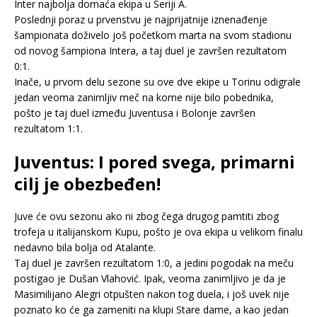
Inter najbolja domaća ekipa u Seriji A.
Poslednji poraz u prvenstvu je najprijatnije iznenađenje
šampionata doživelo još početkom marta na svom stadionu
od novog šampiona Intera, a taj duel je završen rezultatom
0:1.
Inače, u prvom delu sezone su ove dve ekipe u Torinu odigrale
jedan veoma zanimljiv meč na kome nije bilo pobednika,
pošto je taj duel između Juventusa i Bolonje završen
rezultatom 1:1.
Juventus: I pored svega, primarni
cilj je obezbeđen!
Juve će ovu sezonu ako ni zbog čega drugog pamtiti zbog
trofeja u italijanskom Kupu, pošto je ova ekipa u velikom finalu
nedavno bila bolja od Atalante.
Taj duel je završen rezultatom 1:0, a jedini pogodak na meču
postigao je Dušan Vlahović. Ipak, veoma zanimljivo je da je
Masimilijano Alegri otpušten nakon tog duela, i još uvek nije
poznato ko će ga zameniti na klupi Stare dame, a kao jedan