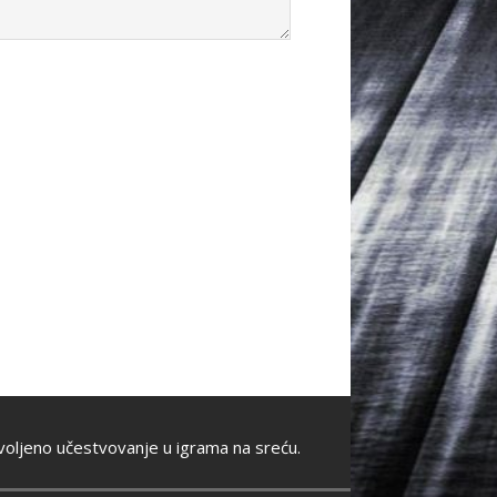
oljeno učestvovanje u igrama na sreću.