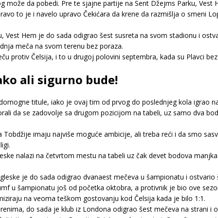
og može da pobedi. Pre te sjajne partije na Sent Džejms Parku, Ves
 upravo to je i navelo upravo Čekićara da krene da razmišlja o smeni
Vest Hem je do sada odigrao šest susreta na svom stadionu i ostvario
slednja meča na svom terenu bez poraza.
protiv Čelsija, i to u drugoj polovini septembra, kada su Plavci bez v
ako ali sigurno bude!
 domogne titule, iako je ovaj tim od prvog do poslednjeg kola igrao 
orali da se zadovolje sa drugom pozicijom na tabeli, uz samo dva bod
 Tobdžije imaju najviše moguće ambicije, ali treba reći i da smo sas
igi.
ske nalazi na četvrtom mestu na tabeli uz čak devet bodova manjka u
gleske je do sada odigrao dvanaest mečeva u šampionatu i ostvario šes
jumf u šampionatu još od početka oktobra, a protivnik je bio ove sezo
emiziraju na veoma teškom gostovanju kod Čelsija kada je bilo 1:1.
enima, do sada je klub iz Londona odigrao šest mečeva na strani i ost