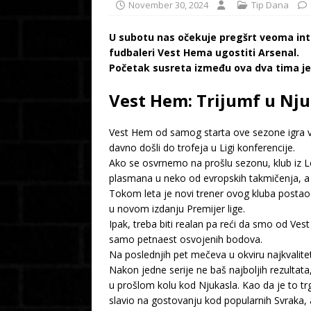
November 30, 2024
Tip Dana
U subotu nas očekuje pregšrt veoma int
fudbaleri Vest Hema ugostiti Arsenal.
Početak susreta između ova dva tima je
Vest Hem: Trijumf u Nju
Vest Hem od samog starta ove sezone igra ve
davno došli do trofeja u Ligi konferencije.
Ako se osvrnemo na prošlu sezonu, klub iz L
plasmana u neko od evropskih takmičenja, a 
Tokom leta je novi trener ovog kluba postao
u novom izdanju Premijer lige.
Ipak, treba biti realan pa reći da smo od Ve
samo petnaest osvojenih bodova.
Na poslednjih pet mečeva u okviru najkvalitetn
Nakon jedne serije ne baš najboljih rezultata
u prošlom kolu kod Njukasla. Kao da je to tr
slavio na gostovanju kod popularnih Svraka, a