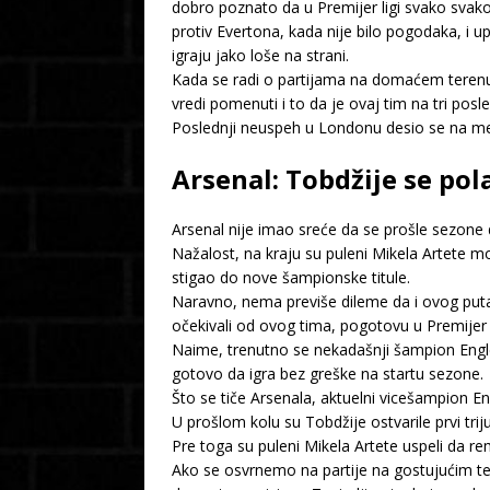
dobro poznato da u Premijer ligi svako svak
protiv Evertona, kada nije bilo pogodaka, i
igraju jako loše na strani.
Kada se radi o partijama na domaćem terenu, 
vredi pomenuti i to da je ovaj tim na tri po
Poslednji neuspeh u Londonu desio se na meču 
Arsenal: Tobdžije se pol
Arsenal nije imao sreće da se prošle sezone
Nažalost, na kraju su puleni Mikela Artete m
stigao do nove šampionske titule.
Naravno, nema previše dileme da i ovog puta
očekivali od ovog tima, pogotovu u Premijer l
Naime, trenutno se nekadašnji šampion Engle
gotovo da igra bez greške na startu sezone.
Što se tiče Arsenala, aktuelni vicešampion En
U prošlom kolu su Tobdžije ostvarile prvi tri
Pre toga su puleni Mikela Artete uspeli da r
Ako se osvrnemo na partije na gostujućim ter