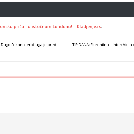
bonsku priča i u istočnom Londonu!
–
Kladjenje.rs
.
 Dugo čekani derbi juga je pred
TIP DANA: Fiorentina – Inter: Viol