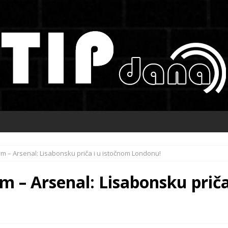
m – Arsenal: Lisabonsku priča i u istočnom Londonu!
 – Arsenal: Lisabonsku priča