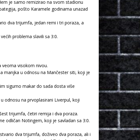
t Hem je samo remizirao na svom stadionu
 Lopategija, pošto Karamele godinama unazad
 dva trijumfa, jedan remi i tri poraza, a
ećih problema slavili sa 3:0.
na veoma visokom nivou.
a manjka u odnosu na Mančester siti, koji je
vim sigurno makar do sada dosta više
 odnosu na prvoplasirani Liverpul, koji
t trijumfa, četiri remija i dva poraza.
ne odličan Notingem, koji je savladan sa 3:0.
vario dva trijumfa, doživeo dva poraza, ali i