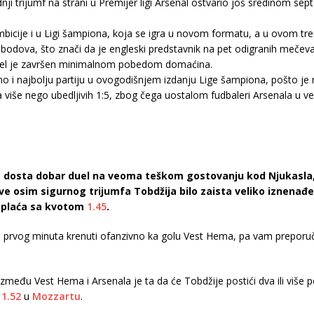
ednji trijumf na strani u Premijer ligi Arsenal ostvario još sredinom
icije i u Ligi šampiona, koja se igra u novom formatu, a u ovom tre
dova, što znači da je engleski predstavnik na pet odigranih mečeva os
 duel je završen minimalnom pobedom domaćina.
no i najbolju partiju u ovogodišnjem izdanju Lige šampiona, pošto je
sa više nego ubedljivih 1:5, zbog čega uostalom fudbaleri Arsenala 
o dosta dobar duel na veoma teškom gostovanju kod Njukasla, 
sve osim sigurnog trijumfa Tobdžija bilo zaista veliko iznena
plaća sa kvotom
1.45
.
prvog minuta krenuti ofanzivno ka golu Vest Hema, pa vam preporuč
između Vest Hema i Arsenala je ta da će Tobdžije postići dva ili viš
u
1.52
u
Mozzartu
.