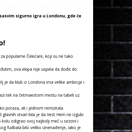
sasvim sigurno igra u Londonu, gde će
o!
a popularne Čekićare, koji su ne tako
đutim, ova ekipa nije uspela da dođe do
je da klub iz Londona ima velike ambicije i
lazi tek na četrnaestom mestu na tabeli uz
ko poraza, ali i jednom remizirala.
 glavnih stvari bila je da Vest Hem ne izgubi
kolu odigrao svoj najbolji meč u sezoni i
kog fudbala bilo veliko iznenađenje, iako je