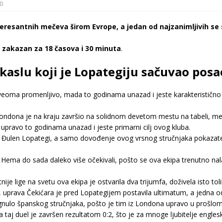
0
eresantnih mečeva širom Evrope, a jedan od najzanimljivih se 
 zakazan za 18 časova i 30 minuta
.
kaslu koji je Lopategiju sačuvao posa
oma promenljivo, mada to godinama unazad i jeste karakteristično z
ondona je na kraju završio na solidnom devetom mestu na tabeli, me
upravo to godinama unazad i jeste primarni cilj ovog kluba.
 Đulen Lopategi, a samo dovođenje ovog vrsnog stručnjaka pokazatelj 
st Hema do sada daleko više očekivali, pošto se ova ekipa trenutno na
ije lige na svetu ova ekipa je ostvarila dva trijumfa, doživela isto toli
, uprava Čekićara je pred Lopategijem postavila ultimatum, a jedna od
gnulo španskog stručnjaka, pošto je tim iz Londona upravo u prošlom 
 taj duel je završen rezultatom 0:2, što je za mnoge ljubitelje engles