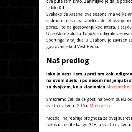
dva puta remizirao. Zanimljivo je da je posl
je bilo 0:1.
Svakako da Arsenal ove sezone ima velike amb
sedmom mestu na tabeli uz deset osvojenih bo
poraz, i to na gostovanju kod Intera, a taj
U prošlom kolu su Tobdžije odigrale verovat
Sportinga, a taj duel u Lisabonu je završen 
gostovanje kod Vest Hema.
Naš predlog
Iako je Vest Hem u prošlom kolu odigra
na ovom duelu, i po našem mišljenju bi 
sa dvojkom, koju kladionica
Mozzartbet
Smatramo čak da će gosti na ovom duelu od 
sve to uz kvotu
2.10
u
Mozzartu
.
Možda i najrealnija prognoza za ovaj susret 
fokus usmerite ka igri G2+, a sve to uz kvot