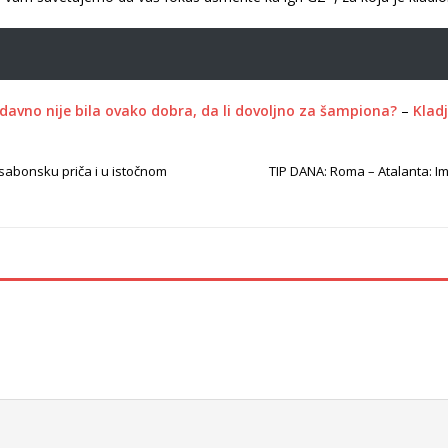
odavno nije bila ovako dobra, da li dovoljno za šampiona?
–
Kladj
isabonsku priča i u istočnom
TIP DANA: Roma – Atalanta: Im