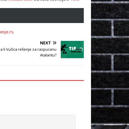
enje.rs
.
NEXT
a li Vučica rešenje za raspucanu
Atalantu?