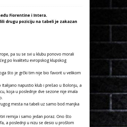
đu Fiorentine i Intera.
li drugu poziciju na tabeli je zakazan
rope, pa su se svi u klubu ponovo morali
ećeg po kvalitetu evropskog klupskog
oga što je grčki tim nije bio favorit u velikom
Italijano napustio klub i prešao u Bolonju, a
u, koja u poslednje dve sezone nije imala
o.
i drugog mesta na tabeli uz samo bod manjka
etiri remija i samo jedan poraz. Ono što
a, a poslednji u nizu se desio u prošlom