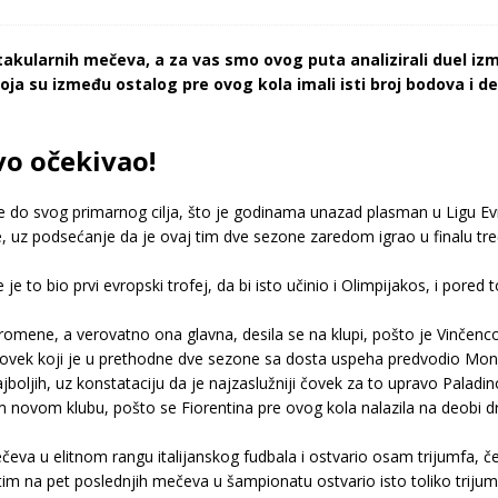
akularnih mečeva, a za vas smo ovog puta analizirali duel izme
a su između ostalog pre ovog kola imali isti broj bodova i deli
vo očekivao!
ne do svog primarnog cilja, što je godinama unazad plasman u Ligu Ev
e, uz podsećanje da je ovaj tim dve sezone zaredom igrao u finalu tr
 to bio prvi evropski trofej, da bi isto učinio i Olimpijakos, i pored t
omene, a verovatno ona glavna, desila se na klupi, pošto je Vinčenco 
ovek koji je u prethodne dve sezone sa dosta uspeha predvodio Monc
oljih, uz konstataciju da je najzaslužniji čovek za to upravo Paladin
svom novom klubu, pošto se Fiorentina pre ovog kola nalazila na deob
čeva u elitnom rangu italijanskog fudbala i ostvario osam trijumfa, č
 na pet poslednjih mečeva u šampionatu ostvario isto toliko trijumf