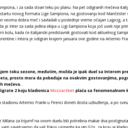
mpiona, i za sada stvari teku po planu. Na pet odigranih mečeva italija
startu novog formata Lige šampiona, na gostovanju kod Mančester sit
dan veoma dobra meč i savladali u poslednje vreme očajan Lajpcig, 
da je Inter za sada jedina ekipa u Ligi šampiona koja još uvek nije pri
 kolu, kada će italijanski predstavnik gostovati kod aktuelnog šam
rentine i Intera je odigran krajem januara ove godine na Artemio Fr
em toku sezone, međutim, možda je ipak duel sa Interom preve
udeta, prosto mora da pobeđuje na ovakvim gostovanjima, pogo
ih mečeva.
grate 2 koju kladionica
Mozzartbet
plaća sa fenomenalnom
stadionu Artemio Franki u Firenci doneti dosta uzbuđenja, a po sveu
 iz Milana za trijumf na ovom duelu biti potrebna makar dva postignu
 vam savetujemo da vaš fokus usmerite ka igri G2+, za koju je kladi