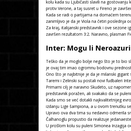
kolu kada su Ljubičasti slavili na gostovanju
protiv Verone, a taj susret u Firenci je završ
Kada se radi o partijama na domaćem terenu, 
zanimljivo je da je Viola na četiri poslednja 
Za kraj, italijanski predstavnik i ove sezone
završen rezultatom 3:2. Naravno, plasman Fio
Inter: Mogu li Neroazur
Teško da je moglo bolje nego što je to bio 
je ovaj tim imao ogromnu bodovnu prednost 
Ono što je najbitnije je da je milanski gigan
Taremi i Zelinski su postali novi fudbaleri In
Primarni cilj je naravno Skudeto, uz napomenu
predstavnik poražen, ali svakako da se pulen
Kada smo se već dotakli najkvalitetnijeg evr
izdanju Lige šampiona, a u ovom trenutku se
Upravo ova dva tima su nedavno odmerila snag
Čalhanoglu propustio da realizuje jedanaest
U prošlom kolu su puleni Simonea Inzagija od