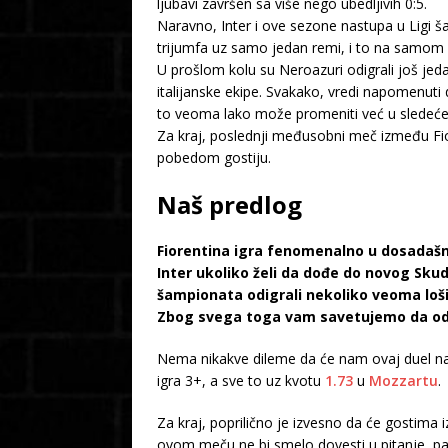
ljubavi završen sa više nego ubedljivih 0:5.
Naravno, Inter i ove sezone nastupa u Ligi ša
trijumfa uz samo jedan remi, i to na samom 
U prošlom kolu su Neroazuri odigrali još je
italijanske ekipe. Svakako, vredi napomenuti 
to veoma lako može promeniti već u sledećem
Za kraj, poslednji međusobni meč između Fio
pobedom gostiju.
Naš predlog
Fiorentina igra fenomenalno u dosadašnj
Inter ukoliko želi da dođe do novog Sk
šampionata odigrali nekoliko veoma loš
Zbog svega toga vam savetujemo da odi
Nema nikakve dileme da će nam ovaj duel na 
igra 3+, a sve to uz kvotu
1.73
u
Mozzartu
.
Za kraj, poprilično je izvesno da će gostima
ovom meču ne bi smelo dovesti u pitanje, pa