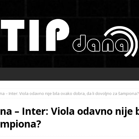
ina – Inter: Viola odavno nije bila ovako dobra, da li dovoljno za šampiona?
a – Inter: Viola odavno nije 
šampiona?