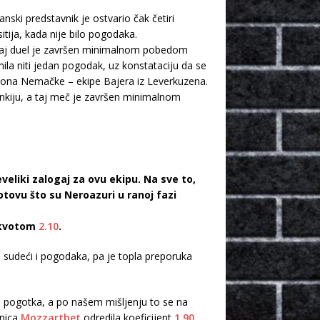
nski predstavnik je ostvario čak četiri
ija, kada nije bilo pogodaka.
a taj duel je završen minimalnom pobedom
mila niti jedan pogodak, uz konstataciju da se
piona Nemačke – ekipe Bajera iz Leverkuzena.
ankiju, a taj meč je završen minimalnom
liki zalogaj za ovu ekipu. Na sve to,
tovu što su Neroazuri u ranoj fazi
 kvotom
2.10
.
 sudeći i pogodaka, pa je topla preporuka
ta pogotka, a po našem mišljenju to se na
onica
Mozzartbet
odredila koeficijent
1.90
.