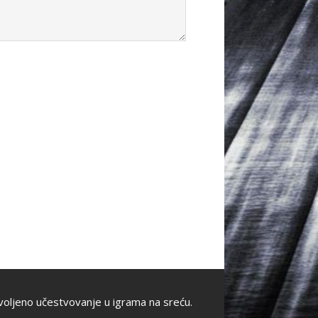
oljeno učestvovanje u igrama na sreću.