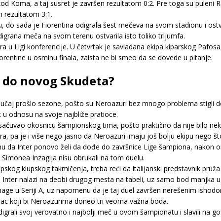
 kod Koma, a taj susret je završen rezultatom 0:2. Pre toga su puleni 
en rezultatom 3:1.
do sada je Fiorentina odigrala šest mečeva na svom stadionu i ostvari
odigrana meča na svom terenu ostvarila isto toliko trijumfa.
 igra u Ligi konferencije. U četvrtak je savladana ekipa kiparskog Pafo
rentine u osminu finala, zaista ne bi smeo da se dovede u pitanje.
i do novog Skudeta?
slučaj prošlo sezone, pošto su Neroazuri bez mnogo problema stigli d
u odnosu na svoje najbliže pratioce.
t sačuvao okosnicu šampionskog tima, pošto praktično da nije bilo neki
tera, pa je i više nego jasno da Neroazuri imaju još bolju ekipu nego št
 da Inter ponovo želi da dođe do završnice Lige šampiona, nakon onog 
i Simonea Inzagija nisu obrukali na tom duelu.
opskog klupskog takmičenja, treba reći da italijanski predstavnik pr
 Inter nalazi na deobi drugog mesta na tabeli, uz samo bod manjka u
e u Seriji A, uz napomenu da je taj duel završen nerešenim ishodom, 
eac koji bi Neroazurima doneo tri veoma važna boda.
igrali svoj verovatno i najbolji meč u ovom šampionatu i slavili na g