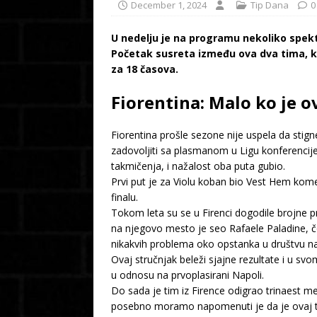
December 1, 2024
Tip Dana
0
U nedelju je na programu nekoliko spekt
Početak susreta između ova dva tima, koj
za 18 časova.
Fiorentina: Malo ko je o
Fiorentina prošle sezone nije uspela da stig
zadovoljiti sa plasmanom u Ligu konferencij
takmičenja, i nažalost oba puta gubio.
Prvi put je za Violu koban bio Vest Hem kome je
finalu.
Tokom leta su se u Firenci dogodile brojne pr
na njegovo mesto je seo Rafaele Paladine, č
nikakvih problema oko opstanka u društvu najb
Ovaj stručnjak beleži sjajne rezultate i u 
u odnosu na prvoplasirani Napoli.
Do sada je tim iz Firence odigrao trinaest me
posebno moramo napomenuti je da je ovaj tim