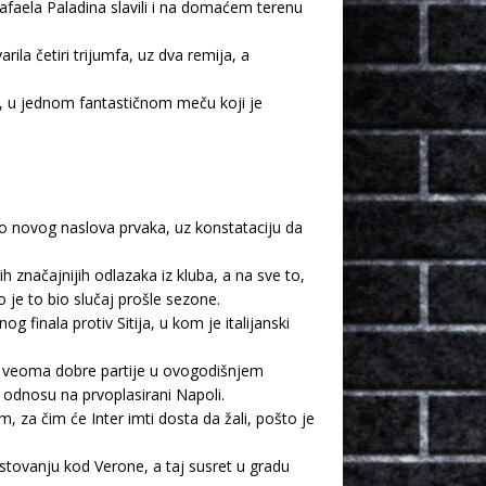
Rafaela Paladina slavili i na domaćem terenu
la četiri trijumfa, uz dva remija, a
sa, u jednom fantastičnom meču koji je
o novog naslova prvaka, uz konstataciju da
h značajnijih odlazaka iz kluba, a na sve to,
o je to bio slučaj prošle sezone.
finala protiv Sitija, u kom je italijanski
uža veoma dobre partije u ovogodišnjem
 odnosu na prvoplasirani Napoli.
za čim će Inter imti dosta da žali, pošto je
ostovanju kod Verone, a taj susret u gradu