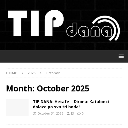
HOME
2025
October
Month:
October 2025
TIP DANA: Hetafe – Đirona: Katalonci
dolaze po sva tri boda!
October 31, 2025
JS
0