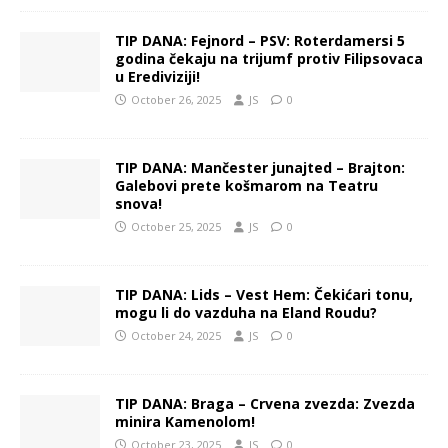
TIP DANA: Fejnord – PSV: Roterdamersi 5
godina čekaju na trijumf protiv Filipsovaca
u Erediviziji!
October 26, 2025
JS
0
TIP DANA: Mančester junajted – Brajton:
Galebovi prete košmarom na Teatru
snova!
October 25, 2025
JS
0
TIP DANA: Lids – Vest Hem: Čekićari tonu,
mogu li do vazduha na Eland Roudu?
October 24, 2025
JS
0
TIP DANA: Braga – Crvena zvezda: Zvezda
minira Kamenolom!
October 23, 2025
JS
0