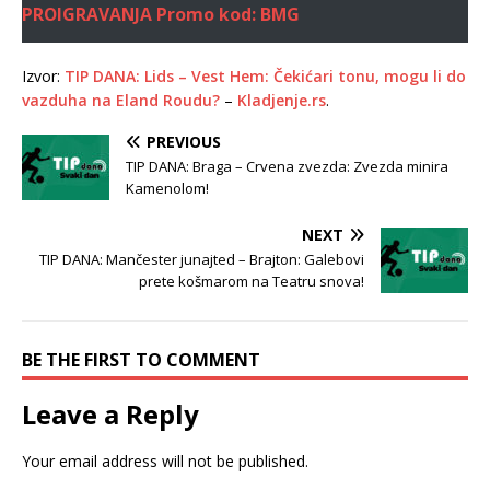
PROIGRAVANJA
Promo kod: BMG
Izvor:
TIP DANA: Lids – Vest Hem: Čekićari tonu, mogu li do
vazduha na Eland Roudu?
–
Kladjenje.rs
.
PREVIOUS
TIP DANA: Braga – Crvena zvezda: Zvezda minira
Kamenolom!
NEXT
TIP DANA: Mančester junajted – Brajton: Galebovi
prete košmarom na Teatru snova!
BE THE FIRST TO COMMENT
Leave a Reply
Your email address will not be published.