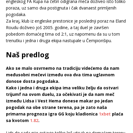
engleskog FA Kupa na četiri odigrana meča doživeo isto toliko
poraza, uz samo dva postignuta i čak dvanaest primljenih
pogodaka.
Za kraj, klub iz engleske prestonice je poslednji poraz na Eland
Roudu doživeo još 2005. godine, a taj duel je završen
pobedom domaćeg tima od 2:1, uz napomenu da su u tom
trenutku i jedna i druga ekipa nastupale u Čempionšipu.
Naš predlog
Ako se malo osvrnemo na tradiciju videćemo da nam
međusobni mečevi između ova dva tima uglavnom
donose dosta pogodaka.
Kako i jedna i druga ekipa ima veliku želju da ostvari
trijumf na ovom duelu, za očekivati je da nam meč
između Lidsa i Vest Hema donese makar po jedan
pogodak na obe strane terena, pa je zato naša
primarna prognoza igra GG koju kladionica
1xbet
plaća
sa kvotom
1.82
.
Lids do sada nije ostavio toliko loš utisak na domaćem terenu,