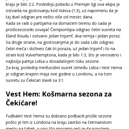
kraju je bilo 2:2. Poslednju pobedu u Premijer ligi ova ekipa je
ostvarila na gostovanju kod Vulvsa (1:3), uz napomenu da je
taj duel odigran pre nešto više od mesec dana.
Kada se radi o partijama na domaćem terenu do sada je
prošlosezosnki osvajač Čempionšipa odigrao četiri susreta na
Eland Roudu i ostvario jedan trijumf, dva remija i jedan poraz.
Sa druge strane, na gostovanjima je do sada Lids odigrao
četiri meča i doživeo čak tri poraza, uz jedan trijumf i to na
strani kod Vulverhemptona, kada je bilo 1:3, što je verovatno i
najbolja partija Lidsa u dosadašnjem toku sezone.
Za kraj, poslednji međusobni susret između Lidsa i Vest Hema
je odigran krajem maja ove godine u Londonu, a na tom
susretu su Čekićari slavili sa 3:1.
Vest Hem: Košmarna sezona za
Čekićare!
Fudbaleri Vest Hema su dobrano podbacili prošle sezone
pošto je tim iz Londona na kraju završio na četrnaestom
mestu na tabeli, a ono što moramo reći je da popularni