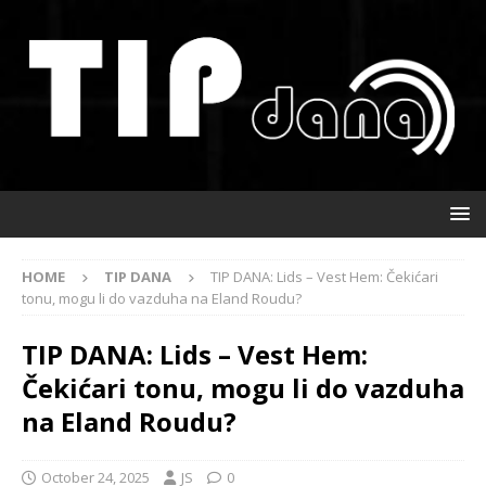
HOME
TIP DANA
TIP DANA: Lids – Vest Hem: Čekićari
tonu, mogu li do vazduha na Eland Roudu?
TIP DANA: Lids – Vest Hem:
Čekićari tonu, mogu li do vazduha
na Eland Roudu?
October 24, 2025
JS
0