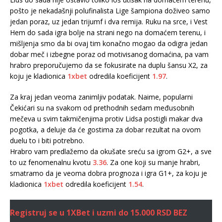
pošto je nekadašnji polufinalista Lige šampiona doživeo samo
jedan poraz, uz jedan trijumf i dva remija. Ruku na srce, i Vest
Hem do sada igra bolje na strani nego na domaćem terenu, i
mišljenja smo da bi ovaj tim konačno mogao da odigra jedan
dobar meč i izbegne poraz od motivisanog domaćina, pa vam
hrabro preporučujemo da se fokusirate na duplu šansu X2, za
koju je kladionica
1xbet
odredila koeficijent
1.97
.
Za kraj jedan veoma zanimljiv podatak. Naime, popularni
Čekićari su na svakom od prethodnih sedam međusobnih
mečeva u svim takmičenjima protiv Lidsa postigli makar dva
pogotka, a deluje da će gostima za dobar rezultat na ovom
duelu to i biti potrebno.
Hrabro vam predlažemo da okušate sreću sa igrom G2+, a sve
to uz fenomenalnu kvotu
3.36
. Za one koji su manje hrabri,
smatramo da je veoma dobra prognoza i igra G1+, za koju je
kladionica
1xbet
odredila koeficijent
1.54
.
Registruj se u 1XBet i uzmi do 15.000 RSD BEZ