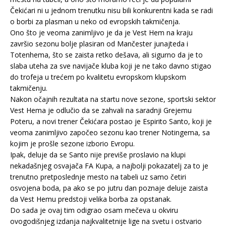
Čekićari ni u jednom trenutku nisu bili konkurentni kada se radi
o borbi za plasman u neko od evropskih takmičenja.
Ono što je veoma zanimljivo je da je Vest Hem na kraju
završio sezonu bolje plasiran od Mančester junajteda i
Totenhema, što se zaista retko dešava, ali sigurno da je to
slaba uteha za sve navijače kluba koji je ne tako davno stigao
do trofeja u trećem po kvalitetu evropskom klupskom
takmičenju.
Nakon očajnih rezultata na startu nove sezone, sportski sektor
Vest Hema je odlučio da se zahvali na saradnji Grejemu
Poteru, a novi trener Čekićara postao je Espirito Santo, koji je
veoma zanimljivo započeo sezonu kao trener Notingema, sa
kojim je prošle sezone izborio Evropu.
Ipak, deluje da se Santo nije previše proslavio na klupi
nekadašnjeg osvajača FA Kupa, a najbolji pokazatelj za to je
trenutno pretposlednje mesto na tabeli uz samo četiri
osvojena boda, pa ako se po jutru dan poznaje deluje zaista
da Vest Hemu predstoji velika borba za opstanak.
Do sada je ovaj tim odigrao osam mečeva u okviru
ovogodišnjeg izdanja najkvalitetnije lige na svetu i ostvario