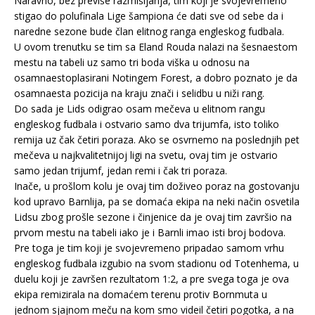
Naravno, bez previše razmišljanja, tim koji je svojevremeno
stigao do polufinala Lige šampiona će dati sve od sebe da i
naredne sezone bude član elitnog ranga engleskog fudbala.
U ovom trenutku se tim sa Eland Rouda nalazi na šesnaestom
mestu na tabeli uz samo tri boda viška u odnosu na
osamnaestoplasirani Notingem Forest, a dobro poznato je da
osamnaesta pozicija na kraju znači i selidbu u niži rang.
Do sada je Lids odigrao osam mečeva u elitnom rangu
engleskog fudbala i ostvario samo dva trijumfa, isto toliko
remija uz čak četiri poraza. Ako se osvrnemo na poslednjih pet
mečeva u najkvalitetnijoj ligi na svetu, ovaj tim je ostvario
samo jedan trijumf, jedan remi i čak tri poraza.
Inače, u prošlom kolu je ovaj tim doživeo poraz na gostovanju
kod upravo Barnlija, pa se domaća ekipa na neki način osvetila
Lidsu zbog prošle sezone i činjenice da je ovaj tim završio na
prvom mestu na tabeli iako je i Barnli imao isti broj bodova.
Pre toga je tim koji je svojevremeno pripadao samom vrhu
engleskog fudbala izgubio na svom stadionu od Totenhema, u
duelu koji je završen rezultatom 1:2, a pre svega toga je ova
ekipa remizirala na domaćem terenu protiv Bornmuta u
jednom sjajnom meču na kom smo videil četiri pogotka, a na