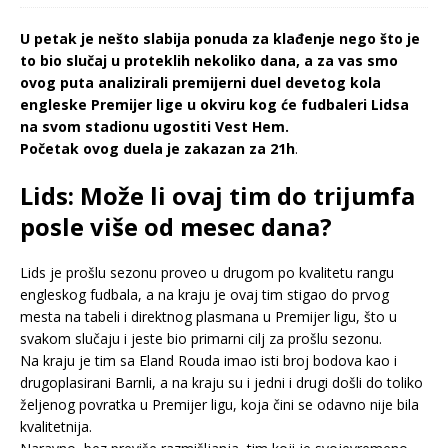
U petak je nešto slabija ponuda za klađenje nego što je
to bio slučaj u proteklih nekoliko dana, a za vas smo
ovog puta analizirali premijerni duel devetog kola
engleske Premijer lige u okviru kog će fudbaleri Lidsa
na svom stadionu ugostiti Vest Hem.
Početak ovog duela je zakazan za 21h
.
Lids: Može li ovaj tim do trijumfa
posle više od mesec dana?
Lids je prošlu sezonu proveo u drugom po kvalitetu rangu
engleskog fudbala, a na kraju je ovaj tim stigao do prvog
mesta na tabeli i direktnog plasmana u Premijer ligu, što u
svakom slučaju i jeste bio primarni cilj za prošlu sezonu.
Na kraju je tim sa Eland Rouda imao isti broj bodova kao i
drugoplasirani Barnli, a na kraju su i jedni i drugi došli do toliko
željenog povratka u Premijer ligu, koja čini se odavno nije bila
kvalitetnija.