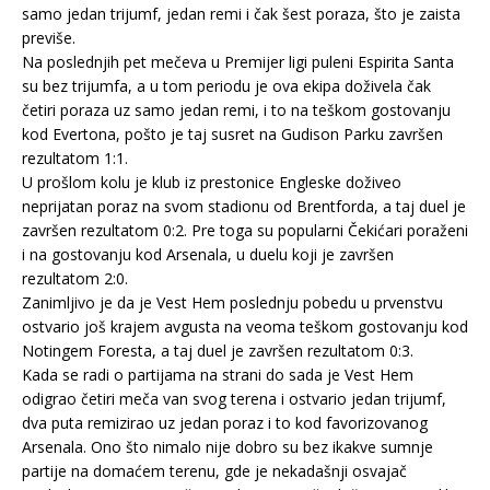
samo jedan trijumf, jedan remi i čak šest poraza, što je zaista
previše.
Na poslednjih pet mečeva u Premijer ligi puleni Espirita Santa
su bez trijumfa, a u tom periodu je ova ekipa doživela čak
četiri poraza uz samo jedan remi, i to na teškom gostovanju
kod Evertona, pošto je taj susret na Gudison Parku završen
rezultatom 1:1.
U prošlom kolu je klub iz prestonice Engleske doživeo
neprijatan poraz na svom stadionu od Brentforda, a taj duel je
završen rezultatom 0:2. Pre toga su popularni Čekićari poraženi
i na gostovanju kod Arsenala, u duelu koji je završen
rezultatom 2:0.
Zanimljivo je da je Vest Hem poslednju pobedu u prvenstvu
ostvario još krajem avgusta na veoma teškom gostovanju kod
Notingem Foresta, a taj duel je završen rezultatom 0:3.
Kada se radi o partijama na strani do sada je Vest Hem
odigrao četiri meča van svog terena i ostvario jedan trijumf,
dva puta remizirao uz jedan poraz i to kod favorizovanog
Arsenala. Ono što nimalo nije dobro su bez ikakve sumnje
partije na domaćem terenu, gde je nekadašnji osvajač