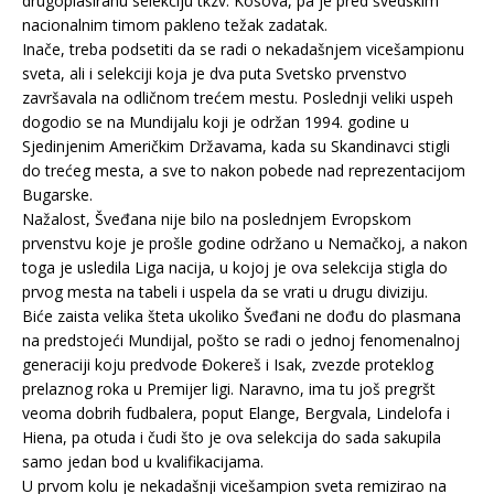
drugoplasiranu selekciju tkzv. Kosova, pa je pred švedskim
nacionalnim timom pakleno težak zadatak.
Inače, treba podsetiti da se radi o nekadašnjem vicešampionu
sveta, ali i selekciji koja je dva puta Svetsko prvenstvo
završavala na odličnom trećem mestu. Poslednji veliki uspeh
dogodio se na Mundijalu koji je održan 1994. godine u
Sjedinjenim Američkim Državama, kada su Skandinavci stigli
do trećeg mesta, a sve to nakon pobede nad reprezentacijom
Bugarske.
Nažalost, Šveđana nije bilo na poslednjem Evropskom
prvenstvu koje je prošle godine održano u Nemačkoj, a nakon
toga je usledila Liga nacija, u kojoj je ova selekcija stigla do
prvog mesta na tabeli i uspela da se vrati u drugu diviziju.
Biće zaista velika šteta ukoliko Šveđani ne dođu do plasmana
na predstojeći Mundijal, pošto se radi o jednoj fenomenalnoj
generaciji koju predvode Đokereš i Isak, zvezde proteklog
prelaznog roka u Premijer ligi. Naravno, ima tu još pregršt
veoma dobrih fudbalera, poput Elange, Bergvala, Lindelofa i
Hiena, pa otuda i čudi što je ova selekcija do sada sakupila
samo jedan bod u kvalifikacijama.
U prvom kolu je nekadašnji vicešampion sveta remizirao na