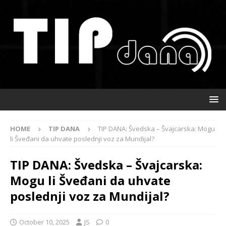
HOME
TIP DANA
TIP DANA: Švedska – Švajcarska: Mogu
li Šveđani da uhvate poslednji voz za Mundijal?
TIP DANA: Švedska – Švajcarska:
Mogu li Šveđani da uhvate
poslednji voz za Mundijal?
October 10, 2025
JS
0