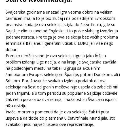
Švajcarska godinama unazad igra veoma dobro na velikim
takmičenjima, a to je bio slučaj i na poslednjem Evropskom
prvenstvu kada je ova selekcija stigla do četvrtfinala, gde su
Sajdžije eliminisane od Engleske, i to posle slabijeg izvođenja
jedanaesteraca. Pre toga je ova selekcija bez većih problema
eliminisala Italijane, i generalni utisak u EURU je i više nego
dobar.
Pomalo neočekivano je ova selekcija igrala jako loše u
prošlom izdanju Lige nacija, a na kraju je Švajcarska završila
na poslednjem mestu na tabeli u grupi sa aktuelnim
šampionom Evrope, selekcijom Španije, potom Danskom, ali i
Srbijom. Poražavajuće svakako izgleda podatak da ova
selekcija na šest odigranih mečeva nije uspela da zabeleži niti
jedan trijumf, a u tom periodu su popularne Sajdžije doživele
čak četiri poraza uz dva remija, i nažalost su Švajcarci ispali u
nižu diviziju.
Inače, moramo pomenuti da je ova selekcija čak tri puta
uspevala da dođe do plasmana u četvrtfinale Mundijala, što
svakako i jesu najveći uspesi ove reprezentacije.