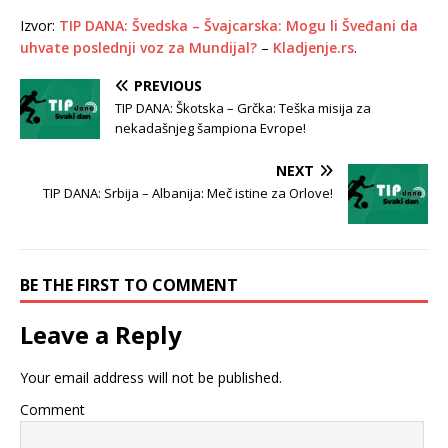
Izvor:
TIP DANA: Švedska – Švajcarska: Mogu li Šveđani da
uhvate poslednji voz za Mundijal?
–
Kladjenje.rs
.
PREVIOUS
TIP DANA: Škotska – Grčka: Teška misija za
nekadašnjeg šampiona Evrope!
NEXT
TIP DANA: Srbija – Albanija: Meč istine za Orlove!
BE THE FIRST TO COMMENT
Leave a Reply
Your email address will not be published.
Comment