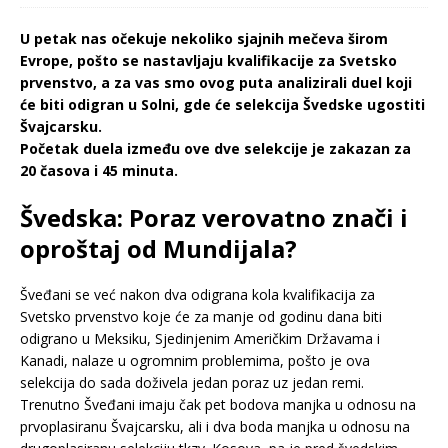
U petak nas očekuje nekoliko sjajnih mečeva širom
Evrope, pošto se nastavljaju kvalifikacije za Svetsko
prvenstvo, a za vas smo ovog puta analizirali duel koji
će biti odigran u Solni, gde će selekcija Švedske ugostiti
Švajcarsku.
Početak duela između ove dve selekcije je zakazan za
20 časova i 45 minuta.
Švedska: Poraz verovatno znači i
oproštaj od Mundijala?
Šveđani se već nakon dva odigrana kola kvalifikacija za
Svetsko prvenstvo koje će za manje od godinu dana biti
odigrano u Meksiku, Sjedinjenim Američkim Državama i
Kanadi, nalaze u ogromnim problemima, pošto je ova
selekcija do sada doživela jedan poraz uz jedan remi.
Trenutno Šveđani imaju čak pet bodova manjka u odnosu na
prvoplasiranu Švajcarsku, ali i dva boda manjka u odnosu na