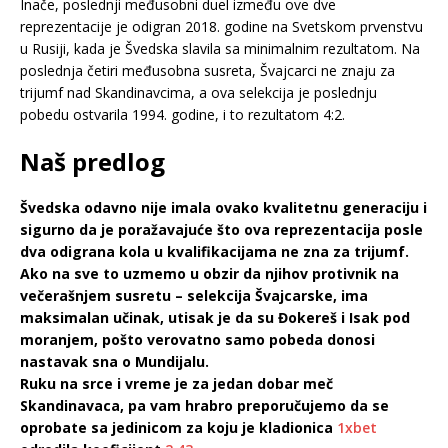
Inače, poslednji međusobni duel između ove dve
reprezentacije je odigran 2018. godine na Svetskom prvenstvu
u Rusiji, kada je Švedska slavila sa minimalnim rezultatom. Na
poslednja četiri međusobna susreta, Švajcarci ne znaju za
trijumf nad Skandinavcima, a ova selekcija je poslednju
pobedu ostvarila 1994. godine, i to rezultatom 4:2.
Naš predlog
Švedska odavno nije imala ovako kvalitetnu generaciju i
sigurno da je poražavajuće što ova reprezentacija posle
dva odigrana kola u kvalifikacijama ne zna za trijumf.
Ako na sve to uzmemo u obzir da njihov protivnik na
večerašnjem susretu – selekcija Švajcarske, ima
maksimalan učinak, utisak je da su Đokereš i Isak pod
moranjem, pošto verovatno samo pobeda donosi
nastavak sna o Mundijalu.
Ruku na srce i vreme je za jedan dobar meč
Skandinavaca, pa vam hrabro preporučujemo da se
oprobate sa jedinicom za koju je kladionica
1xbet