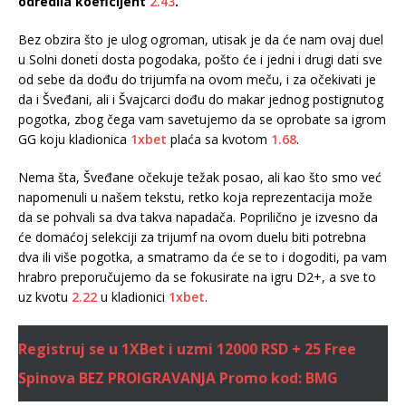
odredila koeficijent
2.43
.
Bez obzira što je ulog ogroman, utisak je da će nam ovaj duel
u Solni doneti dosta pogodaka, pošto će i jedni i drugi dati sve
od sebe da dođu do trijumfa na ovom meču, i za očekivati je
da i Šveđani, ali i Švajcarci dođu do makar jednog postignutog
pogotka, zbog čega vam savetujemo da se oprobate sa igrom
GG koju kladionica
1xbet
plaća sa kvotom
1.68
.
Nema šta, Šveđane očekuje težak posao, ali kao što smo već
napomenuli u našem tekstu, retko koja reprezentacija može
da se pohvali sa dva takva napadača. Poprilično je izvesno da
će domaćoj selekciji za trijumf na ovom duelu biti potrebna
dva ili više pogotka, a smatramo da će se to i dogoditi, pa vam
hrabro preporučujemo da se fokusirate na igru D2+, a sve to
uz kvotu
2.22
u kladionici
1xbet
.
Registruj se u 1XBet i uzmi 12000 RSD + 25 Free
Spinova BEZ PROIGRAVANJA
Promo kod: BMG