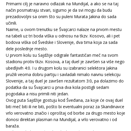
Primarni cilj je naravno odlazak na Mundijal, a ako se na taj
način posmatraju stvari, sigurno je da svi mogu da budu
prezadovoljni sa onim što su puleni Murata Jakina do sada
učinili.
Naime, u ovom trenutku se Švajcarci nalaze na prvom mestu
na tabeli uz tri boda viška u odnosu na tkzv. Kosovo, ali i pet
bodova viška od Švedske i Slovenije, dva tima koja za sada
dele poslednje mesto.
U prvom kolu su Sajdžije odigrale fantastičan meč na svom
stadionu protiv tkzv. Kosova, a taj duel je završen sa više nego
ubedljivih 4:0. I u drugom kolu su izabranici selektora Jakina
pružili veoma dobru partiju i savladali nimalo naivnu selekciju
Slovenije, a taj duel je završen rezultatom 3:0, pa dolazimo do
podatka da su Švajcarci u prva dva kola postigli sedam
pogodaka a nisu primili niti jedan.
Ovog puta Sajdžije gostuju kod Šveđana, za koje će ovaj duel
biti meč biti ili ne biti, pošto bi eventualni poraz za Skandinavce
vrlo verovatno značio i oproštaj od borbe za drugo mesto koje
donosi direktan plasman na Mundijal, a vrlo verovatno i od
baraža.