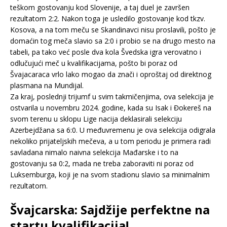
teškom gostovanju kod Slovenije, a taj duel je završen
rezultatom 2:2. Nakon toga je usledilo gostovanje kod tkzv.
Kosova, a na tom meču se Skandinavci nisu proslavili, pošto je
domaćin tog meča slavio sa 2:0 i probio se na drugo mesto na
tabeli, pa tako već posle dva kola Švedska igra verovatno i
odlučujući meč u kvalifikacijama, pošto bi poraz od
Švajacaraca vrlo lako mogao da znači i oproštaj od direktnog
plasmana na Mundijal.
Za kraj, poslednji trijumf u svim takmičenjima, ova selekcija je
ostvarila u novembru 2024. godine, kada su Isak i Đokereš na
svom terenu u sklopu Lige nacija deklasirali selekciju
Azerbejdžana sa 6:0. U međuvremenu je ova selekcija odigrala
nekoliko prijateljskih mečeva, a u tom periodu je primera radi
savladana nimalo naivna selekcija Mađarske i to na
gostovanju sa 0:2, mada ne treba zaboraviti ni poraz od
Luksemburga, koji je na svom stadionu slavio sa minimalnim
rezultatom.
Švajcarska: Sajdžije perfektne na
startu kvalifikacija!