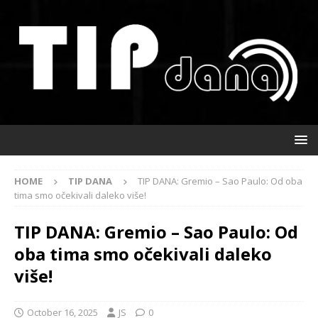
HOME
TIP DANA
TIP DANA: Gremio – Sao Paulo: Od oba
tima smo očekivali daleko više!
TIP DANA: Gremio – Sao Paulo: Od
oba tima smo očekivali daleko
više!
October 16, 2025
JS
0