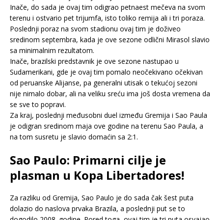
Inače, do sada je ovaj tim odigrao petnaest mečeva na svom
terenu i ostvario pet trijumfa, isto toliko remija ali i tri poraza.
Poslednji poraz na svom stadionu ovaj tim je doživeo
sredinom septembra, kada je ove sezone odlični Mirasol slavio
sa minimalnim rezultatom.
Inače, brazilski predstavnik je ove sezone nastupao u
Sudamerikani, gde je ovaj tim pomalo neočekivano očekivan
od peruanske Alijanse, pa generalni utisak o tekućoj sezoni
nije nimalo dobar, ali na veliku sreću ima još dosta vremena da
se sve to popravi.
Za kraj, poslednji međusobni duel između Gremija i Sao Paula
je odigran sredinom maja ove godine na terenu Sao Paula, a
na tom susretu je slavio domaćin sa 2:1.
Sao Paulo: Primarni cilje je
plasman u Kopa Libertadores!
Za razliku od Gremija, Sao Paulo je do sada čak šest puta
dolazio do naslova prvaka Brazila, a poslednji put se to
dogodilo 2008. godine. Pored toga, ovaj tim je tri puta osvajao