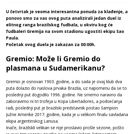
U četvrtak je veoma interesantna ponuda za klađenje, a
ponovo smo za vas ovog puta analizirali jedan duel iz
elitnog ranga brazilskog fudbala, u okviru kog će
fudbaleri Gremija na svom stadionu ugostiti ekipu Sao
Paula.
Početak ovog duela je zakazan za 00:00h.
Gremio: Može li Gremio do
plasmana u Sudamerikanu?
Gremio je osnovan 1903. godine, a do sada je ovaj klub dva
puta dolazio do naslova prvaka Brazila, uz napomenu da se to
poslednji put dogodilo 1996. godine. Ne smemo naravno da
zaboravimo ni tri trofeja u Kopa Libertadores, a podsećanja
radi, poslednji put je brazilski predstavnik postao šampion
Južne Amerike 2017. godine, kada je u velikom finalu savladana
ekipa argentinskog Lanusa.
Inače, brazilskli velikan se nije proslavio prošle sezone, pošto