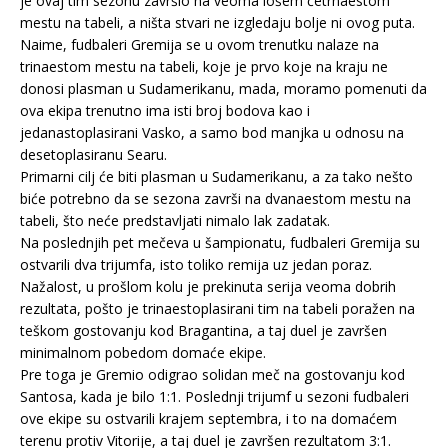
je ovaj tim sezonu završio na veoma lošem četrnaestom
mestu na tabeli, a ništa stvari ne izgledaju bolje ni ovog puta.
Naime, fudbaleri Gremija se u ovom trenutku nalaze na
trinaestom mestu na tabeli, koje je prvo koje na kraju ne
donosi plasman u Sudamerikanu, mada, moramo pomenuti da
ova ekipa trenutno ima isti broj bodova kao i
jedanastoplasirani Vasko, a samo bod manjka u odnosu na
desetoplasiranu Searu.
Primarni cilj će biti plasman u Sudamerikanu, a za tako nešto
biće potrebno da se sezona završi na dvanaestom mestu na
tabeli, što neće predstavljati nimalo lak zadatak.
Na poslednjih pet mečeva u šampionatu, fudbaleri Gremija su
ostvarili dva trijumfa, isto toliko remija uz jedan poraz.
Nažalost, u prošlom kolu je prekinuta serija veoma dobrih
rezultata, pošto je trinaestoplasirani tim na tabeli poražen na
teškom gostovanju kod Bragantina, a taj duel je završen
minimalnom pobedom domaće ekipe.
Pre toga je Gremio odigrao solidan meč na gostovanju kod
Santosa, kada je bilo 1:1. Poslednji trijumf u sezoni fudbaleri
ove ekipe su ostvarili krajem septembra, i to na domaćem
terenu protiv Vitorije, a taj duel je završen rezultatom 3:1.