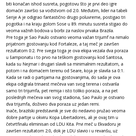
biti konačan ishod susreta, pogotovu što je prvi deo igre
domaćin završio sa vođstvom od 2:0. Međutim, lider na tabeli
Serije A je odigrao fantastično drugo poluvreme, postigao tri
pogotka i na kraju golom Sose u 89. minutu susreta stigao do
veoma važnih bodova u borbi za naslov prvaka Brazila.
Pre toga je Sao Paulo ostvario veoma važan trijumf na nimalo
prijatnom gostovanju kod Fortaleze, a taj meč je završen
rezultatom 0:2. Pre svega toga je ova ekipa vezala dva poraza
u šampionatu i to prvo na teškom gostovanju kod Santosa,
kada su Nejmar i drugari slavili sa minimalnim rezultatom, a
potom i na domaćem terenu od Seare, koja je slavila sa 0:1.
Kada se radi o partijama na gostovanjima, do sada je ova
ekipa odigrala trinaest mečeva van svog terena i ostvarila
samo tri trijumfa, pet remija i isto toliko poraza, a na pet
poslednjih mečeva van svog stadiona, Sao Paulo je ostvario
dva trijumfa, doživeo dva poraza uz jedan remi.
Inače, brazilski predstavnik je sve do nedavno pružao veoma
dobre partije u okviru Kopa Libertadores, ali je ovaj tim u
četvrtfinalu eliminisan od LDU Kita. Prvi meč u Ekvadoru je
završen rezultatom 2:0, dok je LDU slavio i u revanšu, uz