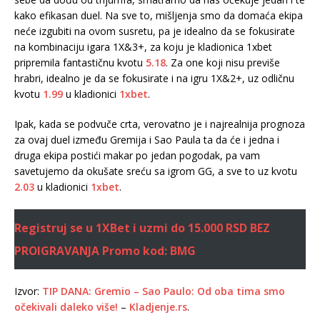
kako efikasan duel. Na sve to, mišljenja smo da domaća ekipa
neće izgubiti na ovom susretu, pa je idealno da se fokusirate
na kombinaciju igara 1X&3+, za koju je kladionica 1xbet
pripremila fantastičnu kvotu
5.18
. Za one koji nisu previše
hrabri, idealno je da se fokusirate i na igru 1X&2+, uz odličnu
kvotu
1.99
u kladionici
1xbet
.
Ipak, kada se podvuče crta, verovatno je i najrealnija prognoza
za ovaj duel između Gremija i Sao Paula ta da će i jedna i
druga ekipa postići makar po jedan pogodak, pa vam
savetujemo da okušate sreću sa igrom GG, a sve to uz kvotu
2.03
u kladionici
1xbet
.
Registruj se u 1XBet i uzmi do 15.000 RSD BEZ
PROIGRAVANJA
Promo kod: BMG
Izvor:
TIP DANA: Gremio – Sao Paulo: Od oba tima smo
očekivali daleko više!
–
Kladjenje.rs
.