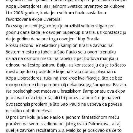
Kopa Libertadores, ali i jednom Svetsko prvenstvo za klubove,
i to 2005. godine, kada je u velikom finalu savladana
favorizovana ekipa Liverpula.
Do svog poslednjeg trofeja je brazilski velikan stigao pre
godinu dana kada je osvojen Superkup Brazila, uz konstataciju
da je godinu dana pre toga osvojen i Kup Brazila.
Prošlu sezonu je nekadašnji šampion Brazila završio na
šestom mestu na tabeli, a Sao Paulo se u ovom trenutku
nalazi na osmom mestu na tabeli uz pet bodova manjka u
odnosu na šestoplasiranu Baiju, uz konstataciju da je to šesto
mesto ujedno i poslednje koje na kraju donosi plasman u
Kopa Libertadores, ruku na srce kroz kvalifikacije, što će bez
mnogo dileme i biti primarni cilj nekadašnjeg šampiona Brazila.
Na poslednjih pet mečeva u brazilskom šampionatu ova ekipa
je ostvarila dva trijumfa, ali i tri poraza, a ono što je najveći
ovosezonski problem je što Sao Paulo ne uspeva da poveže
nekoliko dobrih mečeva.
U prošlom kolu je Sao Paulo u jednom fantastičnom meču
poražen na svom stadionu od ljutog rivala Palmeirasa, a taj
duel je završen rezultatom 2:3. Malo ko je očekivao da će to