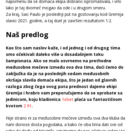
napomenu da se domaća ekipa dobrano ispromašivala, i vrlo
lako je taj dvomeč mogao da ode i u drugom smeru.
Za kraj, Sao Paulo je poslednji put na gostovanju kod Gremija
slavio 2021. godine, a taj duel je završen rezultatom 1:2.
Naš predlog
Kao što sam naslov kaže, i od jednog i od drugog tima
smo očekivali daleko više u dosadašnjem toku
šampionata. Ako se malo osvrnemo na prethodne
međusobne mečeve između ova dva tima, doći ćemo do
zaključka da je na poslednjih sedam međusobnih
okršaja slavila domaća ekipa, što je jedan od glavnih
razloga zbog čega ovog puta prednost dajemo ekipi
Gremija i hrabro vam preporučujemo da se oprobate sa
jedinicom, koju kladionica
1xbet
plaća sa fantastičnom
kvotom
2.91
.
Nije strano ni za međusobne mečeve između ova dva kluba da
nam donose dosta pogodaka, a kako će oba tima dati sve od
sebe da dođu od trijumfa, smatramo da nas očekuje jedan i te