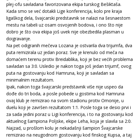
plej-ofu savladana favorizovana ekipa turskog Bešiktaša.
Kada smo se već dotakli Lige konferencija, kolo pre kraja
ligaškog dela, švajcarski predstavnik se nalazi na šesnaestom
mestu na tabeli uz osam osvojenih bodova, i ono što nije
dobro je što ova ekipa još uvek nije obezbedila plasman u
doigravanje.
Na pet odigranih mečeva Lozana je ostvarila dva trijumfa, dva
puta remizirala uz jedan poraz. Sve je krenulo od meča na
domaćem terenu protiv Breidablika, koji je bez većih problema
savladan sa 3:0. Usledio je nakon toga još jedan trijumf, ovog
puta na gostovanju kod Hamruna, koji je savladan sa
minimalnim rezultatom.
Ipak, nakon toga švajcarski predstavnik više nije uspeo da
dođe do tri boda, a posle pobede u gostima kod Hamruna
ovaj klub je remizirao na svom stadionu protiv Omonije, u
duelu koji je završen rezultatom 1:1. Posle toga se desio prvi i
za sada jedini poraz u Ligi konferencija, i to na gostovanju kod
aktuelnog šampiona Poljske, ekipe Leha, koja je slavila sa 2:0.
Najzad, u prošlom kolu je nekadašnji šampion Švajcarske
remizirao na neugodnom gostovanju kod finskog Kupsa, a taj