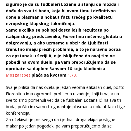
sigurno je da su fudbaleri Lozane u stanju da možda i
dođu do sva tri boda, koja bi ovom timu i definitivno
donela plasman u nokaut fazu trećeg po kvalitetu
evropskog klupskog takmičenja.
Samo ukoliko se poklopi dosta loših rezultata po
italijanskog predstavnika, Fiorentinu nećemo gledati u
doigravanju, a ako uzmemo u obzir da Ljubičasti
trenutno imaju prečih problema, a to je naravno borba
za opstanak u Seriji A, nije isključeno da ovaj tim ne
pobedi na ovom duelu, pa vam preporučujemo da se
oprobate sa duplom šansom 1X koju kladionica
Mozzartbet
plaća sa kvotom
1.70.
Sva je prilika da nas očekuje jedan veoma efikasan duel, pošto
Fiorentina ima ogromnih problema u zadnjoj liniji tima, a na
sve to smo pomenuli već da će fudbaleri Lozana ići na sva tri
boda, pošto im samo to garantuje plasman u nokaut fazu Lige
konferencija.
Za očekivati je pre svega da i jedna i druga ekipa postigne
makar po jedan pogodak, pa vam preporučujemo da se