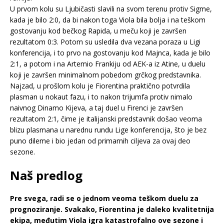
U prvom kolu su Ljubičasti slavili na svom terenu protiv Sigme,
kada je bilo 2:0, da bi nakon toga Viola bila bolja i na teškom
gostovanju kod bečkog Rapida, u meču koji je završen
rezultatom 0:3. Potom su usledila dva vezana poraza u Ligi
konferencija, i to prvo na gostovanju kod Majnca, kada je bilo
2:1, a potom i na Artemio Frankiju od AEK-a iz Atine, u duelu
koji je završen minimalnom pobedom grčkog predstavnika.
Najzad, u prošlom kolu je Fiorentina praktično potvrdila
plasman u nokaut fazu, i to nakon trijumfa protiv nimalo
naivnog Dinamo Kijeva, a taj duel u Firenci je završen
rezultatom 2:1, čime je italijanski predstavnik došao veoma
blizu plasmana u narednu rundu Lige konferencija, što je bez
puno dileme i bio jedan od primarnih ciljeva za ovaj deo
sezone.
Naš predlog
Pre svega, radi se o jednom veoma teškom duelu za
prognoziranje. Svakako, Fiorentina je daleko kvalitetnija
ekipa, međutim Viola igra katastrofalno ove sezone i