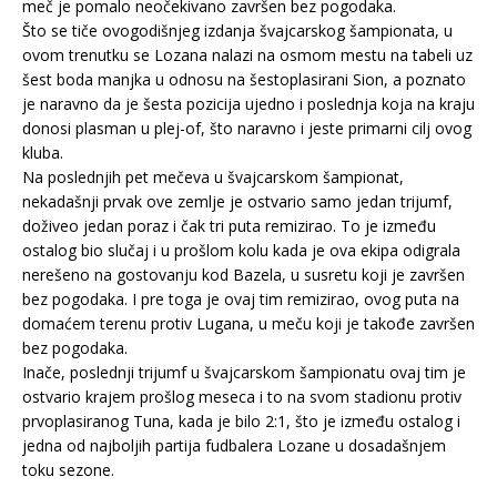
meč je pomalo neočekivano završen bez pogodaka.
Što se tiče ovogodišnjeg izdanja švajcarskog šampionata, u
ovom trenutku se Lozana nalazi na osmom mestu na tabeli uz
šest boda manjka u odnosu na šestoplasirani Sion, a poznato
je naravno da je šesta pozicija ujedno i poslednja koja na kraju
donosi plasman u plej-of, što naravno i jeste primarni cilj ovog
kluba.
Na poslednjih pet mečeva u švajcarskom šampionat,
nekadašnji prvak ove zemlje je ostvario samo jedan trijumf,
doživeo jedan poraz i čak tri puta remizirao. To je između
ostalog bio slučaj i u prošlom kolu kada je ova ekipa odigrala
nerešeno na gostovanju kod Bazela, u susretu koji je završen
bez pogodaka. I pre toga je ovaj tim remizirao, ovog puta na
domaćem terenu protiv Lugana, u meču koji je takođe završen
bez pogodaka.
Inače, poslednji trijumf u švajcarskom šampionatu ovaj tim je
ostvario krajem prošlog meseca i to na svom stadionu protiv
prvoplasiranog Tuna, kada je bilo 2:1, što je između ostalog i
jedna od najboljih partija fudbalera Lozane u dosadašnjem
toku sezone.