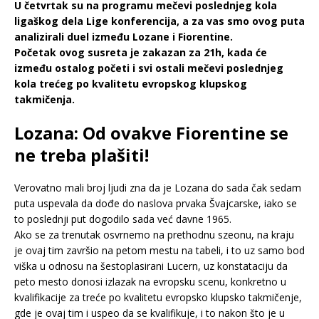
U četvrtak su na programu mečevi poslednjeg kola
ligaškog dela Lige konferencija, a za vas smo ovog puta
analizirali duel između Lozane i Fiorentine.
Početak ovog susreta je zakazan za 21h, kada će
između ostalog početi i svi ostali mečevi poslednjeg
kola trećeg po kvalitetu evropskog klupskog
takmičenja.
Lozana: Od ovakve Fiorentine se
ne treba plašiti!
Verovatno mali broj ljudi zna da je Lozana do sada čak sedam
puta uspevala da dođe do naslova prvaka Švajcarske, iako se
to poslednji put dogodilo sada već davne 1965.
Ako se za trenutak osvrnemo na prethodnu szeonu, na kraju
je ovaj tim završio na petom mestu na tabeli, i to uz samo bod
viška u odnosu na šestoplasirani Lucern, uz konstataciju da
peto mesto donosi izlazak na evropsku scenu, konkretno u
kvalifikacije za treće po kvalitetu evropsko klupsko takmičenje,
gde je ovaj tim i uspeo da se kvalifikuje, i to nakon što je u