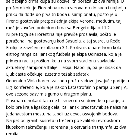
se ozbiljno drma klupa su doživeli tri poraza uz dva remija. U
prošlom kolu je Fiorentina imala verovatno do sada i najbolju
priliku da dođe do prva tri boda u šampionatu, pošto je u
Firenci gostovala pretposlednja ekipa Verone, međutim, taj
meč je završen pobedom tima sa Bengetodija od 1:2.
Ni pre toga se Fiorentina nije previše proslavila, pošto je
poražena i na gostovanju kod Sasuola, a taj susret u Ređo
Emiliji je završen rezultatom 3:1. Protivnik u narednom kolu
elitnog ranga italijanskog fudbala je ekipa Udinezea, koja je
primera radi u prošlom kolu na svom stadionu savladala
aktuelnog šampiona Italije – ekipu Napolija, pa je utisak da
Ljubičaste očekuje izuzetno težak zadatak.
Generalno Viola barem za sada pruža zadovoljavajuće partije u
Ligi konferencije, koja je nakon katastrofalnih partija u Seriji A,
ove sezone sasvim sigurno u drugom planu.
Plasman u nokaut fazu ne bi smeo da se dovede u pitanje, a
kolo pre kraja ligaškog dela, italijanski predstavnik se nalazi na
jedanaestom mestu na tabeli uz devet osvojenih bodova.
Na pet odigranih susreta u trećem po kvalitetu evropskom
klupskom takmičenju Fiorentina je ostvarila tri trijumfa uz dva
remija.