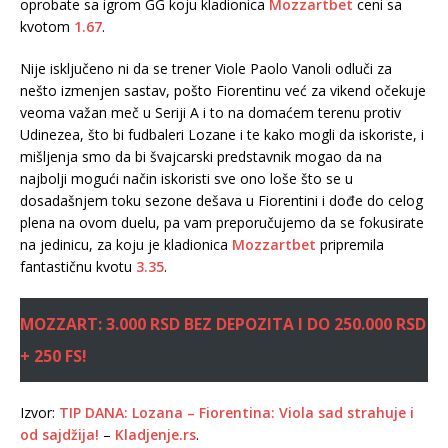
oprobate sa igrom GG koju kladionica
Mozzartbet
ceni sa
kvotom
1.67
.
Nije isključeno ni da se trener Viole Paolo Vanoli odluči za
nešto izmenjen sastav, pošto Fiorentinu već za vikend očekuje
veoma važan meč u Seriji A i to na domaćem terenu protiv
Udinezea, što bi fudbaleri Lozane i te kako mogli da iskoriste, i
mišljenja smo da bi švajcarski predstavnik mogao da na
najbolji mogući način iskoristi sve ono loše što se u
dosadašnjem toku sezone dešava u Fiorentini i dođe do celog
plena na ovom duelu, pa vam preporučujemo da se fokusirate
na jedinicu, za koju je kladionica
Mozzartbet
pripremila
fantastičnu kvotu
3.35
.
MOZZART: 3.000 RSD BEZ DEPOZITA I DO 250.000 RSD
+ 250 FS!
Izvor:
TIP DANA: Lozana – Fiorentina: Viola sad strahuje i
od sajdžija!
–
Kladjenje.rs
.