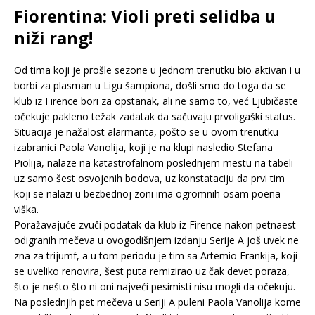
Fiorentina: Violi preti selidba u
niži rang!
Od tima koji je prošle sezone u jednom trenutku bio aktivan i u
borbi za plasman u Ligu šampiona, došli smo do toga da se
klub iz Firence bori za opstanak, ali ne samo to, već Ljubičaste
očekuje pakleno težak zadatak da sačuvaju prvoligaški status.
Situacija je nažalost alarmanta, pošto se u ovom trenutku
izabranici Paola Vanolija, koji je na klupi nasledio Stefana
Piolija, nalaze na katastrofalnom poslednjem mestu na tabeli
uz samo šest osvojenih bodova, uz konstataciju da prvi tim
koji se nalazi u bezbednoj zoni ima ogromnih osam poena
viška.
Poražavajuće zvuči podatak da klub iz Firence nakon petnaest
odigranih mečeva u ovogodišnjem izdanju Serije A još uvek ne
zna za trijumf, a u tom periodu je tim sa Artemio Frankija, koji
se uveliko renovira, šest puta remizirao uz čak devet poraza,
što je nešto što ni oni najveći pesimisti nisu mogli da očekuju.
Na poslednjih pet mečeva u Seriji A puleni Paola Vanolija kome