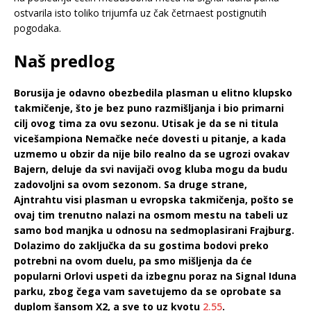
ostvarila isto toliko trijumfa uz čak četrnaest postignutih
pogodaka.
Naš predlog
Borusija je odavno obezbedila plasman u elitno klupsko
takmičenje, što je bez puno razmišljanja i bio primarni
cilj ovog tima za ovu sezonu. Utisak je da se ni titula
vicešampiona Nemačke neće dovesti u pitanje, a kada
uzmemo u obzir da nije bilo realno da se ugrozi ovakav
Bajern, deluje da svi navijači ovog kluba mogu da budu
zadovoljni sa ovom sezonom. Sa druge strane,
Ajntrahtu visi plasman u evropska takmičenja, pošto se
ovaj tim trenutno nalazi na osmom mestu na tabeli uz
samo bod manjka u odnosu na sedmoplasirani Frajburg.
Dolazimo do zaključka da su gostima bodovi preko
potrebni na ovom duelu, pa smo mišljenja da će
popularni Orlovi uspeti da izbegnu poraz na Signal Iduna
parku, zbog čega vam savetujemo da se oprobate sa
duplom šansom X2, a sve to uz kvotu
2.55
.