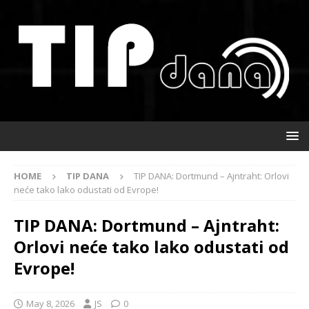
HOME
TIP DANA
TIP DANA: Dortmund – Ajntraht: Orlovi
neće tako lako odustati od Evrope!
TIP DANA: Dortmund – Ajntraht:
Orlovi neće tako lako odustati od
Evrope!
May 8, 2026
JS
0