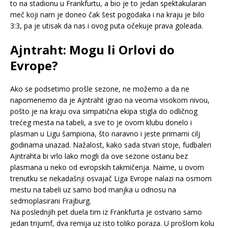
to na stadionu u Frankfurtu, a bio je to jedan spektakularan
meč koji nam je doneo čak šest pogodaka i na kraju je bilo
3:3, pa je utisak da nas i ovog puta očekuje prava goleada.
Ajntraht: Mogu li Orlovi do
Evrope?
Ako se podsetimo prošle sezone, ne možemo a da ne
napomenemo da je Ajntraht igrao na veoma visokom nivou,
pošto je na kraju ova simpatična ekipa stigla do odličnog
trećeg mesta na tabeli, a sve to je ovom klubu donelo i
plasman u Ligu šampiona, što naravno i jeste primarni cilj
godinama unazad. Nažalost, kako sada stvari stoje, fudbaleri
Ajntrahta bi vrlo lako mogli da ove sezone ostanu bez
plasmana u neko od evropskih takmičenja. Naime, u ovom
trenutku se nekadašnji osvajač Liga Evrope nalazi na osmom
mestu na tabeli uz samo bod manjka u odnosu na
sedmoplasirani Frajburg.
Na poslednjih pet duela tim iz Frankfurta je ostvario samo
jedan trijumf, dva remija uz isto toliko poraza. U prošlom kolu