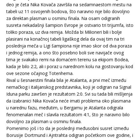
deo je četa Nika Kovača završila na sedamnaestom mestu na
tabeli uz 11 osvojenih bodova, što naravno nije bilo dovoljno
za direktan plasman u osminu finala. Na osam odigranih
susreta nekadašnji šampion Evrope je ostvario tri trijumfa, isto
toliko poraza, uz dva remija. Možda bi Milioneri bili i bolje
plasirani na konačnoj tabeli ligaškog dela da ovaj tim na tri
poslednja meča u Ligi šampiona nije imao skor od dva poraza
i jednog remija, a ono što posebno boli sve navijače ovog
tima je svakako remi na domaćem terenu sa ekipom Bodea,
kada je bilo 2:2, ali i poraz u narednom kolu na gostovanju kod
ove sezone očajnog Totenhema.
Rival u šesnaestini finala bila je Atalanta, a prvi meč između
nemačkog i italijanskog predstavnika, koji je odigran na Signal
Iduna parku završen je rezultatom 2:0. Svi su tada bili mišljenja
da izabranici Nika Kovača neće imati problema oko plasmana
u narednu fazu, međutim, u Bergamu je Atalanta odigrala
fenomenalan meč i slavila rezultatom 4:1, što je naravno bilo
dovoljno za plasman u osminu finala.
Pomenimo još i to da je poslednji međusobni susret između
Borusije Dortmund i Ajntrahta odigran početkom ove godine, i