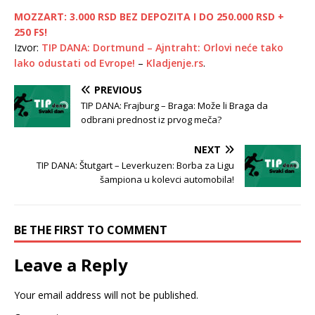
MOZZART: 3.000 RSD BEZ DEPOZITA I DO 250.000 RSD +
250 FS!
Izvor:
TIP DANA: Dortmund – Ajntraht: Orlovi neće tako
lako odustati od Evrope!
–
Kladjenje.rs
.
PREVIOUS
TIP DANA: Frajburg – Braga: Može li Braga da
odbrani prednost iz prvog meča?
NEXT
TIP DANA: Štutgart – Leverkuzen: Borba za Ligu
šampiona u kolevci automobila!
BE THE FIRST TO COMMENT
Leave a Reply
Your email address will not be published.