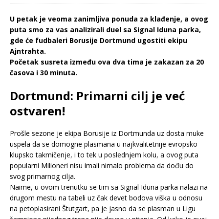
U petak je veoma zanimljiva ponuda za klađenje, a ovog
puta smo za vas analizirali duel sa Signal Iduna parka,
gde će fudbaleri Borusije Dortmund ugostiti ekipu
Ajntrahta.
Početak susreta između ova dva tima je zakazan za 20
časova i 30 minuta.
Dortmund: Primarni cilj je već
ostvaren!
Prošle sezone je ekipa Borusije iz Dortmunda uz dosta muke
uspela da se domogne plasmana u najkvalitetnije evropsko
klupsko takmičenje, i to tek u poslednjem kolu, a ovog puta
popularni Milioneri nisu imali nimalo problema da dođu do
svog primarnog cilja.
Naime, u ovom trenutku se tim sa Signal Iduna parka nalazi na
drugom mestu na tabeli uz čak devet bodova viška u odnosu
na petoplasirani Štutgart, pa je jasno da se plasman u Ligu