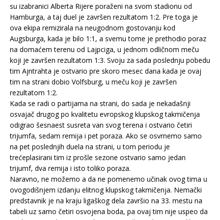
su izabranici Alberta Rijere poraženi na svom stadionu od
Hamburga, a taj duel je završen rezultatom 1:2. Pre toga je
ova ekipa remizirala na neugodnom gostovanju kod
Augsburga, kada je bilo 1:1, a svemu tome je prethodio poraz
na domaćem terenu od Lajpciga, u jednom odličnom meču
koji je završen rezultatom 1:3. Svoju za sada poslednju pobedu
tim Ajntrahta je ostvario pre skoro mesec dana kada je ovaj
tim na strani dobio Volfsburg, u meču koji je završen
rezultatom 1:2.
Kada se radi o partijama na strani, do sada je nekadašnji
osvajač drugog po kvalitetu evropskog klupskog takmičenja
odigrao šesnaest susreta van svog terena i ostvario četiri
trijumfa, sedam remija i pet poraza. Ako se osvrnemo samo
na pet poslednjih duela na strani, u tom periodu je
trećeplasirani tim iz prošle sezone ostvario samo jedan
trijumf, dva remija i isto toliko poraza.
Naravno, ne možemo a da ne pomenemo učinak ovog tima u
ovogodišnjem izdanju elitnog klupskog takmičenja. Nemački
predstavnik je na kraju ligaškog dela završio na 33. mestu na
tabeli uz samo četiri osvojena boda, pa ovaj tim nije uspeo da