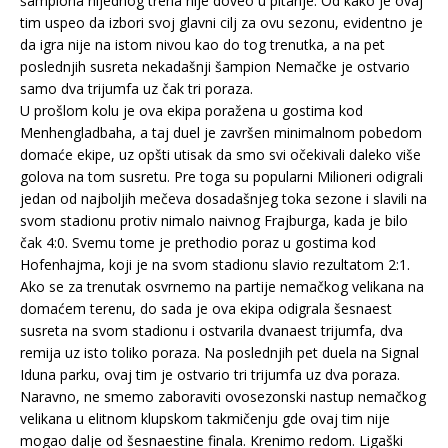
šampiona nijednog trena nije doveo u pitanje. Od kako je ovaj
tim uspeo da izbori svoj glavni cilj za ovu sezonu, evidentno je
da igra nije na istom nivou kao do tog trenutka, a na pet
poslednjih susreta nekadašnji šampion Nemačke je ostvario
samo dva trijumfa uz čak tri poraza.
U prošlom kolu je ova ekipa poražena u gostima kod
Menhengladbaha, a taj duel je završen minimalnom pobedom
domaće ekipe, uz opšti utisak da smo svi očekivali daleko više
golova na tom susretu. Pre toga su popularni Milioneri odigrali
jedan od najboljih mečeva dosadašnjeg toka sezone i slavili na
svom stadionu protiv nimalo naivnog Frajburga, kada je bilo
čak 4:0. Svemu tome je prethodio poraz u gostima kod
Hofenhajma, koji je na svom stadionu slavio rezultatom 2:1.
Ako se za trenutak osvrnemo na partije nemačkog velikana na
domaćem terenu, do sada je ova ekipa odigrala šesnaest
susreta na svom stadionu i ostvarila dvanaest trijumfa, dva
remija uz isto toliko poraza. Na poslednjih pet duela na Signal
Iduna parku, ovaj tim je ostvario tri trijumfa uz dva poraza.
Naravno, ne smemo zaboraviti ovosezonski nastup nemačkog
velikana u elitnom klupskom takmičenju gde ovaj tim nije
mogao dalje od šesnaestine finala. Krenimo redom. Ligaški