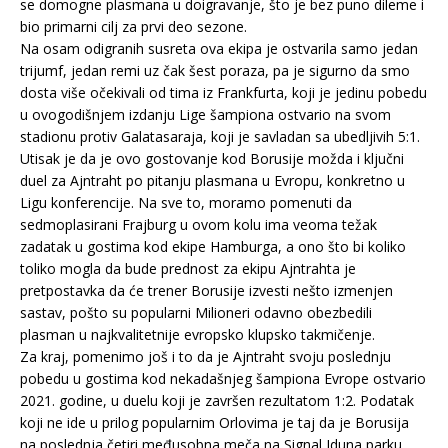
se domogne plasmana u doigravanje, što je bez puno dileme i
bio primarni cilj za prvi deo sezone.
Na osam odigranih susreta ova ekipa je ostvarila samo jedan
trijumf, jedan remi uz čak šest poraza, pa je sigurno da smo
dosta više očekivali od tima iz Frankfurta, koji je jedinu pobedu
u ovogodišnjem izdanju Lige šampiona ostvario na svom
stadionu protiv Galatasaraja, koji je savladan sa ubedljivih 5:1.
Utisak je da je ovo gostovanje kod Borusije možda i ključni
duel za Ajntraht po pitanju plasmana u Evropu, konkretno u
Ligu konferencije. Na sve to, moramo pomenuti da
sedmoplasirani Frajburg u ovom kolu ima veoma težak
zadatak u gostima kod ekipe Hamburga, a ono što bi koliko
toliko mogla da bude prednost za ekipu Ajntrahta je
pretpostavka da će trener Borusije izvesti nešto izmenjen
sastav, pošto su popularni Milioneri odavno obezbedili
plasman u najkvalitetnije evropsko klupsko takmičenje.
Za kraj, pomenimo još i to da je Ajntraht svoju poslednju
pobedu u gostima kod nekadašnjeg šampiona Evrope ostvario
2021. godine, u duelu koji je završen rezultatom 1:2. Podatak
koji ne ide u prilog popularnim Orlovima je taj da je Borusija
na poslednja četiri međusobna meča na Signal Iduna parku