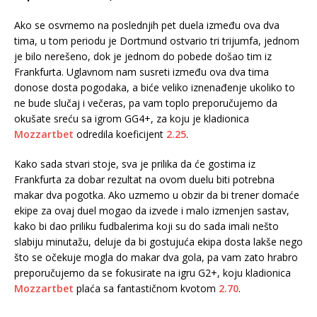
Ako se osvrnemo na poslednjih pet duela između ova dva
tima, u tom periodu je Dortmund ostvario tri trijumfa, jednom
je bilo nerešeno, dok je jednom do pobede došao tim iz
Frankfurta. Uglavnom nam susreti između ova dva tima
donose dosta pogodaka, a biće veliko iznenađenje ukoliko to
ne bude slučaj i večeras, pa vam toplo preporučujemo da
okušate sreću sa igrom GG4+, za koju je kladionica
Mozzartbet
odredila koeficijent
2.25
.
Kako sada stvari stoje, sva je prilika da će gostima iz
Frankfurta za dobar rezultat na ovom duelu biti potrebna
makar dva pogotka. Ako uzmemo u obzir da bi trener domaće
ekipe za ovaj duel mogao da izvede i malo izmenjen sastav,
kako bi dao priliku fudbalerima koji su do sada imali nešto
slabiju minutažu, deluje da bi gostujuća ekipa dosta lakše nego
što se očekuje mogla do makar dva gola, pa vam zato hrabro
preporučujemo da se fokusirate na igru G2+, koju kladionica
Mozzartbet
plaća sa fantastičnom kvotom
2.70
.